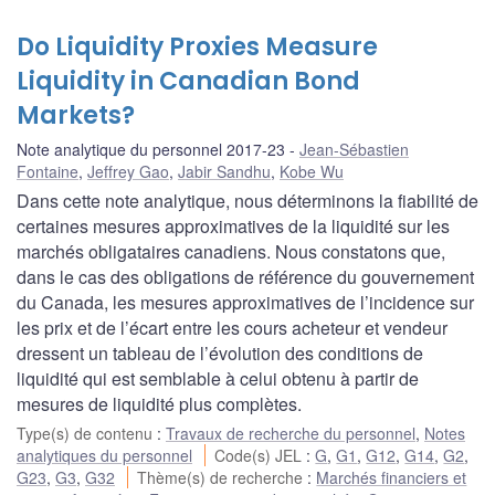
Do Liquidity Proxies Measure
Liquidity in Canadian Bond
Markets?
Note analytique du personnel 2017-23
Jean-Sébastien
Fontaine
,
Jeffrey Gao
,
Jabir Sandhu
,
Kobe Wu
Dans cette note analytique, nous déterminons la fiabilité de
certaines mesures approximatives de la liquidité sur les
marchés obligataires canadiens. Nous constatons que,
dans le cas des obligations de référence du gouvernement
du Canada, les mesures approximatives de l’incidence sur
les prix et de l’écart entre les cours acheteur et vendeur
dressent un tableau de l’évolution des conditions de
liquidité qui est semblable à celui obtenu à partir de
mesures de liquidité plus complètes.
Type(s) de contenu
:
Travaux de recherche du personnel
,
Notes
analytiques du personnel
Code(s) JEL
:
G
,
G1
,
G12
,
G14
,
G2
,
G23
,
G3
,
G32
Thème(s) de recherche
:
Marchés financiers et