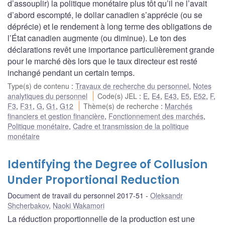
d’assouplir) la politique monétaire plus tôt qu’il ne l’avait
d’abord escompté, le dollar canadien s’apprécie (ou se
déprécie) et le rendement à long terme des obligations de
l’État canadien augmente (ou diminue). Le ton des
déclarations revêt une importance particulièrement grande
pour le marché dès lors que le taux directeur est resté
inchangé pendant un certain temps.
Type(s) de contenu
:
Travaux de recherche du personnel
,
Notes
analytiques du personnel
Code(s) JEL
:
E
,
E4
,
E43
,
E5
,
E52
,
F
,
F3
,
F31
,
G
,
G1
,
G12
Thème(s) de recherche
:
Marchés
financiers et gestion financière
,
Fonctionnement des marchés
,
Politique monétaire
,
Cadre et transmission de la politique
monétaire
Identifying the Degree of Collusion
Under Proportional Reduction
Document de travail du personnel 2017-51
Oleksandr
Shcherbakov
,
Naoki Wakamori
La réduction proportionnelle de la production est une