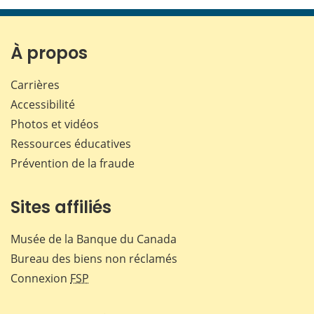
page
page
page
page
sur
sur
sur
par
Facebook
X
LinkedIn
courr
À propos
Carrières
Accessibilité
Photos et vidéos
Ressources éducatives
Prévention de la fraude
Sites affiliés
Musée de la Banque du Canada
Bureau des biens non réclamés
Connexion
FSP