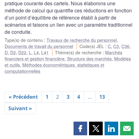
pratique courante des cartels. Nous élaborons une
méthode de calcul qui quantifie ces réductions en fonction
d’un point d’équilibre de référence établi à partir de
scénarios et faisons un lien avec un paramètre traditionnel
de conduite.
Type(s) de contenu
:
Travaux de recherche du personnel
,
Documents de travail du personnel
Code(s) JEL
:
C
,
C3
,
C36
,
D
,
D2
,
D22
,
L
,
L4
,
L41
Thème(s) de recherche
:
Marchés
financiers et gestion financière
,
Structure des marchés
,
Modèles
et outils
,
Méthodes économétriques, statistiques et
computationnelles
« Précédent
1
2
3
4
…
13
Suivant »
Partager
Partager
Partager
Part
cette
cette
cette
cette