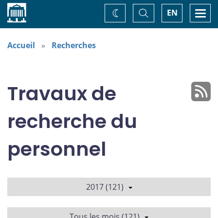
Accueil
Basculer
Togg
EN
Changez
la
navi
recherche
de
thème
Accueil
Recherches
Travaux de
recherche du
personnel
2017 (121)
Tous les mois (121)