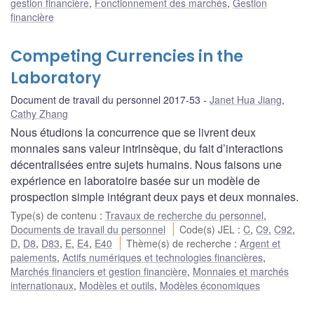
gestion financière
,
Fonctionnement des marchés
,
Gestion
financière
Competing Currencies in the
Laboratory
Document de travail du personnel 2017-53
Janet Hua Jiang
,
Cathy Zhang
Nous étudions la concurrence que se livrent deux
monnaies sans valeur intrinsèque, du fait d’interactions
décentralisées entre sujets humains. Nous faisons une
expérience en laboratoire basée sur un modèle de
prospection simple intégrant deux pays et deux monnaies.
Type(s) de contenu
:
Travaux de recherche du personnel
,
Documents de travail du personnel
Code(s) JEL
:
C
,
C9
,
C92
,
D
,
D8
,
D83
,
E
,
E4
,
E40
Thème(s) de recherche
:
Argent et
paiements
,
Actifs numériques et technologies financières
,
Marchés financiers et gestion financière
,
Monnaies et marchés
internationaux
,
Modèles et outils
,
Modèles économiques