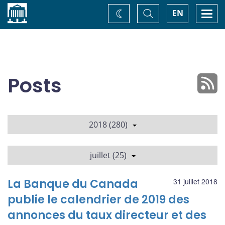
Accueil
Basculer
Togg
EN
Changez
la
navi
recherche
de
thème
Posts
2018 (280)
juillet (25)
La Banque du Canada
31 juillet 2018
publie le calendrier de 2019 des
annonces du taux directeur et des