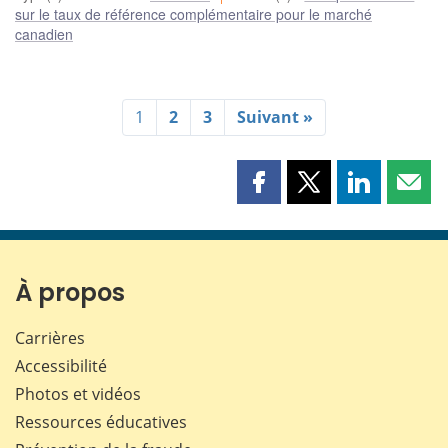
sur le taux de référence complémentaire pour le marché
canadien
1
2
3
Suivant »
Partager
Partager
Partager
Part
cette
cette
cette
cette
page
page
page
page
sur
sur
sur
par
Facebook
X
LinkedIn
courr
À propos
Carrières
Accessibilité
Photos et vidéos
Ressources éducatives