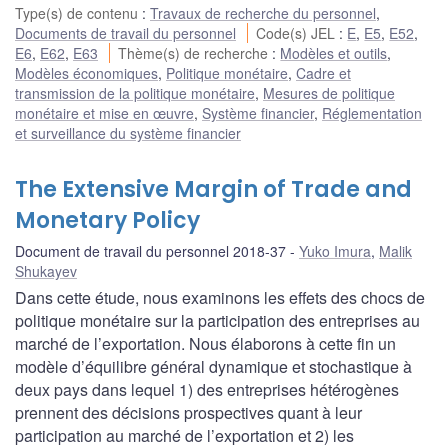
Type(s) de contenu
:
Travaux de recherche du personnel
,
Documents de travail du personnel
Code(s) JEL
:
E
,
E5
,
E52
,
E6
,
E62
,
E63
Thème(s) de recherche
:
Modèles et outils
,
Modèles économiques
,
Politique monétaire
,
Cadre et
transmission de la politique monétaire
,
Mesures de politique
monétaire et mise en œuvre
,
Système financier
,
Réglementation
et surveillance du système financier
The Extensive Margin of Trade and
Monetary Policy
Document de travail du personnel 2018-37
Yuko Imura
,
Malik
Shukayev
Dans cette étude, nous examinons les effets des chocs de
politique monétaire sur la participation des entreprises au
marché de l’exportation. Nous élaborons à cette fin un
modèle d’équilibre général dynamique et stochastique à
deux pays dans lequel 1) des entreprises hétérogènes
prennent des décisions prospectives quant à leur
participation au marché de l’exportation et 2) les