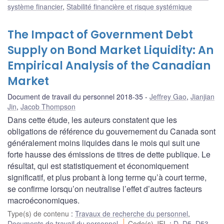
système financier
,
Stabilité financière et risque systémique
The Impact of Government Debt
Supply on Bond Market Liquidity: An
Empirical Analysis of the Canadian
Market
Document de travail du personnel 2018-35
Jeffrey Gao
,
Jianjian
Jin
,
Jacob Thompson
Dans cette étude, les auteurs constatent que les
obligations de référence du gouvernement du Canada sont
généralement moins liquides dans le mois qui suit une
forte hausse des émissions de titres de dette publique. Le
résultat, qui est statistiquement et économiquement
significatif, et plus probant à long terme qu’à court terme,
se confirme lorsqu’on neutralise l’effet d’autres facteurs
macroéconomiques.
Type(s) de contenu
:
Travaux de recherche du personnel
,
Documents de travail du personnel
Code(s) JEL
:
D
,
D5
,
D53
,