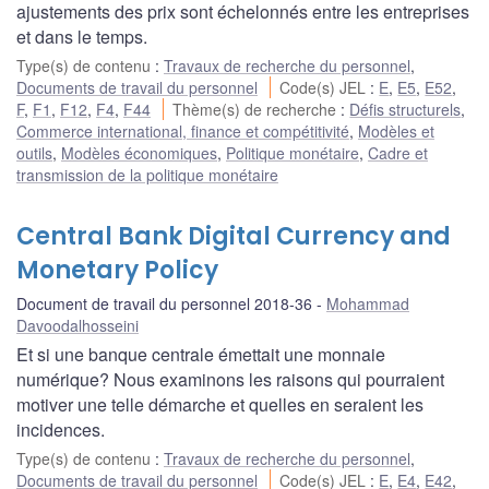
ajustements des prix sont échelonnés entre les entreprises
et dans le temps.
Type(s) de contenu
:
Travaux de recherche du personnel
,
Documents de travail du personnel
Code(s) JEL
:
E
,
E5
,
E52
,
F
,
F1
,
F12
,
F4
,
F44
Thème(s) de recherche
:
Défis structurels
,
Commerce international, finance et compétitivité
,
Modèles et
outils
,
Modèles économiques
,
Politique monétaire
,
Cadre et
transmission de la politique monétaire
Central Bank Digital Currency and
Monetary Policy
Document de travail du personnel 2018-36
Mohammad
Davoodalhosseini
Et si une banque centrale émettait une monnaie
numérique? Nous examinons les raisons qui pourraient
motiver une telle démarche et quelles en seraient les
incidences.
Type(s) de contenu
:
Travaux de recherche du personnel
,
Documents de travail du personnel
Code(s) JEL
:
E
,
E4
,
E42
,