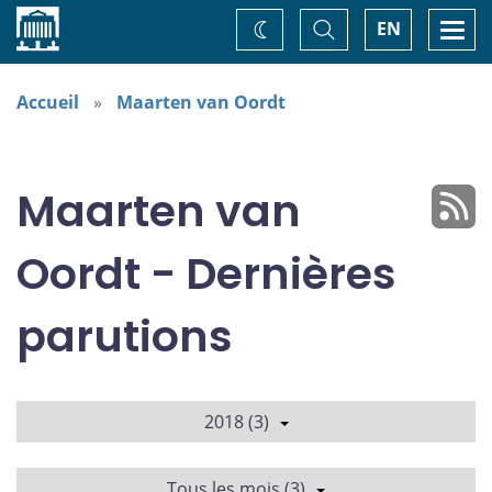
Accueil
Basculer
Togg
EN
Changez
la
navi
recherche
de
thème
Accueil
Maarten van Oordt
Maarten van
Oordt - Dernières
parutions
2018 (3)
Tous les mois (3)