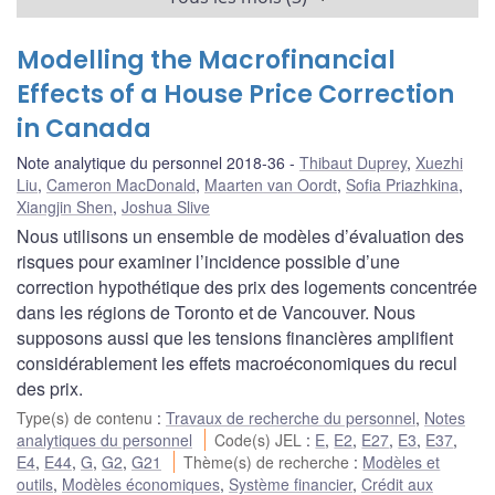
Modelling the Macrofinancial
Effects of a House Price Correction
in Canada
Note analytique du personnel 2018-36
Thibaut Duprey
,
Xuezhi
Liu
,
Cameron MacDonald
,
Maarten van Oordt
,
Sofia Priazhkina
,
Xiangjin Shen
,
Joshua Slive
Nous utilisons un ensemble de modèles d’évaluation des
risques pour examiner l’incidence possible d’une
correction hypothétique des prix des logements concentrée
dans les régions de Toronto et de Vancouver. Nous
supposons aussi que les tensions financières amplifient
considérablement les effets macroéconomiques du recul
des prix.
Type(s) de contenu
:
Travaux de recherche du personnel
,
Notes
analytiques du personnel
Code(s) JEL
:
E
,
E2
,
E27
,
E3
,
E37
,
E4
,
E44
,
G
,
G2
,
G21
Thème(s) de recherche
:
Modèles et
outils
,
Modèles économiques
,
Système financier
,
Crédit aux