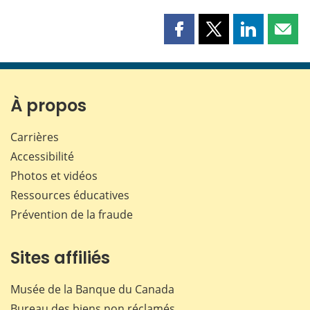
Partager
Partager
Partager
Part
cette
cette
cette
cette
page
page
page
page
sur
sur
sur
par
Facebook
X
LinkedIn
courr
À propos
Carrières
Accessibilité
Photos et vidéos
Ressources éducatives
Prévention de la fraude
Sites affiliés
Musée de la Banque du Canada
Bureau des biens non réclamés