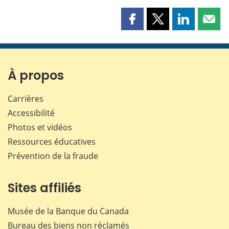
Partager
Partager
Partager
Part
cette
cette
cette
cette
page
page
page
page
sur
sur
sur
par
Facebook
X
LinkedIn
courr
À propos
Carrières
Accessibilité
Photos et vidéos
Ressources éducatives
Prévention de la fraude
Sites affiliés
Musée de la Banque du Canada
Bureau des biens non réclamés