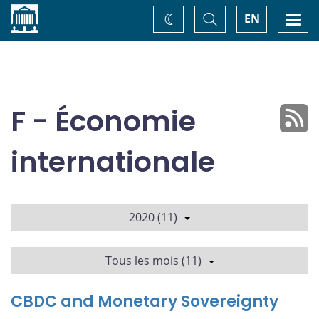
Accueil
Basculer
Togg
EN
Changez
la
navi
recherche
de
thème
F - Économie
internationale
2020 (11)
Tous les mois (11)
CBDC and Monetary Sovereignty