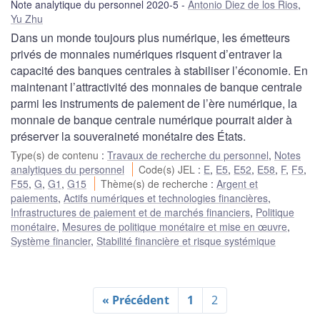
Note analytique du personnel 2020-5
Antonio Diez de los Rios
,
Yu Zhu
Dans un monde toujours plus numérique, les émetteurs
privés de monnaies numériques risquent d’entraver la
capacité des banques centrales à stabiliser l’économie. En
maintenant l’attractivité des monnaies de banque centrale
parmi les instruments de paiement de l’ère numérique, la
monnaie de banque centrale numérique pourrait aider à
préserver la souveraineté monétaire des États.
Type(s) de contenu
:
Travaux de recherche du personnel
,
Notes
analytiques du personnel
Code(s) JEL
:
E
,
E5
,
E52
,
E58
,
F
,
F5
,
F55
,
G
,
G1
,
G15
Thème(s) de recherche
:
Argent et
paiements
,
Actifs numériques et technologies financières
,
Infrastructures de paiement et de marchés financiers
,
Politique
monétaire
,
Mesures de politique monétaire et mise en œuvre
,
Système financier
,
Stabilité financière et risque systémique
« Précédent
1
2