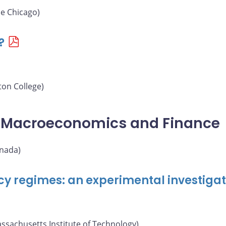
de Chicago)
?
on College)
l Macroeconomics and Finance
nada)
cy regimes: an experimental investigat
ssachusetts Institute of Technology)