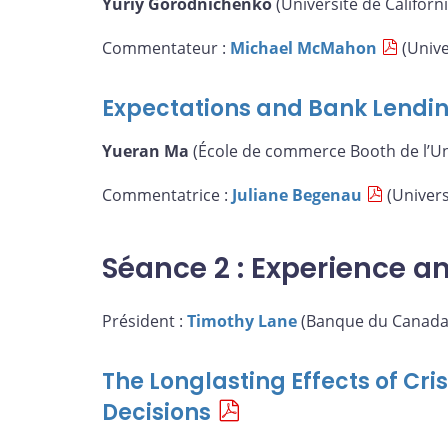
Yuriy Gorodnichenko
(Université de Californi
Commentateur :
Michael McMahon
(Unive
Expectations and Bank Lendi
Yueran Ma
(École de commerce Booth de l’Un
Commentatrice :
Juliane Begenau
(Univers
Séance 2 : Experience a
Président :
Timothy Lane
(Banque du Canada
The Longlasting Effects of Cr
Decisions