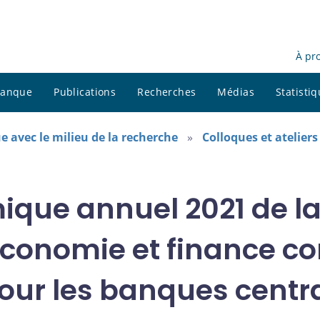
À pr
 banque
Publications
Recherches
Médias
Statisti
e avec le milieu de la recherche
Colloques et ateliers
ique annuel 2021 de l
conomie et finance c
pour les banques centr