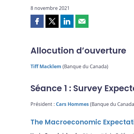
8 novembre 2021
Partager
Partager
Partager
Partager
cette
cette
cette
cette
page
page
page
page
sur
sur
sur
par
Allocution d’ouverture
Facebook
X
LinkedIn
courriel
Tiff Macklem
(Banque du Canada)
Séance 1 : Survey Expect
Président :
Cars Hommes
(Banque du Canada
The Macroeconomic Expectati