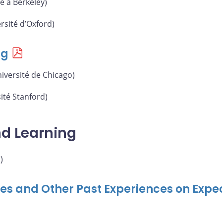
e à Berkeley)
rsité d’Oxford)
ng
iversité de Chicago)
ité Stanford)
nd Learning
)
ises and Other Past Experiences on Exp