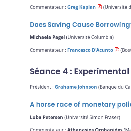
Commentateur :
Greg Kaplan
(Université 
Does Saving Cause Borrowing
Michaela Pagel
(Université Columbia)
Commentateur :
Francesco D’Acunto
(Bost
Séance 4 : Experimenta
Président :
Grahame Johnson
(Banque du Ca
A horse race of monetary poli
Luba Petersen
(Université Simon Fraser)
Commentateur :
Athanasios Orphanides
(Ma