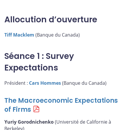
cette
cette
cette
cette
page
page
page
page
sur
sur
sur
par
Allocution d’ouverture
Facebook
X
LinkedIn
courriel
Tiff Macklem
(Banque du Canada)
Séance 1 : Survey
Expectations
Président :
Cars Hommes
(Banque du Canada)
The Macroeconomic Expectations
of Firms
Yuriy Gorodnichenko
(Université de Californie à
Berkeley)