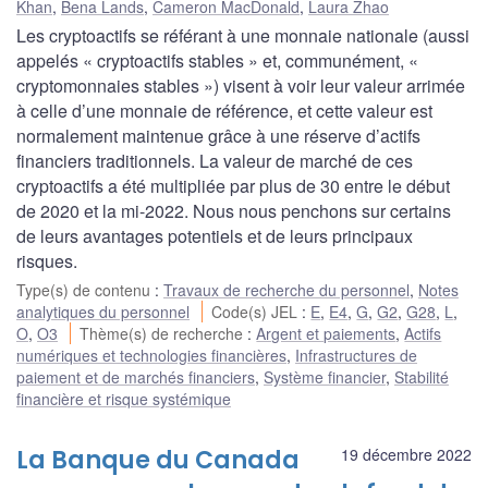
Khan
,
Bena Lands
,
Cameron MacDonald
,
Laura Zhao
Les cryptoactifs se référant à une monnaie nationale (aussi
appelés « cryptoactifs stables » et, communément, «
cryptomonnaies stables ») visent à voir leur valeur arrimée
à celle d’une monnaie de référence, et cette valeur est
normalement maintenue grâce à une réserve d’actifs
financiers traditionnels. La valeur de marché de ces
cryptoactifs a été multipliée par plus de 30 entre le début
de 2020 et la mi-2022. Nous nous penchons sur certains
de leurs avantages potentiels et de leurs principaux
risques.
Type(s) de contenu
:
Travaux de recherche du personnel
,
Notes
analytiques du personnel
Code(s) JEL
:
E
,
E4
,
G
,
G2
,
G28
,
L
,
O
,
O3
Thème(s) de recherche
:
Argent et paiements
,
Actifs
numériques et technologies financières
,
Infrastructures de
paiement et de marchés financiers
,
Système financier
,
Stabilité
financière et risque systémique
La Banque du Canada
19 décembre 2022