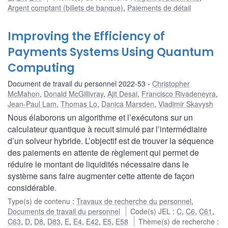
Argent comptant (billets de banque)
,
Paiements de détail
Improving the Efficiency of
Payments Systems Using Quantum
Computing
Document de travail du personnel 2022-53
Christopher
McMahon
,
Donald McGillivray
,
Ajit Desai
,
Francisco Rivadeneyra
,
Jean-Paul Lam
,
Thomas Lo
,
Danica Marsden
,
Vladimir Skavysh
Nous élaborons un algorithme et l’exécutons sur un
calculateur quantique à recuit simulé par l’intermédiaire
d’un solveur hybride. L’objectif est de trouver la séquence
des paiements en attente de règlement qui permet de
réduire le montant de liquidités nécessaire dans le
système sans faire augmenter cette attente de façon
considérable.
Type(s) de contenu
:
Travaux de recherche du personnel
,
Documents de travail du personnel
Code(s) JEL
:
C
,
C6
,
C61
,
C63
,
D
,
D8
,
D83
,
E
,
E4
,
E42
,
E5
,
E58
Thème(s) de recherche
: