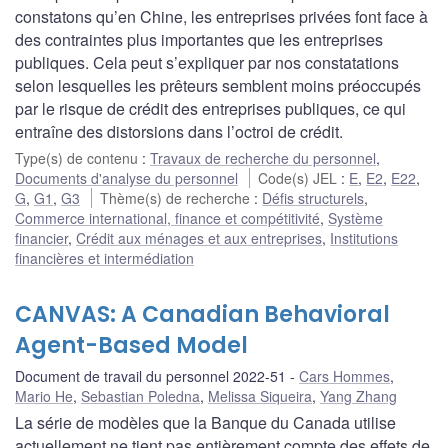
constatons qu’en Chine, les entreprises privées font face à
des contraintes plus importantes que les entreprises
publiques. Cela peut s’expliquer par nos constatations
selon lesquelles les prêteurs semblent moins préoccupés
par le risque de crédit des entreprises publiques, ce qui
entraîne des distorsions dans l’octroi de crédit.
Type(s) de contenu
:
Travaux de recherche du personnel
,
Documents d'analyse du personnel
Code(s) JEL
:
E
,
E2
,
E22
,
G
,
G1
,
G3
Thème(s) de recherche
:
Défis structurels
,
Commerce international, finance et compétitivité
,
Système
financier
,
Crédit aux ménages et aux entreprises
,
Institutions
financières et intermédiation
CANVAS: A Canadian Behavioral
Agent-Based Model
Document de travail du personnel 2022-51
Cars Hommes
,
Mario He
,
Sebastian Poledna
,
Melissa Siqueira
,
Yang Zhang
La série de modèles que la Banque du Canada utilise
actuellement ne tient pas entièrement compte des effets de