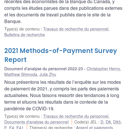
récentes des économistes de la Banque du Canada, y
compris les études parues dans des publications externes
et les documents de travail publiés dans le site de la
Banque.
Type(s) de contenu
:
Travaux de recherche du personnel
,
Bulletins de recherche
2021 Methods-of-Payment Survey
Report
Document d’analyse du personnel 2022-23
Christopher Henry
,
Matthew Shimoda
,
Julia Zhu
Nous présentons les résultats de l’enquête sur les modes
de paiement de 2021, y compris les parts des paiements
actualisées. Nous faisons ressortir des tendances à long
terme et situons les résultats dans le contexte de la
pandémie de COVID-19.
Type(s) de contenu
:
Travaux de recherche du personnel
,
Documents d'analyse du personnel
Code(s) JEL
:
D
,
D8
,
D83
,
E
,
E4
,
E41
Thème(s) de recherche
:
Argent et paiements
,