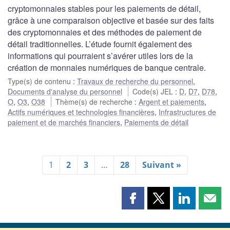
cryptomonnaies stables pour les paiements de détail,
grâce à une comparaison objective et basée sur des faits
des cryptomonnaies et des méthodes de paiement de
détail traditionnelles. L’étude fournit également des
informations qui pourraient s’avérer utiles lors de la
création de monnaies numériques de banque centrale.
Type(s) de contenu
:
Travaux de recherche du personnel
,
Documents d'analyse du personnel
Code(s) JEL
:
D
,
D7
,
D78
,
O
,
O3
,
O38
Thème(s) de recherche
:
Argent et paiements
,
Actifs numériques et technologies financières
,
Infrastructures de
paiement et de marchés financiers
,
Paiements de détail
1
2
3
…
28
Suivant »
Partager
Partager
Partager
Part
cette
cette
cette
cette
page
page
page
page