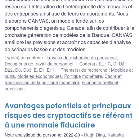
réseau sur l’intégration de l’hétérogénéité des ménages et
des entreprises ainsi que de leurs comportements. Nous
élaborons CANVAS, un modèle fondé sur les
comportements d’agents au Canada, afin de contribuer à la
prochaine génération de modèles de la Banque. CANVAS
améliore les prévisions et accroît nos capacités d’analyse
de scénarios basée sur des modèles.
Type(s) de contenu
:
Travaux de recherche du personnel
,
Documents de travail du personnel
Code(s) JEL
:
C
,
D
,
D2
,
D22
,
D8
,
D83
,
E
,
E1
,
E17
Thème(s) de recherche
:
Modèles et
outils
,
Modèles économiques
,
Politique monétaire
,
Cadre et
transmission de la politique monétaire
,
Économie réelle et
prévisions
Avantages potentiels et principaux
risques des cryptoactifs se référant
à une monnaie fiduciaire
Note analytique du personnel 2022-20
Hugh Ding
,
Natasha