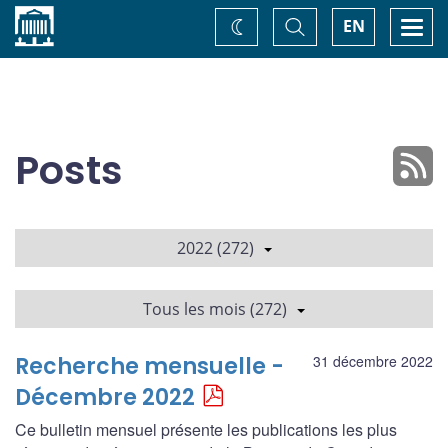
Accueil
Basculer
Togg
EN
Changez
la
navi
recherche
de
thème
Posts
2022 (272)
Tous les mois (272)
Recherche mensuelle -
31 décembre 2022
Décembre 2022
Ce bulletin mensuel présente les publications les plus