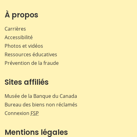
sur
sur
sur
par
Facebook
X
LinkedIn
courr
À propos
Carrières
Accessibilité
Photos et vidéos
Ressources éducatives
Prévention de la fraude
Sites affiliés
Musée de la Banque du Canada
Bureau des biens non réclamés
Connexion
FSP
Mentions légales