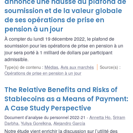
annonce une hausse du plafond de
soumission et de la valeur globale
de ses opérations de prise en
pension à un jour
À compter du lundi 19 décembre 2022, le plafond de
soumission pour les opérations de prise en pension à un
jour sera porté à 1 milliard de dollars par participant
admissible.
Type(s) de contenu
:
Médias
,
Avis aux marchés
Source(s)
:
Opérations de prise en pension à un jour
The Relative Benefits and Risks of
Stablecoins as a Means of Payment:
A Case Study Perspective
Document d’analyse du personnel 2022-21
Annetta Ho
,
Sriram
Darbha
,
Yuliya Gorelkina
,
Alejandro García
Notre étude vient enrichir la discussion sur l’utilité des