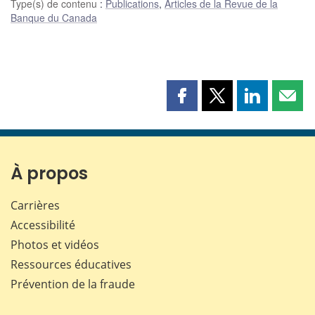
Type(s) de contenu
:
Publications
,
Articles de la Revue de la
Banque du Canada
Partager
Partager
Partager
Part
cette
cette
cette
cette
page
page
page
page
sur
sur
sur
par
Facebook
X
LinkedIn
courr
À propos
Carrières
Accessibilité
Photos et vidéos
Ressources éducatives
Prévention de la fraude