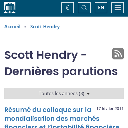
Accueil
Basculer
Togg
EN
Changez
la
navi
recherche
de
thème
Accueil
Scott Hendry
Scott Hendry -
Dernières parutions
Toutes les années (3)
Résumé du colloque sur la
17 février 2011
mondialisation des marchés
financiers et l’instabilité financière