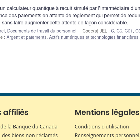
n calculateur quantique à recuit simulé par l’intermédiaire d’u
uence des paiements en attente de règlement qui permet de réduir
 sans faire augmenter cette attente de façon considérable.
nel
,
Documents de travail du personnel
Code(s) JEL
:
C
,
C6
,
C61
,
C
he
:
Argent et paiements
,
Actifs numériques et technologies financières
,
 affiliés
Mentions légales
de la Banque du Canada
Conditions d’utilisation
 des biens non réclamés
Renseignements personnel