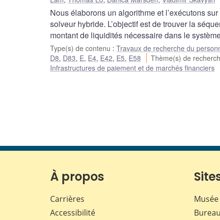
Nous élaborons un algorithme et l’exécutons sur u
solveur hybride. L’objectif est de trouver la séq
montant de liquidités nécessaire dans le système
Type(s) de contenu
:
Travaux de recherche du person
D8
,
D83
,
E
,
E4
,
E42
,
E5
,
E58
Thème(s) de recherc
Infrastructures de paiement et de marchés financiers
À propos
Sites
Carrières
Musée 
Accessibilité
Bureau