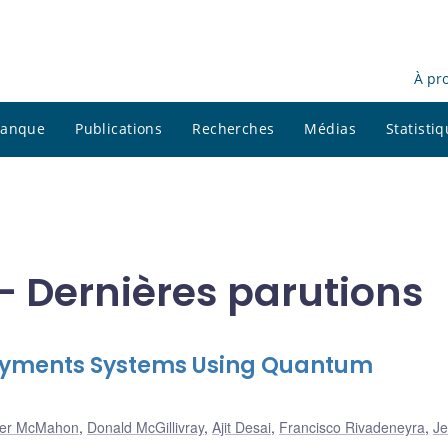
À pr
 banque
Publications
Recherches
Médias
Statisti
 Dernières parutions
 Payments Systems Using Quantum
her McMahon
,
Donald McGillivray
,
Ajit Desai
,
Francisco Rivadeneyra
,
Je