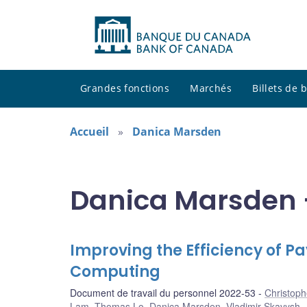
Grandes fonctions
Marchés
Billets de
Accueil
Danica Marsden
Danica Marsden -
Improving the Efficiency of
Computing
Document de travail du personnel 2022-53
Christop
Lam
,
Thomas Lo
,
Danica Marsden
,
Vladimir Skavysh