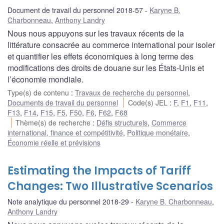
Document de travail du personnel 2018-57
Karyne B.
Charbonneau
,
Anthony Landry
Nous nous appuyons sur les travaux récents de la
littérature consacrée au commerce international pour isoler
et quantifier les effets économiques à long terme des
modifications des droits de douane sur les États-Unis et
l’économie mondiale.
Type(s) de contenu
:
Travaux de recherche du personnel
,
Documents de travail du personnel
Code(s) JEL
:
F
,
F1
,
F11
,
F13
,
F14
,
F15
,
F5
,
F50
,
F6
,
F62
,
F68
Thème(s) de recherche
:
Défis structurels
,
Commerce
international, finance et compétitivité
,
Politique monétaire
,
Économie réelle et prévisions
Estimating the Impacts of Tariff
Changes: Two Illustrative Scenarios
Note analytique du personnel 2018-29
Karyne B. Charbonneau
,
Anthony Landry