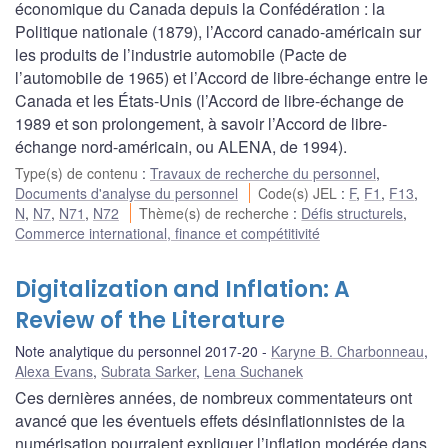
économique du Canada depuis la Confédération : la
Politique nationale (1879), l’Accord canado-américain sur
les produits de l’industrie automobile (Pacte de
l’automobile de 1965) et l’Accord de libre-échange entre le
Canada et les États-Unis (l’Accord de libre-échange de
1989 et son prolongement, à savoir l’Accord de libre-
échange nord-américain, ou ALENA, de 1994).
Type(s) de contenu
:
Travaux de recherche du personnel
,
Documents d'analyse du personnel
Code(s) JEL
:
F
,
F1
,
F13
,
N
,
N7
,
N71
,
N72
Thème(s) de recherche
:
Défis structurels
,
Commerce international, finance et compétitivité
Digitalization and Inflation: A
Review of the Literature
Note analytique du personnel 2017-20
Karyne B. Charbonneau
,
Alexa Evans
,
Subrata Sarker
,
Lena Suchanek
Ces dernières années, de nombreux commentateurs ont
avancé que les éventuels effets désinflationnistes de la
numérisation pourraient expliquer l’inflation modérée dans