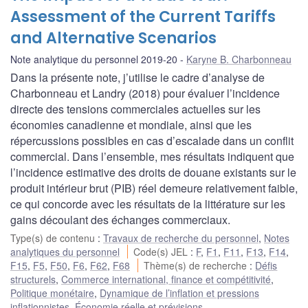
Assessment of the Current Tariffs
and Alternative Scenarios
Note analytique du personnel 2019-20
Karyne B. Charbonneau
Dans la présente note, j’utilise le cadre d’analyse de
Charbonneau et Landry (2018) pour évaluer l’incidence
directe des tensions commerciales actuelles sur les
économies canadienne et mondiale, ainsi que les
répercussions possibles en cas d’escalade dans un conflit
commercial. Dans l’ensemble, mes résultats indiquent que
l’incidence estimative des droits de douane existants sur le
produit intérieur brut (PIB) réel demeure relativement faible,
ce qui concorde avec les résultats de la littérature sur les
gains découlant des échanges commerciaux.
Type(s) de contenu
:
Travaux de recherche du personnel
,
Notes
analytiques du personnel
Code(s) JEL
:
F
,
F1
,
F11
,
F13
,
F14
,
F15
,
F5
,
F50
,
F6
,
F62
,
F68
Thème(s) de recherche
:
Défis
structurels
,
Commerce international, finance et compétitivité
,
Politique monétaire
,
Dynamique de l’inflation et pressions
inflationnistes
,
Économie réelle et prévisions