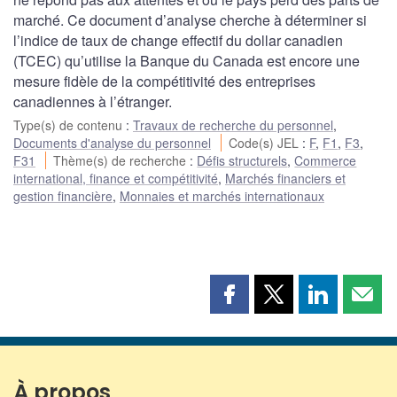
marché. Ce document d’analyse cherche à déterminer si
l’indice de taux de change effectif du dollar canadien
(TCEC) qu’utilise la Banque du Canada est encore une
mesure fidèle de la compétitivité des entreprises
canadiennes à l’étranger.
Type(s) de contenu
:
Travaux de recherche du personnel
,
Documents d'analyse du personnel
Code(s) JEL
:
F
,
F1
,
F3
,
F31
Thème(s) de recherche
:
Défis structurels
,
Commerce
international, finance et compétitivité
,
Marchés financiers et
gestion financière
,
Monnaies et marchés internationaux
Partager
Partager
Partager
Part
cette
cette
cette
cette
page
page
page
page
sur
sur
sur
par
Facebook
X
LinkedIn
courr
À propos