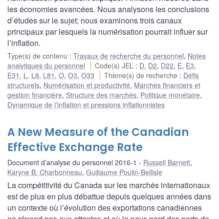
les économies avancées. Nous analysons les conclusions
d’études sur le sujet; nous examinons trois canaux
principaux par lesquels la numérisation pourrait influer sur
l’inflation.
Type(s) de contenu
:
Travaux de recherche du personnel
,
Notes
analytiques du personnel
Code(s) JEL
:
D
,
D2
,
D22
,
E
,
E3
,
E31
,
L
,
L8
,
L81
,
O
,
O3
,
O33
Thème(s) de recherche
:
Défis
structurels
,
Numérisation et productivité
,
Marchés financiers et
gestion financière
,
Structure des marchés
,
Politique monétaire
,
Dynamique de l’inflation et pressions inflationnistes
A New Measure of the Canadian
Effective Exchange Rate
Document d’analyse du personnel 2016-1
Russell Barnett
,
Karyne B. Charbonneau
,
Guillaume Poulin-Bellisle
La compétitivité du Canada sur les marchés internationaux
est de plus en plus débattue depuis quelques années dans
un contexte où l’évolution des exportations canadiennes
ne répond pas aux attentes et où le pays perd des parts de