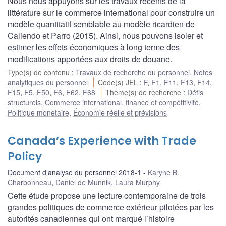
Nous nous appuyons sur les travaux récents de la
littérature sur le commerce international pour construire un
modèle quantitatif semblable au modèle ricardien de
Caliendo et Parro (2015). Ainsi, nous pouvons isoler et
estimer les effets économiques à long terme des
modifications apportées aux droits de douane.
Type(s) de contenu
:
Travaux de recherche du personnel
,
Notes
analytiques du personnel
Code(s) JEL
:
F
,
F1
,
F11
,
F13
,
F14
,
F15
,
F5
,
F50
,
F6
,
F62
,
F68
Thème(s) de recherche
:
Défis
structurels
,
Commerce international, finance et compétitivité
,
Politique monétaire
,
Économie réelle et prévisions
Canada’s Experience with Trade
Policy
Document d’analyse du personnel 2018-1
Karyne B.
Charbonneau
,
Daniel de Munnik
,
Laura Murphy
Cette étude propose une lecture contemporaine de trois
grandes politiques de commerce extérieur pilotées par les
autorités canadiennes qui ont marqué l’histoire