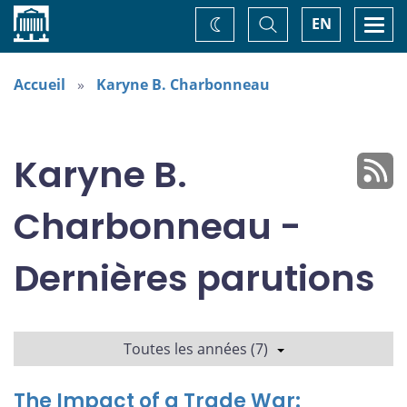
Accueil
Basculer
Togg
EN
Changez
la
navi
recherche
de
thème
Accueil
Karyne B. Charbonneau
Karyne B.
Charbonneau -
Dernières parutions
Toutes les années (7)
The Impact of a Trade War: