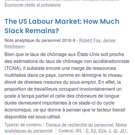
Économie réelle et prévisions
The US Labour Market: How Much
Slack Remains?
Note analytique du personnel 2016-9
Robert Fay
,
James
Ketcheson
Bien que le taux de chômage aux États-Unis soit proche
des estimations du taux de chômage non accélérationniste
(TCNA), il subsiste encore une marge de ressources
inutilisées dans ce pays, comme en témoigne le niveau
élevé de diverses mesures du sous-emploi. En effet, la
proportion de travailleurs occupant involontairement un
poste à temps partiel et celle des chômeurs de longue
durée demeurent importantes à ce stade-ci du cycle
économique, ce qui donne à penser que le facteur travail
disponible est sous-utilisé.
Type(s) de contenu
:
Travaux de recherche du personnel
,
Notes
analytiques du personnel
Code(s) JEL
:
E
,
E2
,
E24
,
J
,
J2
,
J21
,