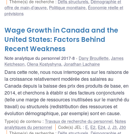
Thème(s) de recherche
:
Défis structurels
,
Démographie et
offre de main-d’œuvre
,
Politique monétaire
,
Économie réelle et
prévisions
Wage Growth in Canada and the
United States: Factors Behind
Recent Weakness
Note analytique du personnel 2017-8
Dany Brouillette
,
James
Ketcheson
,
Olena Kostyshyna
,
Jonathan Lachaine
Dans cette note, nous nous interrogeons sur les raisons de
la croissance relativement modérée des salaires au
Canada depuis la baisse des prix des produits de base, en
2014, et cherchons à établir si des facteurs conjoncturels
(telle une marge de ressources inutilisées sur le marché du
travail) ou structurels (redistribution des ressources et
évolution démographique, par exemple) sont en cause.
Type(s) de contenu
:
Travaux de recherche du personnel
,
Notes
analytiques du personnel
Code(s) JEL
:
E
,
E2
,
E24
,
J
,
J3
,
J30
Thème(s) de recherche
:
Défis structurels
,
Démographie et