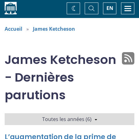
Accueil
Basculer
Togg
EN
Changez
la
navi
recherche
de
thème
Accueil
James Ketcheson
James Ketcheson
- Dernières
parutions
Toutes les années (6)
L’augmentation de la prime de