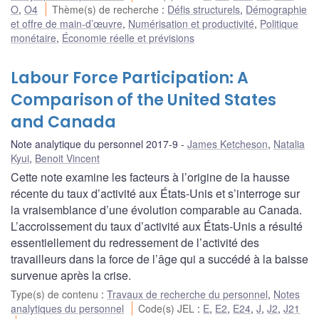
O
,
O4
Thème(s) de recherche
:
Défis structurels
,
Démographie
et offre de main-d’œuvre
,
Numérisation et productivité
,
Politique
monétaire
,
Économie réelle et prévisions
Labour Force Participation: A
Comparison of the United States
and Canada
Note analytique du personnel 2017-9
James Ketcheson
,
Natalia
Kyui
,
Benoit Vincent
Cette note examine les facteurs à l’origine de la hausse
récente du taux d’activité aux États-Unis et s’interroge sur
la vraisemblance d’une évolution comparable au Canada.
L’accroissement du taux d’activité aux États-Unis a résulté
essentiellement du redressement de l’activité des
travailleurs dans la force de l’âge qui a succédé à la baisse
survenue après la crise.
Type(s) de contenu
:
Travaux de recherche du personnel
,
Notes
analytiques du personnel
Code(s) JEL
:
E
,
E2
,
E24
,
J
,
J2
,
J21