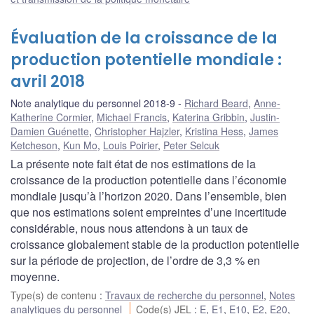
Évaluation de la croissance de la
production potentielle mondiale :
avril 2018
Note analytique du personnel 2018-9
Richard Beard
,
Anne-
Katherine Cormier
,
Michael Francis
,
Katerina Gribbin
,
Justin-
Damien Guénette
,
Christopher Hajzler
,
Kristina Hess
,
James
Ketcheson
,
Kun Mo
,
Louis Poirier
,
Peter Selcuk
La présente note fait état de nos estimations de la
croissance de la production potentielle dans l’économie
mondiale jusqu’à l’horizon 2020. Dans l’ensemble, bien
que nos estimations soient empreintes d’une incertitude
considérable, nous nous attendons à un taux de
croissance globalement stable de la production potentielle
sur la période de projection, de l’ordre de 3,3 % en
moyenne.
Type(s) de contenu
:
Travaux de recherche du personnel
,
Notes
analytiques du personnel
Code(s) JEL
:
E
,
E1
,
E10
,
E2
,
E20
,