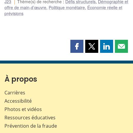
J23
Thème(s) de recherche
:
Défis structurels
,
Démographie et
offre de main-d’œuvre
,
Politique monétaire
,
Économie réelle et
prévisions
Partager
Partager
Partager
Part
cette
cette
cette
cette
page
page
page
page
sur
sur
sur
par
Facebook
X
LinkedIn
courr
À propos
Carrières
Accessibilité
Photos et vidéos
Ressources éducatives
Prévention de la fraude