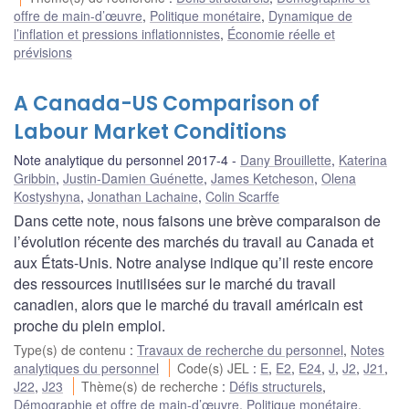
offre de main-d’œuvre
,
Politique monétaire
,
Dynamique de
l’inflation et pressions inflationnistes
,
Économie réelle et
prévisions
A Canada-US Comparison of
Labour Market Conditions
Note analytique du personnel 2017-4
Dany Brouillette
,
Katerina
Gribbin
,
Justin-Damien Guénette
,
James Ketcheson
,
Olena
Kostyshyna
,
Jonathan Lachaine
,
Colin Scarffe
Dans cette note, nous faisons une brève comparaison de
l’évolution récente des marchés du travail au Canada et
aux États-Unis. Notre analyse indique qu’il reste encore
des ressources inutilisées sur le marché du travail
canadien, alors que le marché du travail américain est
proche du plein emploi.
Type(s) de contenu
:
Travaux de recherche du personnel
,
Notes
analytiques du personnel
Code(s) JEL
:
E
,
E2
,
E24
,
J
,
J2
,
J21
,
J22
,
J23
Thème(s) de recherche
:
Défis structurels
,
Démographie et offre de main-d’œuvre
,
Politique monétaire
,