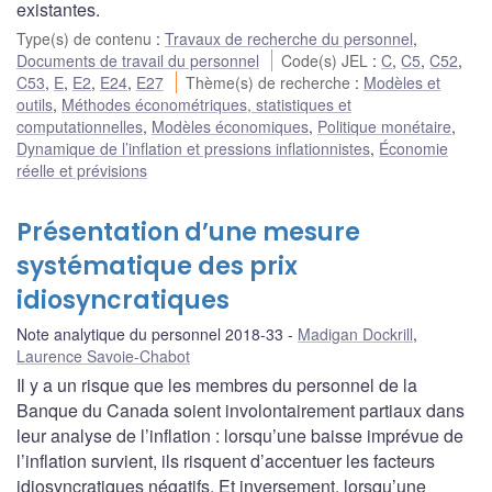
existantes.
Type(s) de contenu
:
Travaux de recherche du personnel
,
Documents de travail du personnel
Code(s) JEL
:
C
,
C5
,
C52
,
C53
,
E
,
E2
,
E24
,
E27
Thème(s) de recherche
:
Modèles et
outils
,
Méthodes économétriques, statistiques et
computationnelles
,
Modèles économiques
,
Politique monétaire
,
Dynamique de l’inflation et pressions inflationnistes
,
Économie
réelle et prévisions
Présentation d’une mesure
systématique des prix
idiosyncratiques
Note analytique du personnel 2018-33
Madigan Dockrill
,
Laurence Savoie-Chabot
Il y a un risque que les membres du personnel de la
Banque du Canada soient involontairement partiaux dans
leur analyse de l’inflation : lorsqu’une baisse imprévue de
l’inflation survient, ils risquent d’accentuer les facteurs
idiosyncratiques négatifs. Et inversement, lorsqu’une