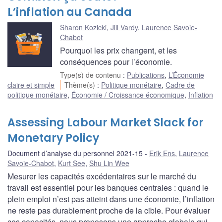
L’inflation au Canada
Sharon Kozicki
,
Jill Vardy
,
Laurence Savoie-
Chabot
Pourquoi les prix changent, et les
conséquences pour l’économie.
Type(s) de contenu
:
Publications
,
L’Économie
claire et simple
Thème(s)
:
Politique monétaire
,
Cadre de
politique monétaire
,
Économie / Croissance économique
,
Inflation
Assessing Labour Market Slack for
Monetary Policy
Document d’analyse du personnel 2021-15
Erik Ens
,
Laurence
Savoie-Chabot
,
Kurt See
,
Shu Lin Wee
Mesurer les capacités excédentaires sur le marché du
travail est essentiel pour les banques centrales : quand le
plein emploi n’est pas atteint dans une économie, l’inflation
ne reste pas durablement proche de la cible. Pour évaluer
ces capacités, nous proposons une approche globale qui