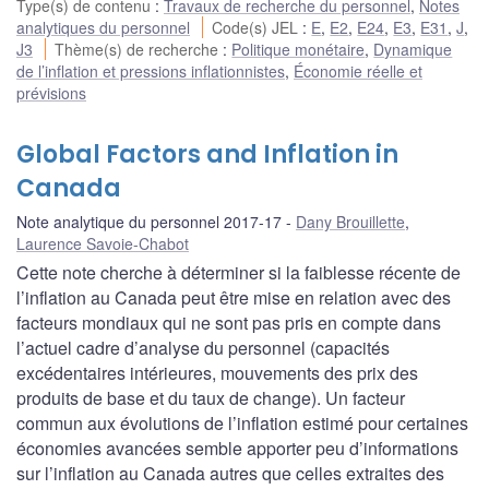
Type(s) de contenu
:
Travaux de recherche du personnel
,
Notes
analytiques du personnel
Code(s) JEL
:
E
,
E2
,
E24
,
E3
,
E31
,
J
,
J3
Thème(s) de recherche
:
Politique monétaire
,
Dynamique
de l’inflation et pressions inflationnistes
,
Économie réelle et
prévisions
Global Factors and Inflation in
Canada
Note analytique du personnel 2017-17
Dany Brouillette
,
Laurence Savoie-Chabot
Cette note cherche à déterminer si la faiblesse récente de
l’inflation au Canada peut être mise en relation avec des
facteurs mondiaux qui ne sont pas pris en compte dans
l’actuel cadre d’analyse du personnel (capacités
excédentaires intérieures, mouvements des prix des
produits de base et du taux de change). Un facteur
commun aux évolutions de l’inflation estimé pour certaines
économies avancées semble apporter peu d’informations
sur l’inflation au Canada autres que celles extraites des