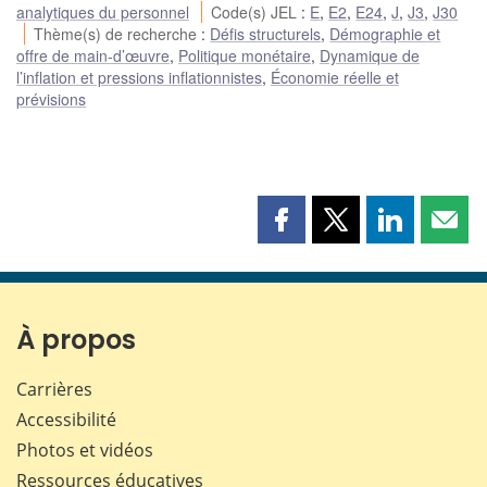
analytiques du personnel
Code(s) JEL
:
E
,
E2
,
E24
,
J
,
J3
,
J30
Thème(s) de recherche
:
Défis structurels
,
Démographie et
offre de main-d’œuvre
,
Politique monétaire
,
Dynamique de
l’inflation et pressions inflationnistes
,
Économie réelle et
prévisions
Partager
Partager
Partager
Part
cette
cette
cette
cette
page
page
page
page
sur
sur
sur
par
Facebook
X
LinkedIn
courr
À propos
Carrières
Accessibilité
Photos et vidéos
Ressources éducatives