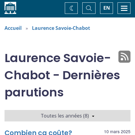
Accueil
Basculer
Togg
EN
Changez
la
navi
recherche
de
thème
Accueil
Laurence Savoie-Chabot
Laurence Savoie-
Chabot - Dernières
parutions
Toutes les années (8)
Combien ça coûte?
10 mars 2025