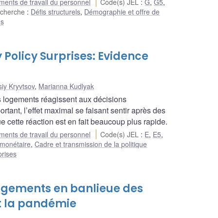
ents de travail du personnel
Code(s) JEL
:
G
,
G5
,
echerche
:
Défis structurels
,
Démographie et offre de
ns
Policy Surprises: Evidence
siy Kryvtsov
,
Marianna Kudlyak
es logements réagissent aux décisions
tant, l’effet maximal se faisant sentir après des
 cette réaction est en fait beaucoup plus rapide.
ents de travail du personnel
Code(s) JEL
:
E
,
E5
,
 monétaire
,
Cadre et transmission de la politique
prises
logements en banlieue des
t la pandémie