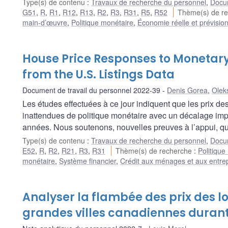
Type(s) de contenu
:
Travaux de recherche du personnel
,
Docum
G51
,
R
,
R1
,
R12
,
R13
,
R2
,
R3
,
R31
,
R5
,
R52
Thème(s) de r
main-d’œuvre
,
Politique monétaire
,
Économie réelle et prévisio
House Price Responses to Monetary 
from the U.S. Listings Data
Document de travail du personnel 2022-39
Denis Gorea
,
Olek
Les études effectuées à ce jour indiquent que les prix d
inattendues de politique monétaire avec un décalage impor
années. Nous soutenons, nouvelles preuves à l’appui, que
Type(s) de contenu
:
Travaux de recherche du personnel
,
Docum
E52
,
R
,
R2
,
R21
,
R3
,
R31
Thème(s) de recherche
:
Politique
monétaire
,
Système financier
,
Crédit aux ménages et aux entre
Analyser la flambée des prix des 
grandes villes canadiennes duran