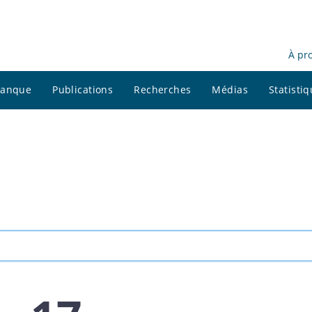
À pr
 banque
Publications
Recherches
Médias
Statisti