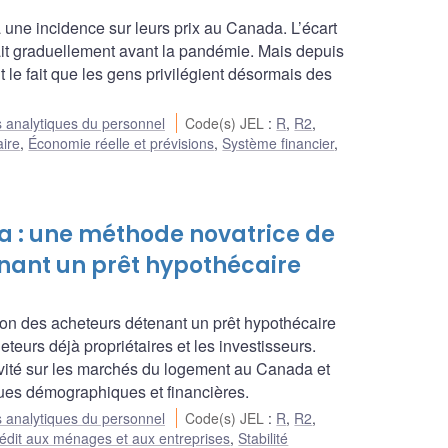
ne incidence sur leurs prix au Canada. L’écart
isait graduellement avant la pandémie. Mais depuis
t le fait que les gens privilégient désormais des
 analytiques du personnel
Code(s) JEL
:
R
,
R2
,
aire
,
Économie réelle et prévisions
,
Système financier
,
: une méthode novatrice de
nant un prêt hypothécaire
on des acheteurs détenant un prêt hypothécaire
eteurs déjà propriétaires et les investisseurs.
vité sur les marchés du logement au Canada et
iques démographiques et financières.
 analytiques du personnel
Code(s) JEL
:
R
,
R2
,
édit aux ménages et aux entreprises
,
Stabilité