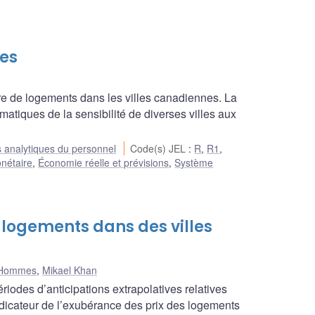
ies
fre de logements dans les villes canadiennes. La
matiques de la sensibilité de diverses villes aux
 analytiques du personnel
Code(s) JEL
:
R
,
R1
,
onétaire
,
Économie réelle et prévisions
,
Système
 logements dans des villes
 Hommes
,
Mikael Khan
iodes d’anticipations extrapolatives relatives
ndicateur de l’exubérance des prix des logements