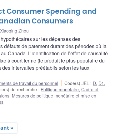
ect Consumer Spending and
Canadian Consumers
Xiaoqing Zhou
ux hypothécaires sur les dépenses des
s défauts de paiement durant des périodes où la
 au Canada. L’identification de l’effet de causalité
fixe à court terme (le produit le plus populaire du
des intervalles préétablis selon les taux
ents de travail du personnel
Code(s) JEL
:
D
,
D1
,
e(s) de recherche
:
Politique monétaire
,
Cadre et
sions
,
Mesures de politique monétaire et mise en
es
vant »