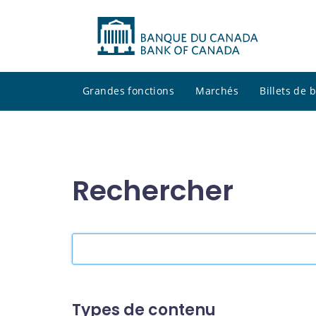
Grandes fonctions
Marchés
Billets de
Rechercher
Rechercher
dans
le
site
Types de contenu