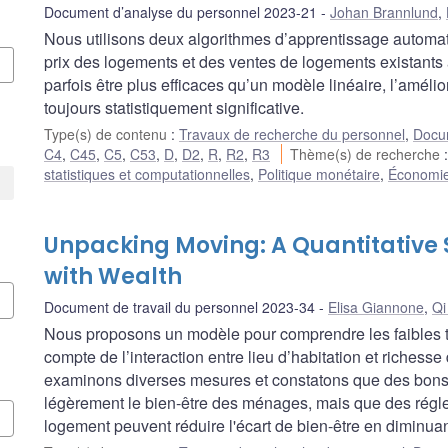
Document d’analyse du personnel 2023-21
Johan Brannlund
,
Nous utilisons deux algorithmes d’apprentissage automat
prix des logements et des ventes de logements existant
parfois être plus efficaces qu’un modèle linéaire, l’amélio
toujours statistiquement significative.
Type(s) de contenu
:
Travaux de recherche du personnel
,
Docum
C4
,
C45
,
C5
,
C53
,
D
,
D2
,
R
,
R2
,
R3
Thème(s) de recherche
statistiques et computationnelles
,
Politique monétaire
,
Économie 
Unpacking Moving: A Quantitative 
with Wealth
Document de travail du personnel 2023-34
Elisa Giannone
,
Qi
Nous proposons un modèle pour comprendre les faibles t
compte de l’interaction entre lieu d’habitation et riches
examinons diverses mesures et constatons que des bons d
légèrement le bien-être des ménages, mais que des régl
logement peuvent réduire l'écart de bien-être en diminuan