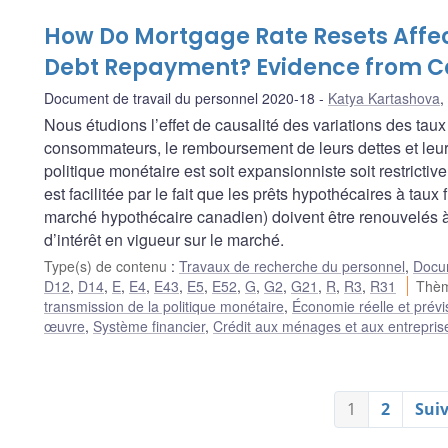
How Do Mortgage Rate Resets Aff
Debt Repayment? Evidence from 
Document de travail du personnel 2020-18
Katya Kartashova
,
Nous étudions l’effet de causalité des variations des ta
consommateurs, le remboursement de leurs dettes et leur
politique monétaire est soit expansionniste soit restrictive
est facilitée par le fait que les prêts hypothécaires à taux 
marché hypothécaire canadien) doivent être renouvelés à 
d’intérêt en vigueur sur le marché.
Type(s) de contenu
:
Travaux de recherche du personnel
,
Docum
D12
,
D14
,
E
,
E4
,
E43
,
E5
,
E52
,
G
,
G2
,
G21
,
R
,
R3
,
R31
Thèm
transmission de la politique monétaire
,
Économie réelle et prévi
œuvre
,
Système financier
,
Crédit aux ménages et aux entrepris
1
2
Sui