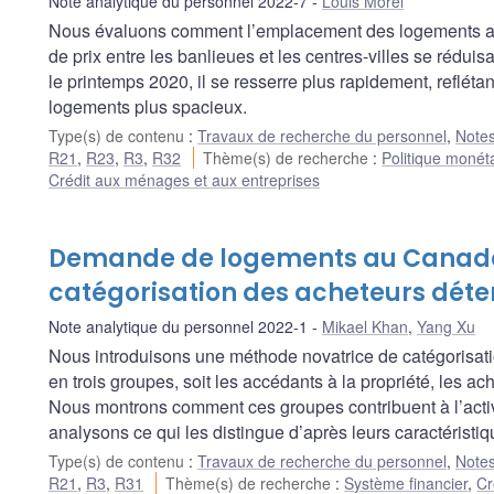
Note analytique du personnel 2022-7
Louis Morel
Nous évaluons comment l’emplacement des logements a u
de prix entre les banlieues et les centres-villes se rédu
le printemps 2020, il se resserre plus rapidement, reflétan
logements plus spacieux.
Type(s) de contenu
:
Travaux de recherche du personnel
,
Notes
R21
,
R23
,
R3
,
R32
Thème(s) de recherche
:
Politique monét
Crédit aux ménages et aux entreprises
Demande de logements au Canada 
catégorisation des acheteurs déte
Note analytique du personnel 2022-1
Mikael Khan
,
Yang Xu
Nous introduisons une méthode novatrice de catégorisati
en trois groupes, soit les accédants à la propriété, les ach
Nous montrons comment ces groupes contribuent à l’acti
analysons ce qui les distingue d’après leurs caractérist
Type(s) de contenu
:
Travaux de recherche du personnel
,
Notes
R21
,
R3
,
R31
Thème(s) de recherche
:
Système financier
,
Cr