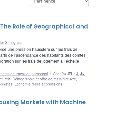
 The Role of Geographical and
ter Steingress
rce une pression haussière sur les frais de
partir de l’ascendance des habitants des comtés
gration sur les frais de logement à l’échelle
ents de travail du personnel
Code(s) JEL
:
J
,
J6
,
cturels
,
Démographie et offre de main-d’œuvre
,
onnistes
,
Économie réelle et prévisions
ousing Markets with Machine