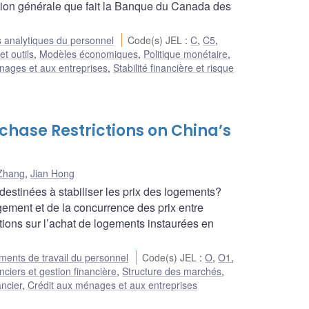
uation générale que fait la Banque du Canada des
 analytiques du personnel
Code(s) JEL
:
C
,
C5
,
t outils
,
Modèles économiques
,
Politique monétaire
,
nages et aux entreprises
,
Stabilité financière et risque
hase Restrictions on China’s
 Zhang
,
Jian Hong
destinées à stabiliser les prix des logements?
ement et de la concurrence des prix entre
ctions sur l’achat de logements instaurées en
ents de travail du personnel
Code(s) JEL
:
O
,
O1
,
ciers et gestion financière
,
Structure des marchés
,
ncier
,
Crédit aux ménages et aux entreprises