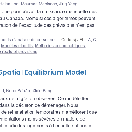
Helen Lao
,
Maureen MacIsaac
,
Jing Yang
ique pour prévoir la croissance mensuelle des
s au Canada. Même si ces algorithmes peuvent
ration de l’exactitude des prévisions n’est pas
ents d'analyse du personnel
Code(s) JEL
:
A
,
C
,
:
Modèles et outils
,
Méthodes économétriques,
réelle et prévisions
Spatial Equilibrium Model
 Li
,
Nuno Paixão
,
Xinle Pang
aux de migration observés. Ce modèle tient
se dans la décision de déménager. Nous
e réinstallation temporaires n’améliorent que
ementations moins sévères en matière de
t le prix des logements à l’échelle nationale.