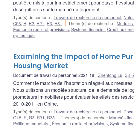
peut être mis à jour trimestriellement pour étayer l’éval
déséquilibres sur le marché du logement.
Type(s) de contenu
:
Travaux de recherche du personnel
,
Notes
C53
,
R
,
R2
,
R21
,
R3
,
R31
Thème(s) de recherche
:
Modèles e
Économie réelle et prévisions
,
Système financier
,
Crédit aux mé
systémique
Examining the Impact of Home Purc
Housing Market
Document de travail du personnel 2021-18
Zhentong Lu
,
Sisi
Comment le marché de l’habitation réagit-il aux mesures 
Nous utilisons un modèle structurel de la demande de log
promoteurs immobiliers pour évaluer les effets des restri
2010-2011 en Chine.
Type(s) de contenu
:
Travaux de recherche du personnel
,
Docum
O18
,
R
,
R3
,
R31
,
R38
Thème(s) de recherche
:
Marchés finan
Politique monétaire
,
Économie réelle et prévisions
,
Système fina