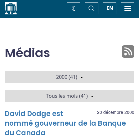
Accueil
Basculer
Togg
EN
Changez
la
navi
recherche
de
thème
Médias
2000 (41)
Tous les mois (41)
David Dodge est
20 décembre 2000
nommé gouverneur de la Banque
du Canada