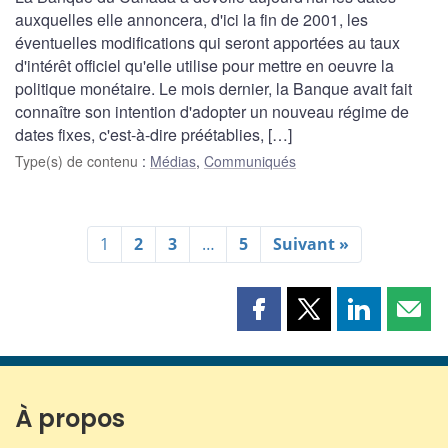
auxquelles elle annoncera, d'ici la fin de 2001, les
éventuelles modifications qui seront apportées au taux
d'intérêt officiel qu'elle utilise pour mettre en oeuvre la
politique monétaire. Le mois dernier, la Banque avait fait
connaître son intention d'adopter un nouveau régime de
dates fixes, c'est-à-dire préétablies, […]
Type(s) de contenu
:
Médias
,
Communiqués
1
2
3
…
5
Suivant »
Partager
Partager
Partager
Part
cette
cette
cette
cette
page
page
page
page
sur
sur
sur
par
Facebook
X
LinkedIn
courr
À propos