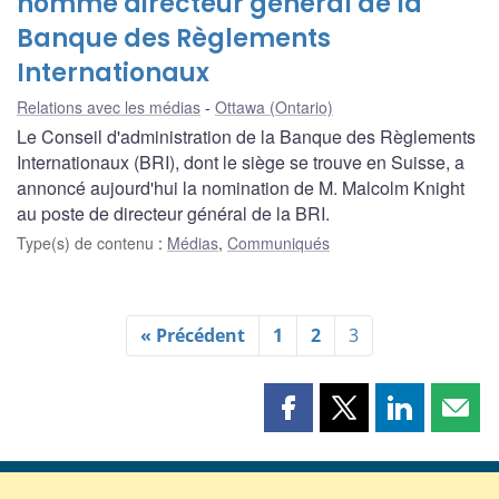
nommé directeur général de la
Banque des Règlements
Internationaux
Relations avec les médias
Ottawa (Ontario)
Le Conseil d'administration de la Banque des Règlements
Internationaux (BRI), dont le siège se trouve en Suisse, a
annoncé aujourd'hui la nomination de M. Malcolm Knight
au poste de directeur général de la BRI.
Type(s) de contenu
:
Médias
,
Communiqués
« Précédent
1
2
3
Partager
Partager
Partager
Part
cette
cette
cette
cette
page
page
page
page
sur
sur
sur
par