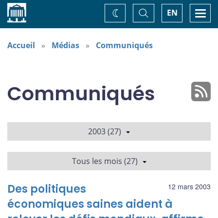
Accueil
Basculer
Togg
EN
Changez
la
navi
recherche
de
thème
Accueil
Médias
Communiqués
Communiqués
2003 (27)
Tous les mois (27)
Des politiques
12 mars 2003
économiques saines aident à