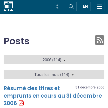
Accueil
Basculer
Togg
EN
Changez
la
navi
recherche
de
thème
Posts
2006 (114)
Tous les mois (114)
Résumé des titres et
31 décembre 2006
emprunts en cours au 31 décembre
2006