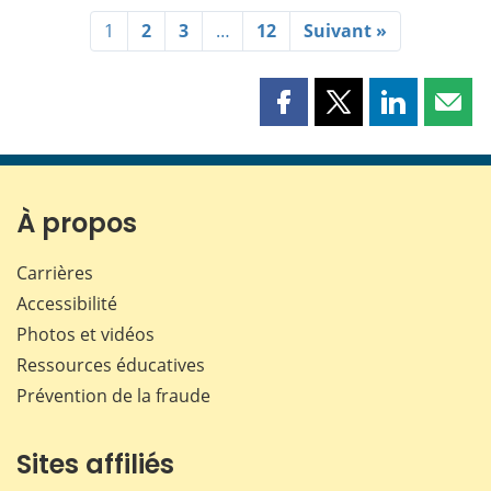
1
2
3
…
12
Suivant »
Partager
Partager
Partager
Part
cette
cette
cette
cette
page
page
page
page
sur
sur
sur
par
Facebook
X
LinkedIn
courr
À propos
Carrières
Accessibilité
Photos et vidéos
Ressources éducatives
Prévention de la fraude
Sites affiliés