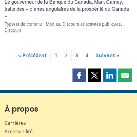
Le gouverneur de la Banque du Canada, Mark Carney,
traite des « pierres angulaires de la prospérité du Canada
».
Type(s) de contenu
:
Médias
,
Discours et activités publiques
,
Discours
« Précédent
1
2
3
4
Suivant »
Partager
Partager
Partager
Part
cette
cette
cette
cette
page
page
page
page
sur
sur
sur
par
Facebook
X
LinkedIn
courr
À propos
Carrières
Accessibilité