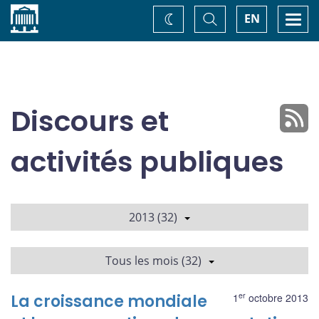
Accueil
Basculer
Togg
EN
Changez
la
navi
recherche
de
thème
Discours et
activités publiques
2013 (32)
Tous les mois (32)
er
La croissance mondiale
1
octobre 2013