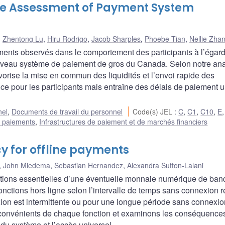
ive Assessment of Payment System
,
Zhentong Lu
,
Hiru Rodrigo
,
Jacob Sharples
,
Phoebe Tian
,
Nellie Zha
ments observés dans le comportement des participants à l’égar
ouveau système de paiement de gros du Canada. Selon notre ana
orise la mise en commun des liquidités et l’envoi rapide des
ce pour les participants mais entraîne des délais de paiement 
nel
,
Documents de travail du personnel
Code(s) JEL
:
C
,
C1
,
C10
,
E
t paiements
,
Infrastructures de paiement et de marchés financiers
cy for offline payments
,
John Miedema
,
Sebastian Hernandez
,
Alexandra Sutton-Lalani
érations essentielles d’une éventuelle monnaie numérique de ba
fonctions hors ligne selon l’intervalle de temps sans connexion 
xion est intermittente ou pour une longue période sans connexio
nconvénients de chaque fonction et examinons les conséquence
e du système et l’accès universel.