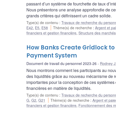
passant d’un système de fourchette de taux d’int
Nous présentons une analyse approfondie de ces 
grands critères qui définissent un cadre solide.
Type(s) de contenu
:
Travaux de recherche du person
E42
,
E5
,
E58
Thème(s) de recherche
:
Argent et p
financiers et gestion financière
,
Structure des marchés
How Banks Create Gridlock to 
Payment System
Document de travail du personnel 2023-26
Rodney J.
Nous montrons comment les participants au no
des liquidités grâce au nouveau mécanisme de r
importantes pour la conception de ces systèmes d
financières en matière de liquidités.
Type(s) de contenu
:
Travaux de recherche du person
G
,
G2
,
G21
Thème(s) de recherche
:
Argent et pai
financiers et gestion financière
,
Fonctionnement des 