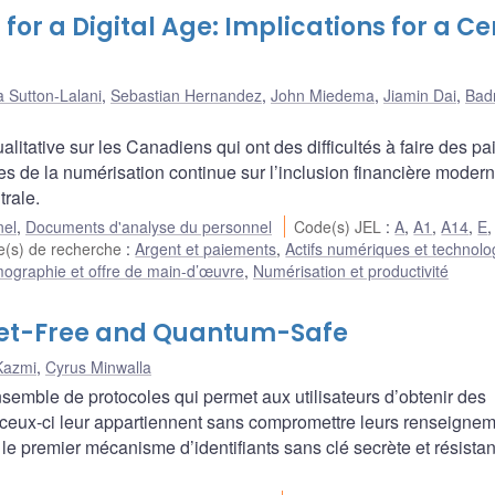
for a Digital Age: Implications for a Ce
 Sutton-Lalani
,
Sebastian Hernandez
,
John Miedema
,
Jiamin Dai
,
Bad
alitative sur les Canadiens qui ont des difficultés à faire des p
 de la numérisation continue sur l’inclusion financière modern
rale.
nel
,
Documents d'analyse du personnel
Code(s) JEL
:
A
,
A1
,
A14
,
E
(s) de recherche
:
Argent et paiements
,
Actifs numériques et technolo
ographie et offre de main-d’œuvre
,
Numérisation et productivité
ret-Free and Quantum-Safe
Kazmi
,
Cyrus Minwalla
emble de protocoles qui permet aux utilisateurs d’obtenir des
e ceux-ci leur appartiennent sans compromettre leurs renseigne
le premier mécanisme d’identifiants sans clé secrète et résistan