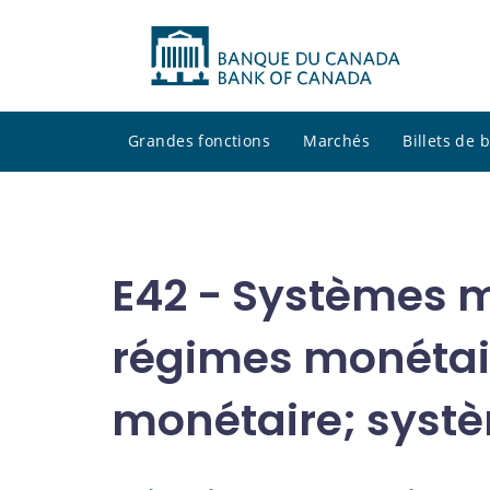
Grandes fonctions
Marchés
Billets de
E42 - Systèmes m
régimes monétair
monétaire; syst