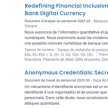
Redefining Financial Inclusion 
Bank Digital Currency
Document d’analyse du personnel 2023-22
Alexandra
Omrane
Nous explorons de l’information quantitative et qu
numériques. Nous examinons aussi les incidences
une possible monnaie numérique de banque cent
Type(s) de contenu
:
Travaux de recherche du person
E42
,
E5
,
E50
,
I
,
I3
,
I31
,
O
,
O3
,
O33
,
O5
,
O51
Thème
financières
,
Paiements de détail
,
Défis structurels
,
Dém
Anonymous Credentials: Sec
Document de travail du personnel 2023-50
Raza Ali 
Un mécanisme d’identifiants anonymes est un ens
identifiants d’une organisation et de prouver qu
personnels. Dans cette étude, nous construisons 
attaques quantiques.