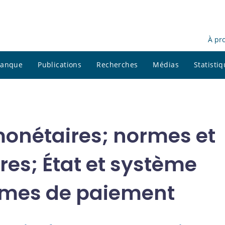
À pr
 banque
Publications
Recherches
Médias
Statisti
onétaires; normes et
es; État et système
èmes de paiement