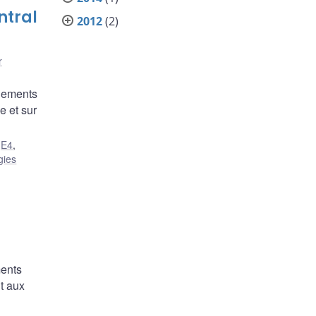
ntral
2012
(2)
r
aiements
e et sur
,
E4
,
gies
ments
t aux