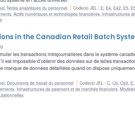
nel
,
Notes analytiques du personnel
Code(s) JEL
:
E
,
E4
,
E42
,
E5
,
E
ements
,
Actifs numériques et technologies financières
,
Infrastructures d
l
ions in the Canadian Retail Batch Syst
ng
muler les transactions intrajournalières dans le système canadi
’il est impossible d’obtenir des données sur de telles transactio
r le manque de données détaillées quand on dispose uniquemen
nel
,
Documents de travail du personnel
Code(s) JEL
:
C
,
C6
,
C63
,
E
aiements
,
Infrastructures de paiement et de marchés financiers
,
Modèles
tationnelles