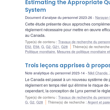
Estimating the Appropriate Qu
System
Document d’analyse du personnel 2023-26
Narayan 
Cette étude présente deux approches complémenta
règlement nécessaire pour mettre en œuvre effic
au Canada.
Type(s) de contenu
:
Travaux de recherche du person
E52
,
E58
,
G
,
G2
,
G21
,
G28
Thème(s) de recherch
Politique monétaire
,
Mesures de politique monétaire e
Trois leçons apprises à prop
Note analytique du personnel 2023-14
Nikil Chande
,
Le Canada est passé à un nouveau système de pa
règlement en temps réel qui élimine le risque de 
cependant, la conception de Lynx permet le règl
Type(s) de contenu
:
Travaux de recherche du person
G
,
G2
,
G28
Thème(s) de recherche
:
Argent et pai