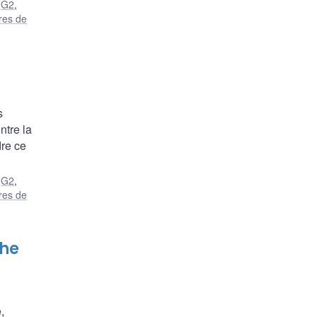
,
G2
,
ures de
s
ntre la
dre ce
,
G2
,
ures de
the
,