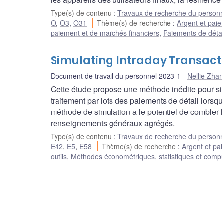
Type(s) de contenu
:
Travaux de recherche du person
O
,
O3
,
O31
Thème(s) de recherche
:
Argent et pai
paiement et de marchés financiers
,
Paiements de détai
Simulating Intraday Transact
Document de travail du personnel 2023-1
Nellie Zha
Cette étude propose une méthode inédite pour si
traitement par lots des paiements de détail lorsqu
méthode de simulation a le potentiel de comble
renseignements généraux agrégés.
Type(s) de contenu
:
Travaux de recherche du person
E42
,
E5
,
E58
Thème(s) de recherche
:
Argent et p
outils
,
Méthodes économétriques, statistiques et compu