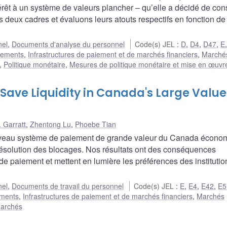
érêt à un système de valeurs plancher – qu’elle a décidé de con
deux cadres et évaluons leurs atouts respectifs en fonction de
nel
,
Documents d'analyse du personnel
Code(s) JEL
:
D
,
D4
,
D47
,
E
aiements
,
Infrastructures de paiement et de marchés financiers
,
Marché
,
Politique monétaire
,
Mesures de politique monétaire et mise en œuvr
Save Liquidity in Canada's Large Value
 Garratt
,
Zhentong Lu
,
Phoebe Tian
uveau système de paiement de grande valeur du Canada écono
ésolution des blocages. Nos résultats ont des conséquences
e paiement et mettent en lumière les préférences des institutio
nel
,
Documents de travail du personnel
Code(s) JEL
:
E
,
E4
,
E42
,
E5
ements
,
Infrastructures de paiement et de marchés financiers
,
Marchés
marchés