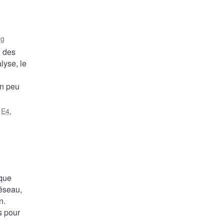
ng
d des
lyse, le
un peu
,
E4
,
nque
réseau,
n.
s pour