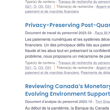
Type(s) de contenu
:
Travaux de recherche du person
G21
,
O
,
O3
,
O31
Thème(s) de recherche
:
Argent e
paiement et de marchés financiers
Privacy-Preserving Post-Quan
Document de travail du personnel 2023-33
Raza Ali 
Les paiements numériques et les systèmes décent
financiers. Un des principaux défis liés aux paie
fraude et les abus tout en préservant la confide
problème, nous proposons un mécanisme de pseu
Type(s) de contenu
:
Travaux de recherche du person
G21
,
O
,
O3
,
O31
Thème(s) de recherche
:
Argent e
paiement et de marchés financiers
,
Paiements de détai
Reviewing Canada’s Monetary
Evolving Environment Support
Document d’analyse du personnel 2023-10
Toni Grav
Au début de la pandémie, la Banque du Canada a