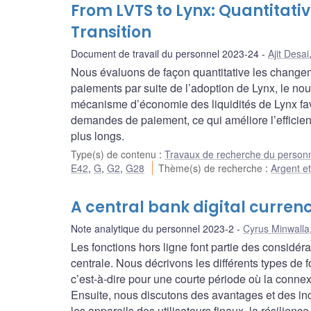
From LVTS to Lynx: Quantitat
Transition
Document de travail du personnel 2023-24
Ajit Desai
Nous évaluons de façon quantitative les change
paiements par suite de l’adoption de Lynx, le n
mécanisme d’économie des liquidités de Lynx fav
demandes de paiement, ce qui améliore l’efficien
plus longs.
Type(s) de contenu
:
Travaux de recherche du person
E42
,
G
,
G2
,
G28
Thème(s) de recherche
:
Argent e
A central bank digital curren
Note analytique du personnel 2023-2
Cyrus Minwalla
Les fonctions hors ligne font partie des consid
centrale. Nous décrivons les différents types de 
c’est-à-dire pour une courte période où la conne
Ensuite, nous discutons des avantages et des i
les appareils des utilisateurs finaux, la résilienc