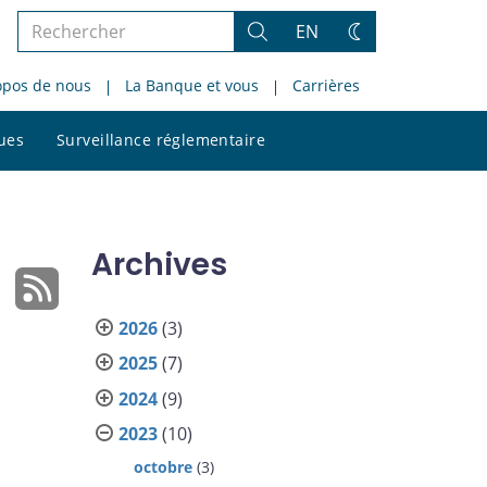
Rechercher
EN
Rechercher
Changez
dans
de
opos de nous
La Banque et vous
Carrières
le
thème
site
Rechercher
ques
Surveillance réglementaire
dans
le
site
Archives
2026
(3)
2025
(7)
2024
(9)
2023
(10)
octobre
(3)