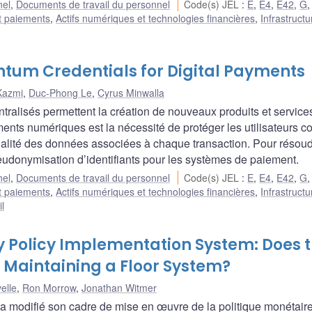
nel
,
Documents de travail du personnel
Code(s) JEL
:
E
,
E4
,
E42
,
G
t paiements
,
Actifs numériques et technologies financières
,
Infrastruct
tum Credentials for Digital Payments
Kazmi
,
Duc-Phong Le
,
Cyrus Minwalla
ralisés permettent la création de nouveaux produits et service
ments numériques est la nécessité de protéger les utilisateurs co
ntialité des données associées à chaque transaction. Pour résou
donymisation d’identifiants pour les systèmes de paiement.
nel
,
Documents de travail du personnel
Code(s) JEL
:
E
,
E4
,
E42
,
G
t paiements
,
Actifs numériques et technologies financières
,
Infrastruct
l
 Policy Implementation System: Does 
 Maintaining a Floor System?
elle
,
Ron Morrow
,
Jonathan Witmer
 modifié son cadre de mise en œuvre de la politique monétaire