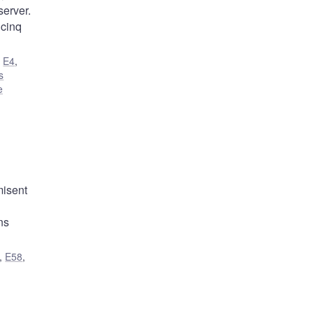
server.
 cinq
,
E4
,
s
e
misent
ns
,
E58
,