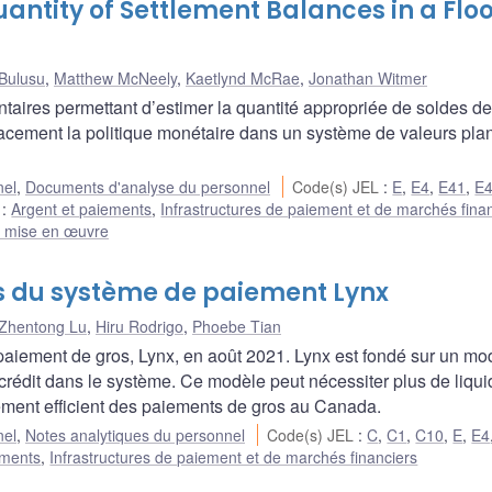
antity of Settlement Balances in a Flo
Bulusu
,
Matthew McNeely
,
Kaetlynd McRae
,
Jonathan Witmer
ires permettant d’estimer la quantité appropriée de soldes de
acement la politique monétaire dans un système de valeurs pla
nel
,
Documents d'analyse du personnel
Code(s) JEL
:
E
,
E4
,
E41
,
E
e
:
Argent et paiements
,
Infrastructures de paiement et de marchés fina
t mise en œuvre
os du système de paiement Lynx
Zhentong Lu
,
Hiru Rodrigo
,
Phoebe Tian
iement de gros, Lynx, en août 2021. Lynx est fondé sur un mo
crédit dans le système. Ce modèle peut nécessiter plus de liquid
ement efficient des paiements de gros au Canada.
nel
,
Notes analytiques du personnel
Code(s) JEL
:
C
,
C1
,
C10
,
E
,
E4
ements
,
Infrastructures de paiement et de marchés financiers