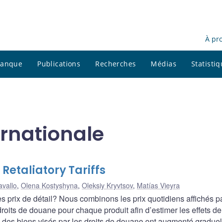
À pr
 banque
Publications
Recherches
Médias
Statisti
ernationale
Retaliatory Tariffs
avallo
,
Olena Kostyshyna
,
Oleksiy Kryvtsov
,
Matías Vieyra
es prix de détail? Nous combinons les prix quotidiens affichés p
droits de douane pour chaque produit afin d’estimer les effets d
x des biens visés par les droits de douane ont augmenté gradue