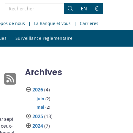
Rechercher
EN
Rechercher
Changez
dans
de
opos de nous
La Banque et vous
Carrières
le
thème
site
Rechercher
ques
Surveillance réglementaire
dans
le
site
Archives
2026
(4)
juin
(2)
mai
(2)
2025
(13)
ar sept
e ceux-
2024
(7)
llement