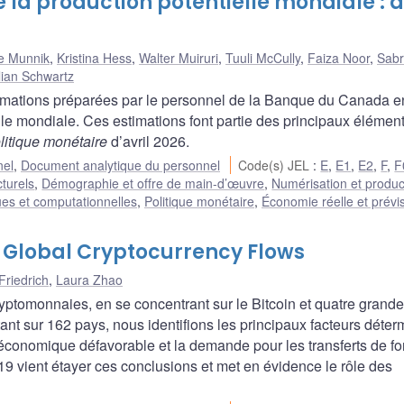
 la production potentielle mondiale : a
e Munnik
,
Kristina Hess
,
Walter Muiruri
,
Tuuli McCully
,
Faiza Noor
,
Sab
llian Schwartz
timations préparées par le personnel de la Banque du Canada e
lle mondiale. Ces estimations font partie des principaux élémen
litique monétaire
d’avril 2026.
nel
,
Document analytique du personnel
Code(s) JEL
:
E
,
E1
,
E2
,
F
,
F
cturels
,
Démographie et offre de main-d’œuvre
,
Numérisation et product
ues et computationnelles
,
Politique monétaire
,
Économie réelle et prévi
 Global Cryptocurrency Flows
Friedrich
,
Laura Zhao
cryptomonnaies, en se concentrant sur le Bitcoin et quatre grand
nt sur 162 pays, nous identifions les principaux facteurs déter
économique défavorable et la demande pour les transferts de fo
9 vient étayer ces conclusions et met en évidence le rôle des