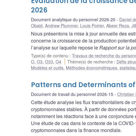
Évaluation de la croissance de
2026
Document analytique du personnel 2026-20
Daniel d
Obaid
,
Andrew Plummer
,
Louis Poirier
,
Abeer Reza
,
Ji
Nous présentons la mise à jour annuelle des es
concerne la croissance de la production potentie
l’analyse sur laquelle repose le
Rapport sur la po
Type(s) de contenu
:
Travaux de recherche du person
O
,
O3
,
O33
,
O4
Thème(s) de recherche
:
Défis stru
Modèles et outils
,
Méthodes économétriques, statistiq
Patterns and Determinants of
Document de travail du personnel 2026-15
Christian 
Cette étude analyse les flux transfrontaliers de 
cryptomonnaies stables. À partir de données porta
notamment les réactions face à une conjoncture 
Une étude de cas dans le contexte de la COVID‑1
cryptomonnaies dans la finance mondiale.