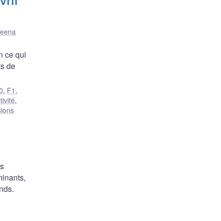
vril
reena
n ce qui
ts de
0
,
F1
,
ivité
,
sions
es
minants,
nds.