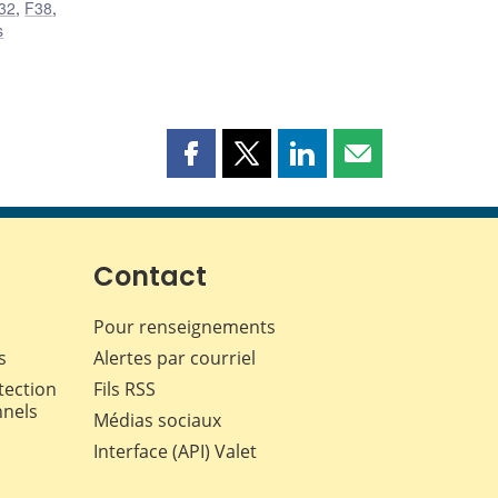
32
,
F38
,
s
Partager
Partager
Partager
Partager
cette
cette
cette
cette
page
page
page
page
sur
sur
sur
par
Facebook
X
LinkedIn
courriel
Contact
Pour renseignements
s
Alertes par courriel
tection
Fils RSS
nnels
Médias sociaux
Interface (API) Valet