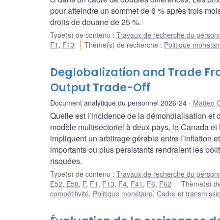
pour atteindre un sommet de 6 % après trois mois
droits de douane de 25 %.
Type(s) de contenu
:
Travaux de recherche du person
F1
,
F13
Thème(s) de recherche
:
Politique monétai
Deglobalization and Trade Fra
Output Trade-Off
Document analytique du personnel 2026-24
Matteo C
Quelle est l’incidence de la démondialisation et
modèle multisectoriel à deux pays, le Canada et
impliquent un arbitrage gérable entre l’inflation 
importants ou plus persistants rendraient les pol
risquées.
Type(s) de contenu
:
Travaux de recherche du person
E52
,
E58
,
F
,
F1
,
F13
,
F4
,
F41
,
F6
,
F62
Thème(s) d
compétitivité
,
Politique monétaire
,
Cadre et transmissio