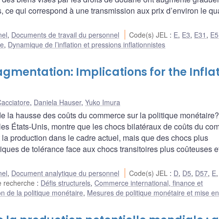
, ce qui correspond à une transmission aux prix d’environ le qu
nel
,
Documents de travail du personnel
Code(s) JEL
:
E
,
E3
,
E31
,
E5
re
,
Dynamique de l’inflation et pressions inflationnistes
gmentation: Implications for the Infla
acciatore
,
Daniela Hauser
,
Yuko Imura
 de la hausse des coûts du commerce sur la politique monétaire
 les États-Unis, montre que les chocs bilatéraux de coûts du c
et la production dans le cadre actuel, mais que des chocs plus
itiques de tolérance face aux chocs transitoires plus coûteuses e
nel
,
Document analytique du personnel
Code(s) JEL
:
D
,
D5
,
D57
,
E
e recherche
:
Défis structurels
,
Commerce international, finance et
n de la politique monétaire
,
Mesures de politique monétaire et mise e