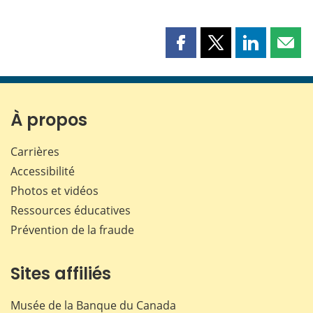
Partager
Partager
Partager
Part
cette
cette
cette
cette
page
page
page
page
sur
sur
sur
par
Facebook
X
LinkedIn
courr
À propos
Carrières
Accessibilité
Photos et vidéos
Ressources éducatives
Prévention de la fraude
Sites affiliés
Musée de la Banque du Canada