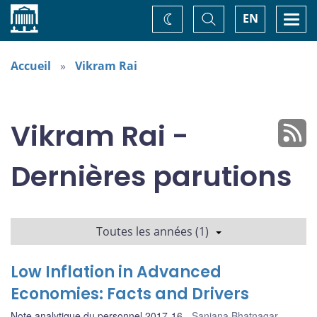
Accueil
Basculer
Togg
EN
Changez
la
navi
recherche
de
thème
Accueil
Vikram Rai
Vikram Rai -
Dernières parutions
Toutes les années (1)
Low Inflation in Advanced
Economies: Facts and Drivers
Note analytique du personnel 2017-16
Sanjana Bhatnagar
,