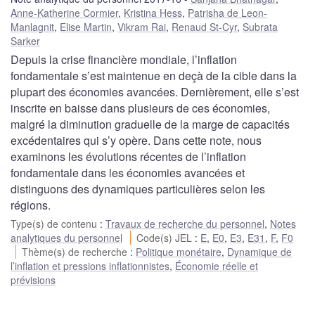
Anne-Katherine Cormier
,
Kristina Hess
,
Patrisha de Leon-
Manlagnit
,
Elise Martin
,
Vikram Rai
,
Renaud St-Cyr
,
Subrata
Sarker
Depuis la crise financière mondiale, l’inflation
fondamentale s’est maintenue en deçà de la cible dans la
plupart des économies avancées. Dernièrement, elle s’est
inscrite en baisse dans plusieurs de ces économies,
malgré la diminution graduelle de la marge de capacités
excédentaires qui s’y opère. Dans cette note, nous
examinons les évolutions récentes de l’inflation
fondamentale dans les économies avancées et
distinguons des dynamiques particulières selon les
régions.
Type(s) de contenu
:
Travaux de recherche du personnel
,
Notes
analytiques du personnel
Code(s) JEL
:
E
,
E0
,
E3
,
E31
,
F
,
F0
Thème(s) de recherche
:
Politique monétaire
,
Dynamique de
l’inflation et pressions inflationnistes
,
Économie réelle et
prévisions