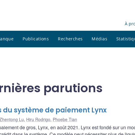
À pr
 banque
Publications
Recherches
Médias
Statisti
rnières parutions
os du système de paiement Lynx
Zhentong Lu
,
Hiru Rodrigo
,
Phoebe Tian
iement de gros, Lynx, en août 2021. Lynx est fondé sur un mo
crédit dans le système. Ce modèle peut nécessiter plus de liquid