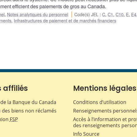
ement efficient des paiements de gros au Canada.
nel
,
Notes analytiques du personnel
Code(s) JEL
:
C
,
C1
,
C10
,
E
,
E4
ements
,
Infrastructures de paiement et de marchés financiers
 affiliés
Mentions légales
de la Banque du Canada
Conditions d’utilisation
 des biens non réclamés
Renseignements personnel
xion
FSP
Accès à l’information et pro
des renseignements perso
Info Source