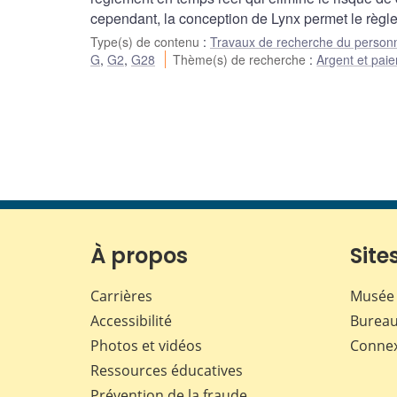
cependant, la conception de Lynx permet le règl
Type(s) de contenu
:
Travaux de recherche du person
G
,
G2
,
G28
Thème(s) de recherche
:
Argent et pai
À propos
Sites
Carrières
Musée 
Accessibilité
Bureau
Photos et vidéos
Conne
Ressources éducatives
Prévention de la fraude