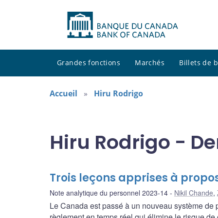
Grandes fonctions
Marchés
Billets de
Accueil
Hiru Rodrigo
Hiru Rodrigo - De
Trois leçons apprises à prop
Note analytique du personnel 2023-14
Nikil Chande
,
Le Canada est passé à un nouveau système de pa
règlement en temps réel qui élimine le risque de 