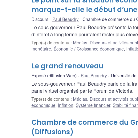
Le point sur la situation écon
marque-t-elle le début d’une
Discours
Paul Beaudry
Chambre de commerce du Gr
Le sous-gouverneur Paul Beaudry présente la toute
d’intérêt à long terme pourraient rester plus éle
Type(s) de contenu
:
Médias
,
Discours et activités pub
monétaire
,
Économie / Croissance économique
,
Inflat
Le grand renouveau
Exposé (diffusion Web)
Paul Beaudry
Université de 
Le sous-gouverneur Paul Beaudry parle de la tr
panel virtuel organisé par le Forum de Victoria.
Type(s) de contenu
:
Médias
,
Discours et activités pub
économique
,
Inflation
,
Système financier
,
Stabilité fina
Chambre de commerce du Gran
(Diffusions)