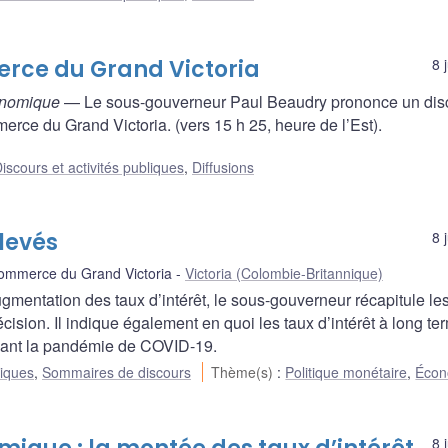
rce du Grand Victoria
8 
conomique
— Le sous-gouverneur Paul Beaudry prononce un dis
ce du Grand Victoria. (vers 15 h 25, heure de l’Est).
iscours et activités publiques
,
Diffusions
élevés
8 
ommerce du Grand Victoria
Victoria (Colombie-Britannique)
entation des taux d’intérêt, le sous-gouverneur récapitule les
cision. Il indique également en quoi les taux d’intérêt à long te
 avant la pandémie de COVID-19.
liques
,
Sommaires de discours
Thème(s)
:
Politique monétaire
,
Écon
8 