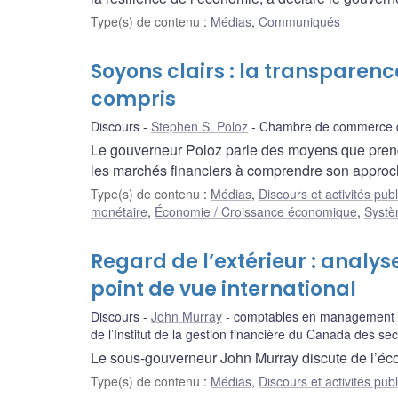
Type(s) de contenu
:
Médias
,
Communiqués
Soyons clairs : la transparenc
compris
Discours
Stephen S. Poloz
Chambre de commerce d
Le gouverneur Poloz parle des moyens que prend
les marchés financiers à comprendre son approch
Type(s) de contenu
:
Médias
,
Discours et activités pub
monétaire
,
Économie / Croissance économique
,
Systè
Regard de l’extérieur : analy
point de vue international
Discours
John Murray
comptables en management a
de l’Institut de la gestion financière du Canada des sec
Le sous-gouverneur John Murray discute de l’éco
Type(s) de contenu
:
Médias
,
Discours et activités pub