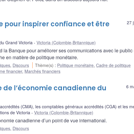
e pour inspirer confiance et être
27 
u Grand Victoria
Victoria (Colombie-Britannique)
 la Banque pour améliorer ses communications avec le public 
e en matière de politique monétaire.
liques
,
Discours
Thème(s)
:
Politique monétaire
,
Cadre de politique
me financier
,
Marchés financiers
se de l’économie canadienne du
6 m
ccrédités (CMA), les comptables généraux accrédités (CGA) et les 
tions de Victoria
Victoria (Colombie-Britannique)
nomie canadienne d’un point de vue international.
liques
,
Discours