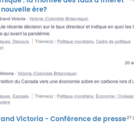
omique : la montée des taux d’intérêt
 nouvelle ère?
and Victoria
Victoria (Colombie-Britannique)
 récente décision sur le taux directeur et indique en quoi les 
vés qu’avant la pandémie.
liques
,
Discours
Thème(s)
:
Politique monétaire
,
Cadre de politique
ion
20 a
Victoria
Victoria (Colombie-Britannique)
ansition du Canada vers une économie sobre en carbone lors d’
liques
,
Exposés
Thème(s)
:
Politique monétaire
,
Économie / Croissa
ncière
d Victoria - Conférence de presse
27 