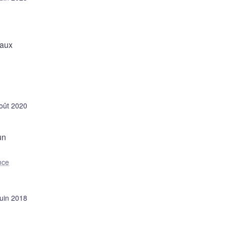
taux
oût 2020
un
nce
juin 2018