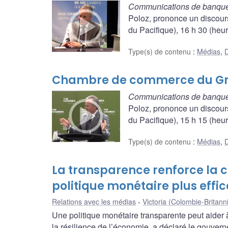
Communications de banque
Poloz, prononce un discour
du Pacifique), 16 h 30 (heur
Type(s) de contenu
:
Médias
,
D
Chambre de commerce du Gran
Communications de banque
Poloz, prononce un discour
du Pacifique), 15 h 15 (heur
Type(s) de contenu
:
Médias
,
D
La transparence renforce la c
politique monétaire plus effic
Relations avec les médias
Victoria (Colombie-Britann
Une politique monétaire transparente peut aider à
la résilience de l’économie, a déclaré le gouver