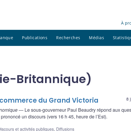
À pr
 banque
Publications
Recherches
Médias
Statisti
ie-Britannique)
e commerce du Grand Victoria
8 
conomique
— Le sous-gouverneur Paul Beaudry répond aux ques
 prononcé un discours (vers 16 h 45, heure de l’Est).
iscours et activités publiques
,
Diffusions