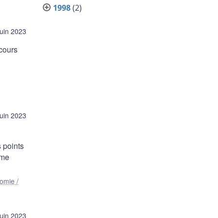
1998
(2)
juin 2023
cours
juin 2023
 points
rme
omie /
juin 2023