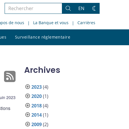
Rechercher
EN
Rechercher
Changez
dans
de
opos de nous
La Banque et vous
Carrières
le
thème
site
Rechercher
ques
Surveillance réglementaire
dans
le
site
Archives
2023
(4)
2020
(1)
juin 2023
2018
(4)
tions
2014
(1)
2009
(2)