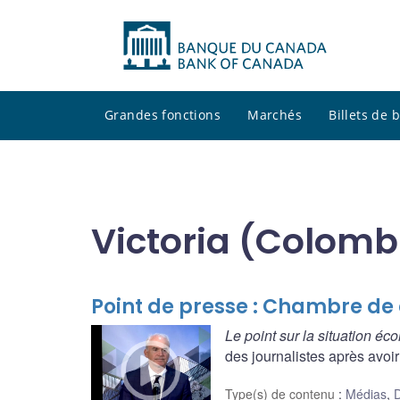
Grandes fonctions
Marchés
Billets de
Victoria (Colomb
Point de presse : Chambre d
Le point sur la situation é
des journalistes après avoir
Type(s) de contenu
:
Médias
,
D