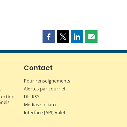
Partager
Partager
Partager
Partager
cette
cette
cette
cette
page
page
page
page
sur
sur
sur
par
Facebook
X
LinkedIn
courriel
Contact
Pour renseignements
s
Alertes par courriel
tection
Fils RSS
nnels
Médias sociaux
Interface (API) Valet