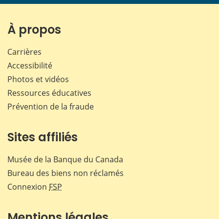
page
page
page
page
sur
sur
sur
par
Facebook
X
LinkedIn
courr
À propos
Carrières
Accessibilité
Photos et vidéos
Ressources éducatives
Prévention de la fraude
Sites affiliés
Musée de la Banque du Canada
Bureau des biens non réclamés
Connexion
FSP
Mentions légales