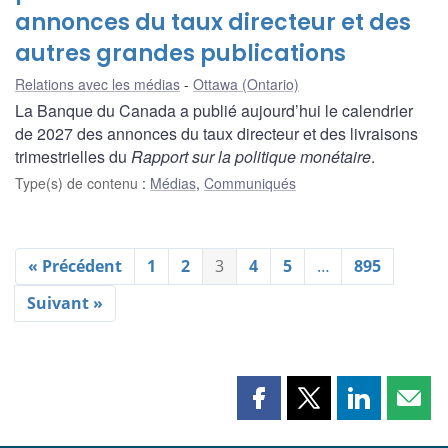
annonces du taux directeur et des
autres grandes publications
Relations avec les médias
Ottawa (Ontario)
La Banque du Canada a publié aujourd’hui le calendrier
de 2027 des annonces du taux directeur et des livraisons
trimestrielles du
Rapport sur la politique monétaire
.
Type(s) de contenu
:
Médias
,
Communiqués
« Précédent
1
2
3
4
5
…
895
Suivant »
Partager
Partager
Partager
Part
cette
cette
cette
cette