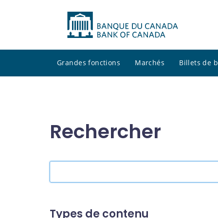
Grandes fonctions
Marchés
Billets de
Rechercher
Rechercher
dans
le
site
Types de contenu