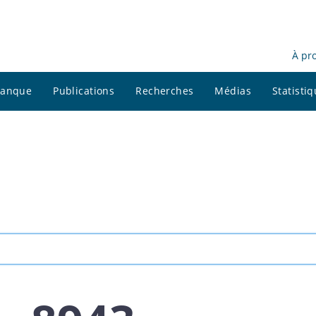
À pr
 banque
Publications
Recherches
Médias
Statisti