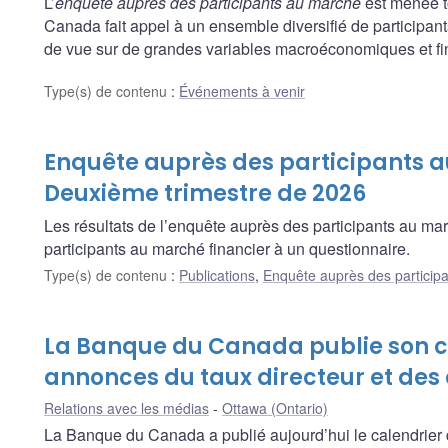
L’
enquête auprès des participants au marché
est menée t
Canada fait appel à un ensemble diversifié de participants
de vue sur de grandes variables macroéconomiques et fina
Type(s) de contenu
:
Événements à venir
Enquête auprès des participants 
Deuxième trimestre de 2026
Les résultats de l’enquête auprès des participants au ma
participants au marché financier à un questionnaire.
Type(s) de contenu
:
Publications
,
Enquête auprès des particip
La Banque du Canada publie son c
annonces du taux directeur et des
Relations avec les médias
Ottawa (Ontario)
La Banque du Canada a publié aujourd’hui le calendrier 