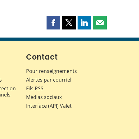
Partager
Partager
Partager
Partager
cette
cette
cette
cette
page
page
page
page
sur
sur
sur
par
Facebook
X
LinkedIn
courriel
Contact
Pour renseignements
s
Alertes par courriel
tection
Fils RSS
nnels
Médias sociaux
Interface (API) Valet