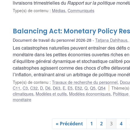
livraisons trimestrielles du
Rapport sur la politique monét
Type(s) de contenu
:
Médias
,
Communiqués
Balancing Act: Monetary Policy Res
Document de travail du personnel 2026-28
Tatjana Dahlhaus
,
Les catastrophes naturelles peuvent entraîner des défis c
monétaire dans les petites économies ouvertes riches en 
d’équilibre général dynamique et stochastique calibré p
catastrophes agissent comme des chocs d’offre défavorabl
l’inflation, entraînant ainsi un arbitrage de politique monét
Type(s) de contenu
:
Travaux de recherche du personnel
,
Docum
C11
,
C3
,
C32
,
D
,
D6
,
D63
,
E
,
E5
,
E52
,
Q
,
Q5
,
Q54
Thème(s)
climatiques
,
Modèles et outils
,
Modèles économiques
,
Politique
monétaire
« Précédent
1
2
3
4