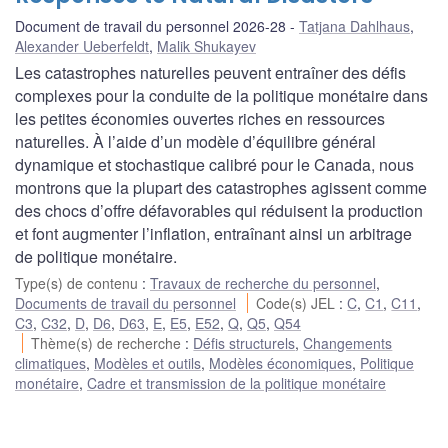
Document de travail du personnel 2026-28
Tatjana Dahlhaus
,
Alexander Ueberfeldt
,
Malik Shukayev
Les catastrophes naturelles peuvent entraîner des défis
complexes pour la conduite de la politique monétaire dans
les petites économies ouvertes riches en ressources
naturelles. À l’aide d’un modèle d’équilibre général
dynamique et stochastique calibré pour le Canada, nous
montrons que la plupart des catastrophes agissent comme
des chocs d’offre défavorables qui réduisent la production
et font augmenter l’inflation, entraînant ainsi un arbitrage
de politique monétaire.
Type(s) de contenu
:
Travaux de recherche du personnel
,
Documents de travail du personnel
Code(s) JEL
:
C
,
C1
,
C11
,
C3
,
C32
,
D
,
D6
,
D63
,
E
,
E5
,
E52
,
Q
,
Q5
,
Q54
Thème(s) de recherche
:
Défis structurels
,
Changements
climatiques
,
Modèles et outils
,
Modèles économiques
,
Politique
monétaire
,
Cadre et transmission de la politique monétaire