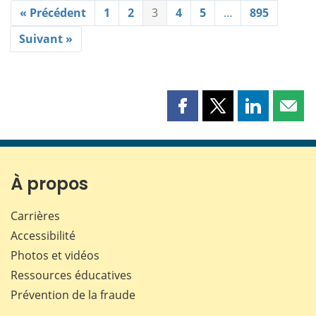
« Précédent
1
2
3
4
5
…
895
Suivant »
Partager
Partager
Partager
Part
cette
cette
cette
cette
page
page
page
page
sur
sur
sur
par
Facebook
X
LinkedIn
courr
À propos
Carrières
Accessibilité
Photos et vidéos
Ressources éducatives
Prévention de la fraude