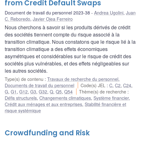
from Credit Default Swaps
Document de travail du personnel 2023-38
Andrea Ugolini
,
Juan
C. Reboredo
,
Javier Ojea Ferreiro
Nous cherchons à savoir si les produits dérivés de crédit
des sociétés tiennent compte du risque associé à la
transition climatique. Nous constatons que le risque lié à la
transition climatique a des effets économiques
asymétriques et considérables sur le risque de crédit des
sociétés plus vulnérables, et des effets négligeables sur
les autres sociétés.
Type(s) de contenu
:
Travaux de recherche du personnel
,
Documents de travail du personnel
Code(s) JEL
:
C
,
C2
,
C24
,
G
,
G1
,
G12
,
G3
,
G32
,
Q
,
Q5
,
Q54
Thème(s) de recherche
:
Défis structurels
,
Changements climatiques
,
Système financier
,
Crédit aux ménages et aux entreprises
,
Stabilité financière et
risque systémique
Crowdfunding and Risk