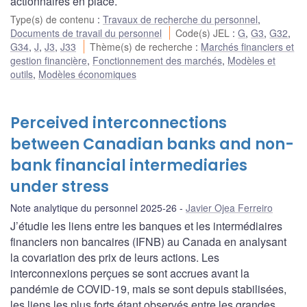
actionnaires en place.
Type(s) de contenu
:
Travaux de recherche du personnel
,
Documents de travail du personnel
Code(s) JEL
:
G
,
G3
,
G32
,
G34
,
J
,
J3
,
J33
Thème(s) de recherche
:
Marchés financiers et
gestion financière
,
Fonctionnement des marchés
,
Modèles et
outils
,
Modèles économiques
Perceived interconnections
between Canadian banks and non-
bank financial intermediaries
under stress
Note analytique du personnel 2025-26
Javier Ojea Ferreiro
J’étudie les liens entre les banques et les intermédiaires
financiers non bancaires (IFNB) au Canada en analysant
la covariation des prix de leurs actions. Les
interconnexions perçues se sont accrues avant la
pandémie de COVID-19, mais se sont depuis stabilisées,
les liens les plus forts étant observés entre les grandes