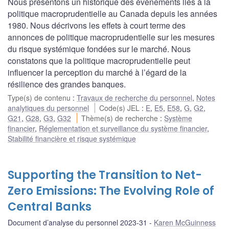
Nous présentons un historique des événements liés à la
politique macroprudentielle au Canada depuis les années
1980. Nous décrivons les effets à court terme des
annonces de politique macroprudentielle sur les mesures
du risque systémique fondées sur le marché. Nous
constatons que la politique macroprudentielle peut
influencer la perception du marché à l’égard de la
résilience des grandes banques.
Type(s) de contenu
:
Travaux de recherche du personnel
,
Notes
analytiques du personnel
Code(s) JEL
:
E
,
E5
,
E58
,
G
,
G2
,
G21
,
G28
,
G3
,
G32
Thème(s) de recherche
:
Système
financier
,
Réglementation et surveillance du système financier
,
Stabilité financière et risque systémique
Supporting the Transition to Net-
Zero Emissions: The Evolving Role of
Central Banks
Document d’analyse du personnel 2023-31
Karen McGuinness