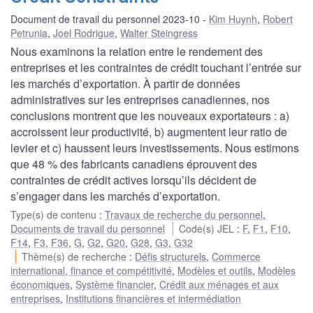
Document de travail du personnel 2023-10
Kim Huynh
,
Robert
Petrunia
,
Joel Rodrigue
,
Walter Steingress
Nous examinons la relation entre le rendement des
entreprises et les contraintes de crédit touchant l’entrée sur
les marchés d’exportation. À partir de données
administratives sur les entreprises canadiennes, nos
conclusions montrent que les nouveaux exportateurs : a)
accroissent leur productivité, b) augmentent leur ratio de
levier et c) haussent leurs investissements. Nous estimons
que 48 % des fabricants canadiens éprouvent des
contraintes de crédit actives lorsqu’ils décident de
s’engager dans les marchés d’exportation.
Type(s) de contenu
:
Travaux de recherche du personnel
,
Documents de travail du personnel
Code(s) JEL
:
F
,
F1
,
F10
,
F14
,
F3
,
F36
,
G
,
G2
,
G20
,
G28
,
G3
,
G32
Thème(s) de recherche
:
Défis structurels
,
Commerce
international, finance et compétitivité
,
Modèles et outils
,
Modèles
économiques
,
Système financier
,
Crédit aux ménages et aux
entreprises
,
Institutions financières et intermédiation