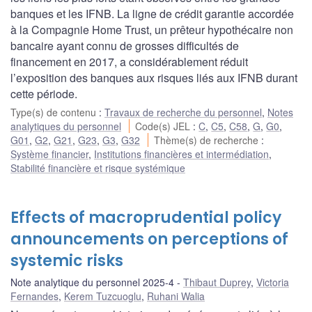
banques et les IFNB. La ligne de crédit garantie accordée
à la Compagnie Home Trust, un prêteur hypothécaire non
bancaire ayant connu de grosses difficultés de
financement en 2017, a considérablement réduit
l’exposition des banques aux risques liés aux IFNB durant
cette période.
Type(s) de contenu
:
Travaux de recherche du personnel
,
Notes
analytiques du personnel
Code(s) JEL
:
C
,
C5
,
C58
,
G
,
G0
,
G01
,
G2
,
G21
,
G23
,
G3
,
G32
Thème(s) de recherche
:
Système financier
,
Institutions financières et intermédiation
,
Stabilité financière et risque systémique
Effects of macroprudential policy
announcements on perceptions of
systemic risks
Note analytique du personnel 2025-4
Thibaut Duprey
,
Victoria
Fernandes
,
Kerem Tuzcuoglu
,
Ruhani Walia