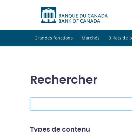
Grandes fonctions
Marchés
Billets de
Rechercher
Rechercher
dans
le
site
Types de contenu