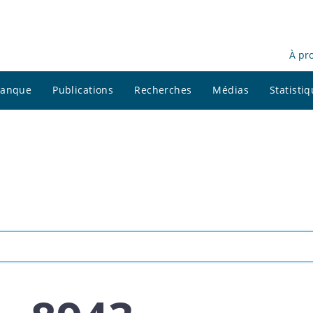
À pr
 banque
Publications
Recherches
Médias
Statisti