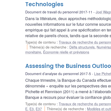
Technologies
Document de travail du personnel 2017-11
Joel Wag
Dans la littérature, deux approches méthodologiqu
nouvelles informations sur le futur comme source
empirique qui fait appel à une spécification en te
relative de pareils chocs, tandis que la seconde 
Type(s) de contenu
:
Travaux de recherche du person
Thème(s) de recherche
:
Défis structurels
,
Numérisat
monétaire
,
Économie réelle et prévisions
Assessing the Business Outloo
Document d’analyse du personnel 2017-5
Lise Piche
Chaque trimestre, la Banque du Canada effectue,
dénommée « enquête sur les perspectives des en
Pichette et Rennison (2011) a mené à l’élaboratio
Banque a recours pour évaluer la confiance glob
Type(s) de contenu
:
Travaux de recherche du person
E
,
E3
,
E37
Thème(s) de recherche
:
Modèles et outi