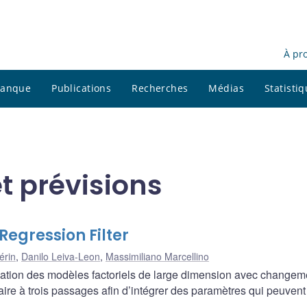
À pr
 banque
Publications
Recherches
Médias
Statisti
t prévisions
egression Filter
érin
,
Danilo Leiva-Leon
,
Massimiliano Marcellino
ation des modèles factoriels de large dimension avec changem
éaire à trois passages afin d’intégrer des paramètres qui peuvent