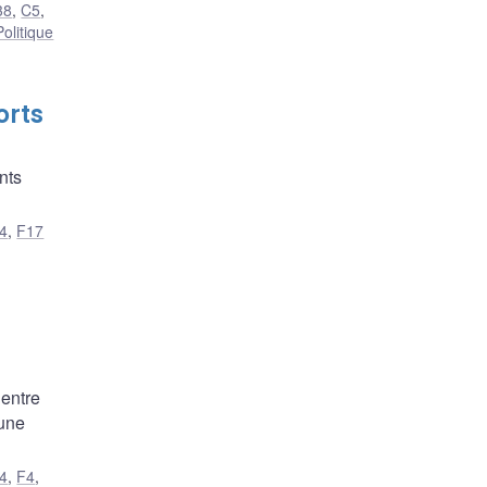
38
,
C5
,
Politique
orts
nts
4
,
F17
 entre
 une
4
,
F4
,