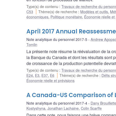
Type(s) de contenu
:
Travaux de recherche du person
C53
Thème(s) de recherche
:
Modèles et outils
,
Mét
économiques
,
Politique monétaire
,
Économie réelle et 
April 2017 Annual Reassessme
Note analytique du personnel 2017-5
Andrew Agopso
Tomlin
La présente note résume la réévaluation de la cr
la Banque du Canada et dont les résultats sont pu
de croissance de la production potentielle devrai
Type(s) de contenu
:
Travaux de recherche du person
E24
,
E3
,
E37
,
E6
Thème(s) de recherche
:
Défis str
Économie réelle et prévisions
A Canada-US Comparison of L
Note analytique du personnel 2017-4
Dany Brouillett
Kostyshyna
,
Jonathan Lachaine
,
Colin Scarffe
Dans cette note, nous faisons une brève compara