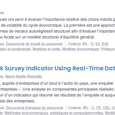
ner
es ont servi à évaluer l’importance relative des chocs induits 
 de volatilité du cycle économique. La première est une approc
rmes de vecteur autorégressif structurel afin d’évaluer l’importa
se fonde sur un modèle structurel d’équilibre général.
nel
,
Documents de travail du personnel
Code(s) JEL
:
E
,
E3
,
E32
ion et productivité
,
Modèles et outils
,
Modèles économiques
,
Politique
k Survey Indicator Using Real-Time Da
tte
,
Marie-Noëlle Robitaille
 auprès d’entreprises d’un bout à l’autre du pays, une enquête
treprises ». Une analyse en composantes principales réalisée 
n d’un indicateur qui résume les résultats de l’enquête et auque
ale des entreprises.
nel
,
Documents d'analyse du personnel
Code(s) JEL
:
C
,
C5
,
C53
,
C
ls
,
Méthodes économétriques, statistiques et computationnelles
,
Modèl