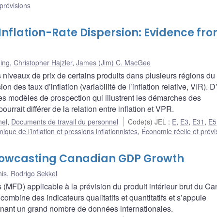
prévisions
 Inflation-Rate Dispersion: Evidence fr
ding
,
Christopher Hajzler
,
James (Jim) C. MacGee
des niveaux de prix de certains produits dans plusieurs régions 
sion des taux d’inflation (variabilité de l’inflation relative, VIR). 
es modèles de prospection qui illustrent les démarches des
urrait différer de la relation entre inflation et VPR.
nel
,
Documents de travail du personnel
Code(s) JEL
:
E
,
E3
,
E31
,
E5
que de l’inflation et pressions inflationnistes
,
Économie réelle et prévi
Nowcasting Canadian GDP Growth
is
,
Rodrigo Sekkel
MFD) applicable à la prévision du produit intérieur brut du C
ombine des indicateurs qualitatifs et quantitatifs et s’appuie
enant un grand nombre de données internationales.