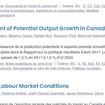
nel
,
Documents de travail du personnel
Code(s) JEL
:
C
,
C2
,
C22
,
C
hodes économétriques, statistiques et computationnelles
,
Modèles
prévisions
nt of Potential Output Growth in Cana
wicz
,
Bassirou Gueye
,
Natalia Kyui
,
Youngmin Park
,
Mohanad Salame
oissance de la production potentielle à laquelle procède annue
bliés dans le Rapport sur la politique monétaire d’avril 2017. L
t passer de 1,3 % en 2017 à 1,6 % d’ici 2020.
nel
,
Notes analytiques du personnel
Code(s) JEL
:
E
,
E0
,
E00
,
E2
,
E
ucturels
,
Démographie et offre de main-d’œuvre
,
Politique monétaire
,
abour Market Conditions
e
,
Katerina Gribbin
,
Justin-Damien Guénette
,
James Ketcheson
,
Olena
ison de l’évolution récente des marchés du travail au Canada e