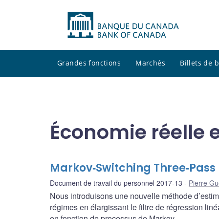
Grandes fonctions
Marchés
Billets de
Économie réelle e
Markov‐Switching Three‐Pass R
Document de travail du personnel 2017-13
Pierre Gu
Nous introduisons une nouvelle méthode d’estim
régimes en élargissant le filtre de régression lin
en fonction de processus de Markov.