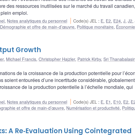
ore des ressources inutilisées sur le marché du travail canadien,
 plein emploi.
nel
,
Notes analytiques du personnel
Code(s) JEL
:
E
,
E2
,
E24
,
J
,
J2
,
,
Démographie et offre de main-d’œuvre
,
Politique monétaire
,
Économie 
utput Growth
er
,
Michael Francis
,
Christopher Hajzler
,
Patrick Kirby
,
Sri Thanabalas
ations de la croissance de la production potentielle pour l’éc
s soient entourées d’une incertitude considérable, globalement
issance de la production potentielle à l’échelle mondiale, qui
nel
,
Notes analytiques du personnel
Code(s) JEL
:
E
,
E1
,
E10
,
E2
,
E
raphie et offre de main-d’œuvre
,
Numérisation et productivité
,
Politiq
s: A Re‐Evaluation Using Cointegrated