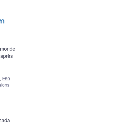
om
du monde
D’après
,
E50
sions
anada