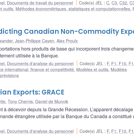
nel
,
Documents de travail du personnel
Code(s) JEL
:
C
,
C3
,
C32
,
C
t outils
,
Méthodes économétriques, statistiques et computationnelles
,
edicting Canadian Non-Commodity Exp
exander
,
Jean-Philippe Cayen
,
Alex Proulx
rtations hors produits de base qui incorporent trois changeme
ntement utilisée à la Banque.
nel
,
Documents d'analyse du personnel
Code(s) JEL
:
F
,
F1
,
F10
,
F1
international, finance et compétitivité
,
Modèles et outils
,
Modèles
prévisions
dian Exports: GRACE
tte
,
Tony Chernis
,
Daniel de Munnik
nt à décevoir depuis la Grande Récession. L’apparent décalage
emande étrangère utilisée par la Banque du Canada a constitué
nel
,
Documents d'analyse du personnel
Code(s) JEL
:
F
,
F1
,
F10
,
F1