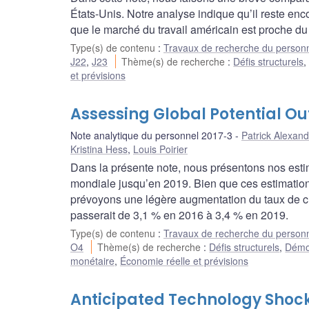
États-Unis. Notre analyse indique qu’il reste enc
que le marché du travail américain est proche du
Type(s) de contenu
:
Travaux de recherche du person
J22
,
J23
Thème(s) de recherche
:
Défis structurels
et prévisions
Assessing Global Potential O
Note analytique du personnel 2017-3
Patrick Alexand
Kristina Hess
,
Louis Poirier
Dans la présente note, nous présentons nos estim
mondiale jusqu’en 2019. Bien que ces estimation
prévoyons une légère augmentation du taux de cro
passerait de 3,1 % en 2016 à 3,4 % en 2019.
Type(s) de contenu
:
Travaux de recherche du person
O4
Thème(s) de recherche
:
Défis structurels
,
Démog
monétaire
,
Économie réelle et prévisions
Anticipated Technology Shock