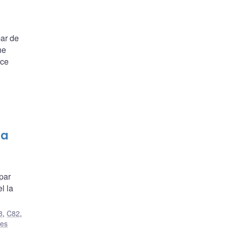
par de
he
nce
ta
par
l la
8
,
C82
,
es