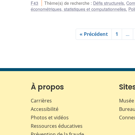
F43
Thème(s) de recherche
:
Défis structurels
,
Comm
économétriques, statistiques et computationnelles
,
Pol
« Précédent
1
…
À propos
Sites
Carrières
Musée 
Accessibilité
Bureau
Photos et vidéos
Conne
Ressources éducatives
Prévention de la fraude