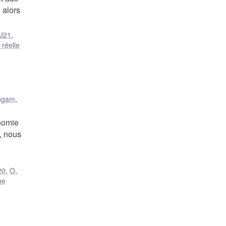
 alors
J21
,
réelle
ingam
,
onomie
, nous
20
,
O
,
ue