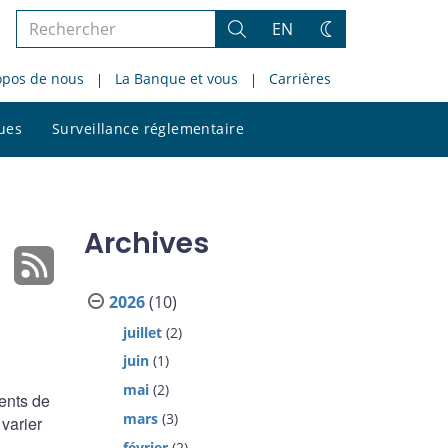
Rechercher
EN
Rechercher
Changez
dans
de
opos de nous
La Banque et vous
Carrières
le
thème
site
Rechercher
ques
Surveillance réglementaire
dans
le
site
Archives
2026
(10)
juillet
(2)
juin
(1)
mai
(2)
ents de
mars
(3)
 varier
février
(2)