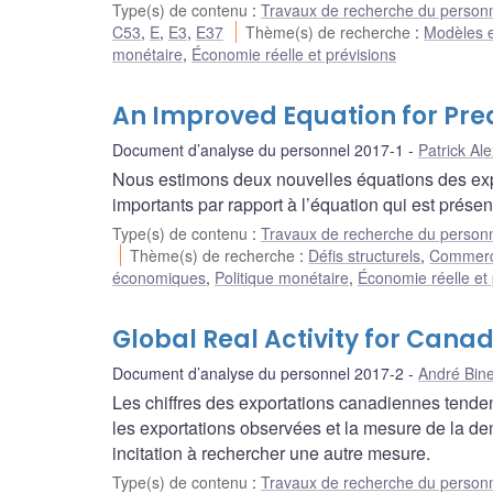
Type(s) de contenu
:
Travaux de recherche du person
C53
,
E
,
E3
,
E37
Thème(s) de recherche
:
Modèles e
monétaire
,
Économie réelle et prévisions
An Improved Equation for Pr
Document d’analyse du personnel 2017-1
Patrick Al
Nous estimons deux nouvelles équations des expo
importants par rapport à l’équation qui est prése
Type(s) de contenu
:
Travaux de recherche du person
Thème(s) de recherche
:
Défis structurels
,
Commerce 
économiques
,
Politique monétaire
,
Économie réelle et 
Global Real Activity for Cana
Document d’analyse du personnel 2017-2
André Bine
Les chiffres des exportations canadiennes tende
les exportations observées et la mesure de la d
incitation à rechercher une autre mesure.
Type(s) de contenu
:
Travaux de recherche du person