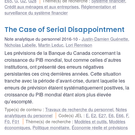
E65
,
G
,
G2
,
G28
Thème(s) de recherche
:
Système financier
,
Crédit aux ménages et aux entreprises
,
Réglementation et
surveillance du système financier
The Case of Serial Disappointment
Note analytique du personnel 2016-10
Justin-Damien Guénette
,
Nicholas Labelle
,
Martin Leduc
,
Lori Rennison
Les prévisions de la Banque du Canada concernant la
croissance du PIB mondial, tout comme celles d’autres
institutions, ont présenté des erreurs négatives
persistantes ces cinq dernières années. Cette situation
tranche avec la période d’avant-crise, durant laquelle les
erreurs de prévision étaient systématiquement positives, la
croissance du PIB mondial étant alors plus élevée
qu’escompté.
Type(s) de contenu
:
Travaux de recherche du personnel
,
Notes
analytiques du personnel
Code(s) JEL
:
E
,
E2
,
E27
,
E6
,
E66
,
F
,
F0
,
F01
Thème(s) de recherche
:
Modèles et outils
,
Modèles
économiques
,
Politique monétaire
,
Économie réelle et prévisions