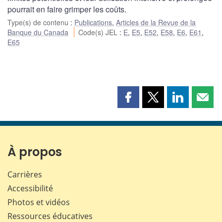
pourrait en faire grimper les coûts.
Type(s) de contenu
:
Publications
,
Articles de la Revue de la
Banque du Canada
Code(s) JEL
:
E
,
E5
,
E52
,
E58
,
E6
,
E61
,
E65
Partager
Partager
Partager
Part
cette
cette
cette
cette
page
page
page
page
sur
sur
sur
par
Facebook
X
LinkedIn
courr
À propos
Carrières
Accessibilité
Photos et vidéos
Ressources éducatives