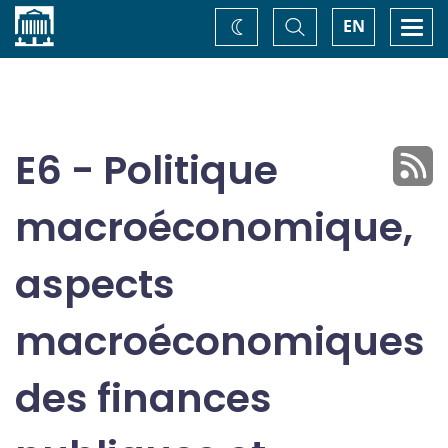
Accueil
Basculer
Togg
EN
Changez
la
navi
recherche
de
thème
E6 - Politique
macroéconomique,
aspects
macroéconomiques
des finances