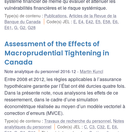
système financier de même qu’évaluer et atténuer les
vulnérabilités financières et le risque systémique.
Type(s) de contenu
:
Publications
,
Articles de la Revue de la
Banque du Canada
Code(s) JEL
:
E
,
E4
,
E42
,
E5
,
E58
,
E6
,
E61
,
G
,
G2
,
G28
Assessment of the Effects of
Macroprudential Tightening in
Canada
Note analytique du personnel 2016-12
Martin Kuncl
Entre 2008 et 2012, les règles applicables à l’assurance
hypothécaire garantie par l’État ont été durcies quatre fois.
Dans la présente note, nous analysons les effets de ce
resserrement, dans le cadre d’une simulation
économétrique réalisée au moyen d’un modèle vectoriel à
correction d’erreurs (MVCE).
Type(s) de contenu
:
Travaux de recherche du personnel
,
Notes
analytiques du personnel
Code(s) JEL
:
C
,
C3
,
C32
,
E
,
E6
,