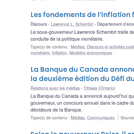
Les fondements de l’inflatio
Discours
Lawrence L. Schembri
Département d’éco
Le sous-gouverneur Lawrence Schembri traite des 
conduite de la politique monétaire.
Type(s) de contenu
:
Médias
,
Discours et activités pub
monétaire
,
Inflation
,
Modèles économiques
La Banque du Canada annonce
la deuxième édition du Défi 
Relations avec les médias
Ottawa (Ontario)
La Banque du Canada a annoncé aujourd’hui que 
gouverneur, un concours annuel dans le cadre duq
décideurs de la Banque.
Type(s) de contenu
:
Médias
,
Communiqués
Source