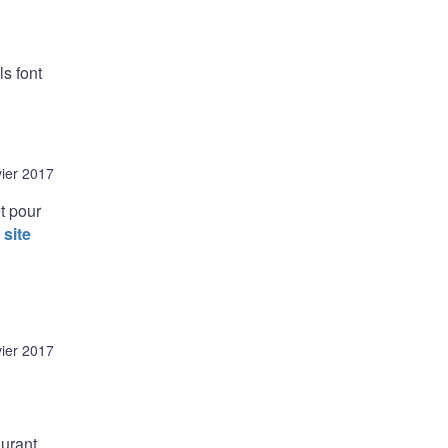
s font
vier 2017
t pour
 site
vier 2017
ourant