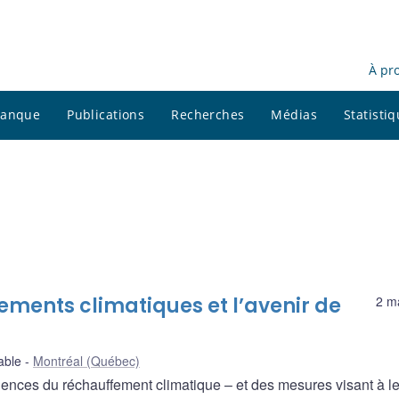
À pr
 banque
Publications
Recherches
Médias
Statisti
ements climatiques et l’avenir de
2 m
rable
Montréal (Québec)
nces du réchauffement climatique – et des mesures visant à l