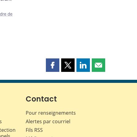
dre de
Partager
Partager
Partager
Partager
cette
cette
cette
cette
page
page
page
page
sur
sur
sur
par
Facebook
X
LinkedIn
courriel
Contact
Pour renseignements
s
Alertes par courriel
tection
Fils RSS
nnels