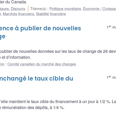
cier du Canada.
liques
,
Discours
Thème(s)
:
Politique monétaire
,
Économie / Croissa
r
,
Marchés financiers
,
Stabilité financière
er
ce à publier de nouvelles
1
ma
ge
blier de nouvelles données sur les taux de change de 26 dev
 et d’information.
(s)
:
Comité canadien du marché des changes
er
nchangé le taux cible du
1
ma
le maintient le taux cible du financement à un jour à 1/2 %. Le
de rémunération des dépôts, à 1/4 %.