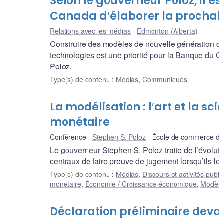
Selon le gouverneur Poloz, il e
Canada d’élaborer la procha
Relations avec les médias
Edmonton (Alberta)
Construire des modèles de nouvelle génération q
technologies est une priorité pour la Banque du 
Poloz.
Type(s) de contenu
:
Médias
,
Communiqués
La modélisation : l’art et la sc
monétaire
Conférence
Stephen S. Poloz
École de commerce de 
Le gouverneur Stephen S. Poloz traite de l’évol
centraux de faire preuve de jugement lorsqu’ils les
Type(s) de contenu
:
Médias
,
Discours et activités pub
monétaire
,
Économie / Croissance économique
,
Modèl
Déclaration préliminaire dev