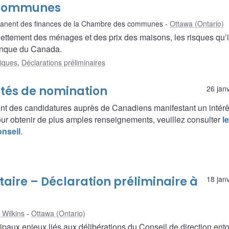
 communes
anent des finances de la Chambre des communes
Ottawa (Ontario)
ettement des ménages et des prix des maisons, les risques qu’il
 Banque du Canada.
liques
,
Déclarations préliminaires
tés de nomination
26 jan
nt des candidatures auprès de Canadiens manifestant un intérê
ur obtenir de plus amples renseignements, veuillez consulter
le
nseil
.
taire – Déclaration préliminaire à
18 jan
 Wilkins
Ottawa (Ontario)
ipaux enjeux liés aux délibérations du Conseil de direction ent