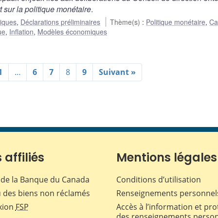
 sur la politique monétaire
.
liques
,
Déclarations préliminaires
Thème(s)
:
Politique monétaire
,
Ca
ue
,
Inflation
,
Modèles économiques
1
…
6
7
8
9
Suivant »
 affiliés
Mentions légales
de la Banque du Canada
Conditions d’utilisation
 des biens non réclamés
Renseignements personnel
xion
FSP
Accès à l’information et pro
des renseignements perso