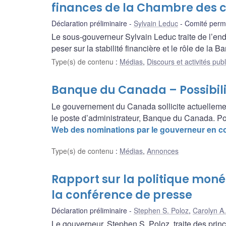
finances de la Chambre des
Déclaration préliminaire
Sylvain Leduc
Comité perm
Le sous-gouverneur Sylvain Leduc traite de l’end
peser sur la stabilité financière et le rôle de la
Type(s) de contenu
:
Médias
,
Discours et activités pub
Banque du Canada – Possibili
Le gouvernement du Canada sollicite actuelleme
le poste d’administrateur, Banque du Canada. Po
Web des nominations par le gouverneur en co
Type(s) de contenu
:
Médias
,
Annonces
Rapport sur la politique moné
la conférence de presse
Déclaration préliminaire
Stephen S. Poloz
,
Carolyn A.
Le gouverneur, Stephen S. Poloz, traite des princ