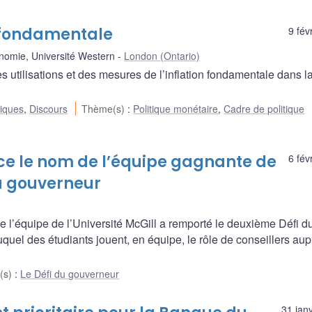
n fondamentale
9 fév
nomie, Université Western
London (Ontario)
utilisations et des mesures de l’inflation fondamentale dans l
liques
,
Discours
Thème(s)
:
Politique monétaire
,
Cadre de politique
 le nom de l’équipe gagnante de
6 fév
du gouverneur
l’équipe de l’Université McGill a remporté le deuxième Défi d
uel des étudiants jouent, en équipe, le rôle de conseillers au
(s)
:
Le Défi du gouverneur
31 jan