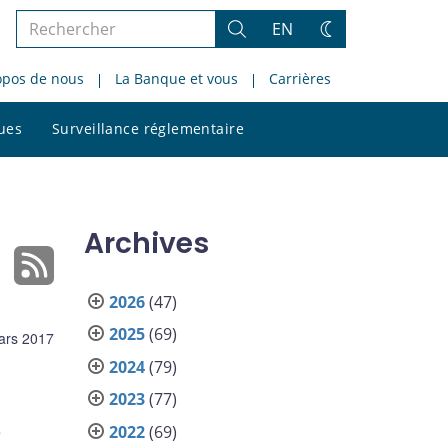
Rechercher
EN
Rechercher
Changez
dans
de
opos de nous
La Banque et vous
Carrières
le
thème
site
Rechercher
ques
Surveillance réglementaire
dans
le
site
Archives
2026
(47)
2025
(69)
ars 2017
2024
(79)
2023
(77)
e
2022
(69)