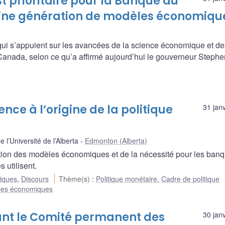
st prioritaire pour la Banque du
ine génération de modèles économiqu
ui s’appuient sur les avancées de la science économique et de
Canada, selon ce qu’a affirmé aujourd’hui le gouverneur Stephe
ience à l’origine de la politique
31 jan
l’Université de l’Alberta
Edmonton (Alberta)
ution des modèles économiques et de la nécessité pour les banq
 utilisent.
liques
,
Discours
Thème(s)
:
Politique monétaire
,
Cadre de politique
es économiques
ant le Comité permanent des
30 jan