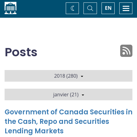
Accueil
Basculer
Togg
EN
Changez
la
navi
recherche
de
thème
Posts
2018 (280)
janvier (21)
Government of Canada Securities in
the Cash, Repo and Securities
Lending Markets