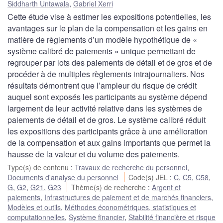
Siddharth Untawala
,
Gabriel Xerri
Cette étude vise à estimer les expositions potentielles, les
avantages sur le plan de la compensation et les gains en
matière de règlements d’un modèle hypothétique de «
système calibré de paiements » unique permettant de
regrouper par lots des paiements de détail et de gros et de
procéder à de multiples règlements intrajournaliers. Nos
résultats démontrent que l’ampleur du risque de crédit
auquel sont exposés les participants au système dépend
largement de leur activité relative dans les systèmes de
paiements de détail et de gros. Le système calibré réduit
les expositions des participants grâce à une amélioration
de la compensation et aux gains importants que permet la
hausse de la valeur et du volume des paiements.
Type(s) de contenu
:
Travaux de recherche du personnel
,
Documents d'analyse du personnel
Code(s) JEL
:
C
,
C5
,
C58
,
G
,
G2
,
G21
,
G23
Thème(s) de recherche
:
Argent et
paiements
,
Infrastructures de paiement et de marchés financiers
,
Modèles et outils
,
Méthodes économétriques, statistiques et
computationnelles
,
Système financier
,
Stabilité financière et risque