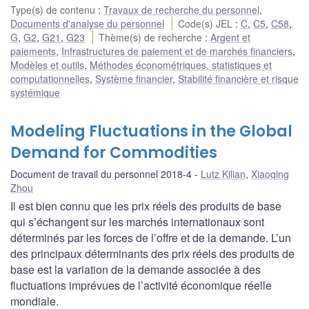
Type(s) de contenu
:
Travaux de recherche du personnel
,
Documents d'analyse du personnel
Code(s) JEL
:
C
,
C5
,
C58
,
G
,
G2
,
G21
,
G23
Thème(s) de recherche
:
Argent et
paiements
,
Infrastructures de paiement et de marchés financiers
,
Modèles et outils
,
Méthodes économétriques, statistiques et
computationnelles
,
Système financier
,
Stabilité financière et risque
systémique
Modeling Fluctuations in the Global
Demand for Commodities
Document de travail du personnel 2018-4
Lutz Kilian
,
Xiaoqing
Zhou
Il est bien connu que les prix réels des produits de base
qui s’échangent sur les marchés internationaux sont
déterminés par les forces de l’offre et de la demande. L’un
des principaux déterminants des prix réels des produits de
base est la variation de la demande associée à des
fluctuations imprévues de l’activité économique réelle
mondiale.