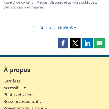
Type(s) de contenu
:
Médias
,
Discours et activités publiques
,
Déclarations préliminaires
1
2
3
Suivant »
Partager
Partager
Partager
Part
cette
cette
cette
cette
page
page
page
page
sur
sur
sur
par
Facebook
X
LinkedIn
courr
À propos
Carrières
Accessibilité
Photos et vidéos
Ressources éducatives
Prévention de la fraude