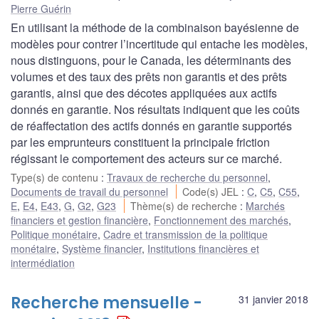
Pierre Guérin
En utilisant la méthode de la combinaison bayésienne de
modèles pour contrer l’incertitude qui entache les modèles,
nous distinguons, pour le Canada, les déterminants des
volumes et des taux des prêts non garantis et des prêts
garantis, ainsi que des décotes appliquées aux actifs
donnés en garantie. Nos résultats indiquent que les coûts
de réaffectation des actifs donnés en garantie supportés
par les emprunteurs constituent la principale friction
régissant le comportement des acteurs sur ce marché.
Type(s) de contenu
:
Travaux de recherche du personnel
,
Documents de travail du personnel
Code(s) JEL
:
C
,
C5
,
C55
,
E
,
E4
,
E43
,
G
,
G2
,
G23
Thème(s) de recherche
:
Marchés
financiers et gestion financière
,
Fonctionnement des marchés
,
Politique monétaire
,
Cadre et transmission de la politique
monétaire
,
Système financier
,
Institutions financières et
intermédiation
Recherche mensuelle -
31 janvier 2018