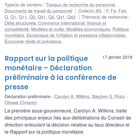
Type(s) de contenu
:
Travaux de recherche du personnel
,
Documents de travail du personnel
Code(s) JEL
:
F
,
F4
,
F44
,
Q
,
Q1
,
Q11
,
Q3
,
Q31
,
Q4
,
Q41
,
Q43
Thème(s) de recherche
:
Défis structurels
,
Commerce international, finance et
compétitivité
,
Modèles et outils
,
Modèles économiques
,
Politique
monétaire
,
Dynamique de l’inflation et pressions inflationnistes
,
Économie réelle et prévisions
Rapport sur la politique
17 janvier 2018
monétaire – Déclaration
préliminaire à la conférence de
presse
Déclaration préliminaire
Carolyn A. Wilkins
,
Stephen S. Poloz
Ottawa (Ontario)
La première sous-gouverneure, Carolyn A. Wilkins, traite
des principaux enjeux liés aux délibérations du Conseil de
direction entourant la décision relative au taux directeur et
le
Rapport sur la politique monétaire
.