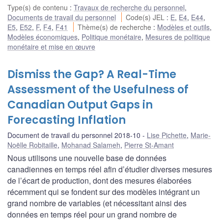
Type(s) de contenu
:
Travaux de recherche du personnel
,
Documents de travail du personnel
Code(s) JEL
:
E
,
E4
,
E44
,
E5
,
E52
,
F
,
F4
,
F41
Thème(s) de recherche
:
Modèles et outils
,
Modèles économiques
,
Politique monétaire
,
Mesures de politique
monétaire et mise en œuvre
Dismiss the Gap? A Real-Time
Assessment of the Usefulness of
Canadian Output Gaps in
Forecasting Inflation
Document de travail du personnel 2018-10
Lise Pichette
,
Marie-
Noëlle Robitaille
,
Mohanad Salameh
,
Pierre St-Amant
Nous utilisons une nouvelle base de données
canadiennes en temps réel afin d’étudier diverses mesures
de l’écart de production, dont des mesures élaborées
récemment qui se fondent sur des modèles intégrant un
grand nombre de variables (et nécessitant ainsi des
données en temps réel pour un grand nombre de