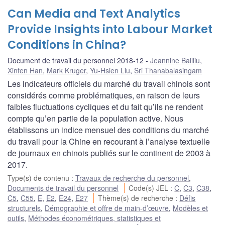
Can Media and Text Analytics
Provide Insights into Labour Market
Conditions in China?
Document de travail du personnel 2018-12
Jeannine Bailliu
,
Xinfen Han
,
Mark Kruger
,
Yu-Hsien Liu
,
Sri Thanabalasingam
Les indicateurs officiels du marché du travail chinois sont
considérés comme problématiques, en raison de leurs
faibles fluctuations cycliques et du fait qu’ils ne rendent
compte qu’en partie de la population active. Nous
établissons un indice mensuel des conditions du marché
du travail pour la Chine en recourant à l’analyse textuelle
de journaux en chinois publiés sur le continent de 2003 à
2017.
Type(s) de contenu
:
Travaux de recherche du personnel
,
Documents de travail du personnel
Code(s) JEL
:
C
,
C3
,
C38
,
C5
,
C55
,
E
,
E2
,
E24
,
E27
Thème(s) de recherche
:
Défis
structurels
,
Démographie et offre de main-d’œuvre
,
Modèles et
outils
,
Méthodes économétriques, statistiques et