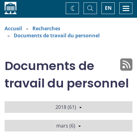
Accueil
Basculer
Togg
EN
Changez
la
navi
recherche
de
thème
Accueil
Recherches
Documents de travail du personnel
Documents de
travail du personnel
2018 (61)
mars (6)