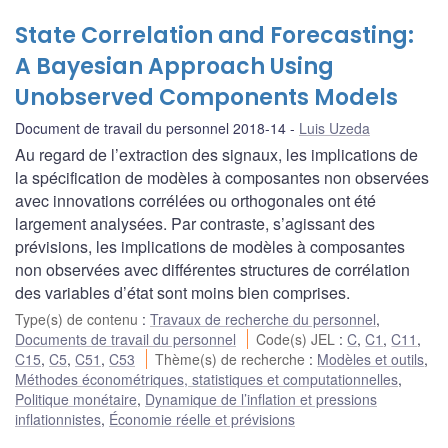
State Correlation and Forecasting:
A Bayesian Approach Using
Unobserved Components Models
Document de travail du personnel 2018-14
Luis Uzeda
Au regard de l’extraction des signaux, les implications de
la spécification de modèles à composantes non observées
avec innovations corrélées ou orthogonales ont été
largement analysées. Par contraste, s’agissant des
prévisions, les implications de modèles à composantes
non observées avec différentes structures de corrélation
des variables d’état sont moins bien comprises.
Type(s) de contenu
:
Travaux de recherche du personnel
,
Documents de travail du personnel
Code(s) JEL
:
C
,
C1
,
C11
,
C15
,
C5
,
C51
,
C53
Thème(s) de recherche
:
Modèles et outils
,
Méthodes économétriques, statistiques et computationnelles
,
Politique monétaire
,
Dynamique de l’inflation et pressions
inflationnistes
,
Économie réelle et prévisions