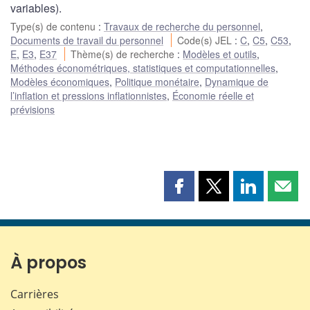
variables).
Type(s) de contenu
:
Travaux de recherche du personnel
,
Documents de travail du personnel
Code(s) JEL
:
C
,
C5
,
C53
,
E
,
E3
,
E37
Thème(s) de recherche
:
Modèles et outils
,
Méthodes économétriques, statistiques et computationnelles
,
Modèles économiques
,
Politique monétaire
,
Dynamique de
l’inflation et pressions inflationnistes
,
Économie réelle et
prévisions
Partager
Partager
Partager
Part
cette
cette
cette
cette
page
page
page
page
sur
sur
sur
par
Facebook
X
LinkedIn
courr
À propos
Carrières