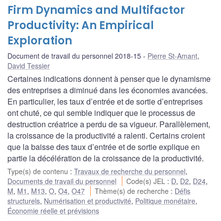
Firm Dynamics and Multifactor
Productivity: An Empirical
Exploration
Document de travail du personnel 2018-15
Pierre St-Amant
,
David Tessier
Certaines indications donnent à penser que le dynamisme
des entreprises a diminué dans les économies avancées.
En particulier, les taux d’entrée et de sortie d’entreprises
ont chuté, ce qui semble indiquer que le processus de
destruction créatrice a perdu de sa vigueur. Parallèlement,
la croissance de la productivité a ralenti. Certains croient
que la baisse des taux d’entrée et de sortie explique en
partie la décélération de la croissance de la productivité.
Type(s) de contenu
:
Travaux de recherche du personnel
,
Documents de travail du personnel
Code(s) JEL
:
D
,
D2
,
D24
,
M
,
M1
,
M13
,
O
,
O4
,
O47
Thème(s) de recherche
:
Défis
structurels
,
Numérisation et productivité
,
Politique monétaire
,
Économie réelle et prévisions