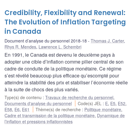
Credibility, Flexibility and Renewal:
The Evolution of Inflation Targeting
in Canada
Document d’analyse du personnel 2018-18
Thomas J. Carter
,
Rhys R. Mendes
,
Lawrence L. Schembri
En 1991, le Canada est devenu le deuxième pays à
adopter une cible d’inflation comme pilier central de son
cadre de conduite de la politique monétaire. Ce régime
s’est révélé beaucoup plus efficace qu’escompté pour
atteindre la stabilité des prix et stabiliser l’économie réelle
à la suite de chocs des plus variés.
Type(s) de contenu
:
Travaux de recherche du personnel
,
Documents d'analyse du personnel
Code(s) JEL
:
E
,
E5
,
E52
,
E58
,
E6
,
E61
Thème(s) de recherche
:
Politique monétaire
,
Cadre et transmission de la politique monétaire
,
Dynamique de
l’inflation et pressions inflationnistes