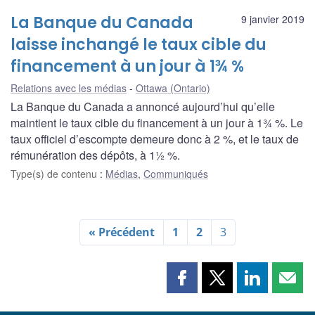
La Banque du Canada
9 janvier 2019
laisse inchangé le taux cible du
financement à un jour à 1¾ %
Relations avec les médias
Ottawa (Ontario)
La Banque du Canada a annoncé aujourd’hui qu’elle
maintient le taux cible du financement à un jour à 1¾ %. Le
taux officiel d’escompte demeure donc à 2 %, et le taux de
rémunération des dépôts, à 1½ %.
Type(s) de contenu
:
Médias
,
Communiqués
« Précédent
1
2
3
Partager
Partager
Partager
Part
cette
cette
cette
cette