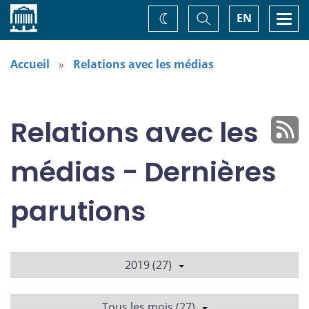
Accueil
Basculer
Togg
EN
Changez
la
navi
recherche
de
thème
Accueil
Relations avec les médias
Relations avec les
médias - Dernières
parutions
2019 (27)
Tous les mois (27)