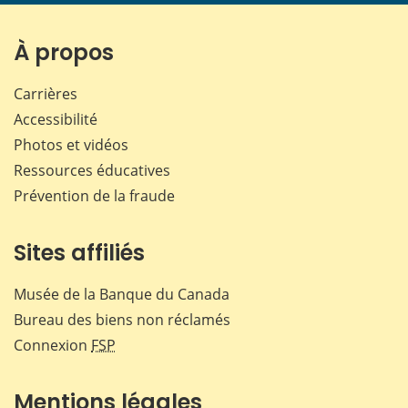
page
page
page
page
sur
sur
sur
par
Facebook
X
LinkedIn
courr
À propos
Carrières
Accessibilité
Photos et vidéos
Ressources éducatives
Prévention de la fraude
Sites affiliés
Musée de la Banque du Canada
Bureau des biens non réclamés
Connexion
FSP
Mentions légales