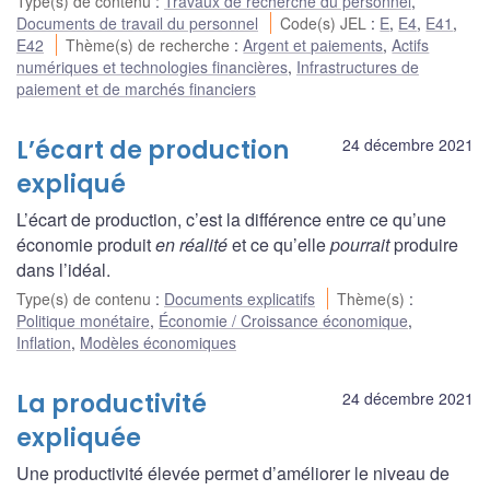
Type(s) de contenu
:
Travaux de recherche du personnel
,
Documents de travail du personnel
Code(s) JEL
:
E
,
E4
,
E41
,
E42
Thème(s) de recherche
:
Argent et paiements
,
Actifs
numériques et technologies financières
,
Infrastructures de
paiement et de marchés financiers
L’écart de production
24 décembre 2021
expliqué
L’écart de production, c’est la différence entre ce qu’une
économie produit
en réalité
et ce qu’elle
pourrait
produire
dans l’idéal.
Type(s) de contenu
:
Documents explicatifs
Thème(s)
:
Politique monétaire
,
Économie / Croissance économique
,
Inflation
,
Modèles économiques
La productivité
24 décembre 2021
expliquée
Une productivité élevée permet d’améliorer le niveau de