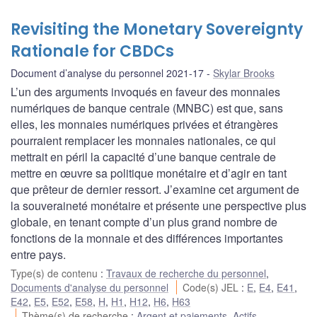
Revisiting the Monetary Sovereignty
Rationale for CBDCs
Document d’analyse du personnel 2021-17
Skylar Brooks
L’un des arguments invoqués en faveur des monnaies
numériques de banque centrale (MNBC) est que, sans
elles, les monnaies numériques privées et étrangères
pourraient remplacer les monnaies nationales, ce qui
mettrait en péril la capacité d’une banque centrale de
mettre en œuvre sa politique monétaire et d’agir en tant
que prêteur de dernier ressort. J’examine cet argument de
la souveraineté monétaire et présente une perspective plus
globale, en tenant compte d’un plus grand nombre de
fonctions de la monnaie et des différences importantes
entre pays.
Type(s) de contenu
:
Travaux de recherche du personnel
,
Documents d'analyse du personnel
Code(s) JEL
:
E
,
E4
,
E41
,
E42
,
E5
,
E52
,
E58
,
H
,
H1
,
H12
,
H6
,
H63
Thème(s) de recherche
:
Argent et paiements
,
Actifs