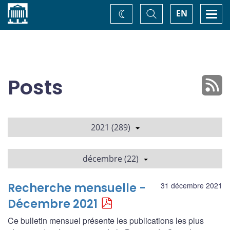
Accueil
Basculer
Togg
EN
Changez
la
navi
recherche
de
thème
Posts
2021 (289)
décembre (22)
Recherche mensuelle -
31 décembre 2021
Décembre 2021
Ce bulletin mensuel présente les publications les plus