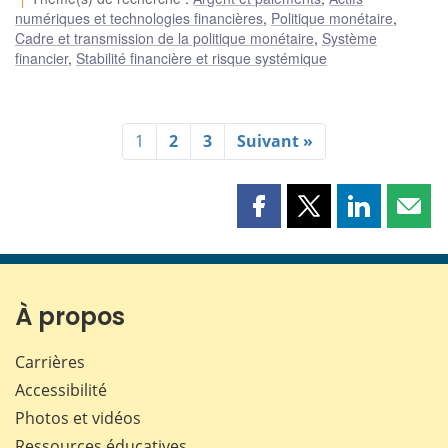
numériques et technologies financières
,
Politique monétaire
,
Cadre et transmission de la politique monétaire
,
Système
financier
,
Stabilité financière et risque systémique
1
2
3
Suivant »
Partager
Partager
Partager
Part
cette
cette
cette
cette
page
page
page
page
sur
sur
sur
par
Facebook
X
LinkedIn
courr
À propos
Carrières
Accessibilité
Photos et vidéos
Ressources éducatives