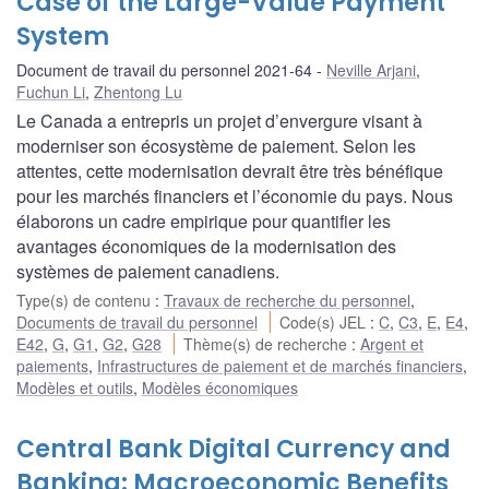
Case of the Large-Value Payment
System
Document de travail du personnel 2021-64
Neville Arjani
,
Fuchun Li
,
Zhentong Lu
Le Canada a entrepris un projet d’envergure visant à
moderniser son écosystème de paiement. Selon les
attentes, cette modernisation devrait être très bénéfique
pour les marchés financiers et l’économie du pays. Nous
élaborons un cadre empirique pour quantifier les
avantages économiques de la modernisation des
systèmes de paiement canadiens.
Type(s) de contenu
:
Travaux de recherche du personnel
,
Documents de travail du personnel
Code(s) JEL
:
C
,
C3
,
E
,
E4
,
E42
,
G
,
G1
,
G2
,
G28
Thème(s) de recherche
:
Argent et
paiements
,
Infrastructures de paiement et de marchés financiers
,
Modèles et outils
,
Modèles économiques
Central Bank Digital Currency and
Banking: Macroeconomic Benefits