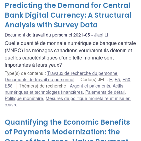
Predicting the Demand for Central
Bank Digital Currency: A Structural
Analysis with Survey Data
Document de travail du personnel 2021-65
Jiaqi Li
Quelle quantité de monnaie numérique de banque centrale
(MNBC) les ménages canadiens voudraient-ils détenir, et
quelles caractéristiques d’une telle monnaie sont
importantes à leurs yeux?
Type(s) de contenu
:
Travaux de recherche du personnel
,
Documents de travail du personnel
Code(s) JEL
:
E
,
E5
,
E50
,
E58
Thème(s) de recherche
:
Argent et paiements
,
Actifs
numériques et technologies financières
,
Paiements de détail
,
Politique monétaire
,
Mesures de politique monétaire et mise en
œuvre
Quantifying the Economic Benefits
of Payments Modernization: the