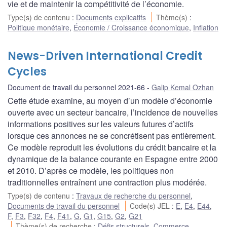
vie et de maintenir la compétitivité de l’économie.
Type(s) de contenu
:
Documents explicatifs
Thème(s)
:
Politique monétaire
,
Économie / Croissance économique
,
Inflation
News-Driven International Credit
Cycles
Document de travail du personnel 2021-66
Galip Kemal Ozhan
Cette étude examine, au moyen d’un modèle d’économie
ouverte avec un secteur bancaire, l’incidence de nouvelles
informations positives sur les valeurs futures d’actifs
lorsque ces annonces ne se concrétisent pas entièrement.
Ce modèle reproduit les évolutions du crédit bancaire et la
dynamique de la balance courante en Espagne entre 2000
et 2010. D’après ce modèle, les politiques non
traditionnelles entraînent une contraction plus modérée.
Type(s) de contenu
:
Travaux de recherche du personnel
,
Documents de travail du personnel
Code(s) JEL
:
E
,
E4
,
E44
,
F
,
F3
,
F32
,
F4
,
F41
,
G
,
G1
,
G15
,
G2
,
G21
Thème(s) de recherche
:
Défis structurels
,
Commerce