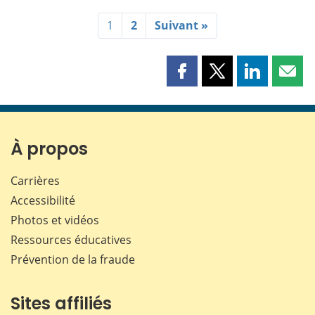
1
2
Suivant »
Partager
Partager
Partager
Part
cette
cette
cette
cette
page
page
page
page
sur
sur
sur
par
Facebook
X
LinkedIn
courr
À propos
Carrières
Accessibilité
Photos et vidéos
Ressources éducatives
Prévention de la fraude
Sites affiliés