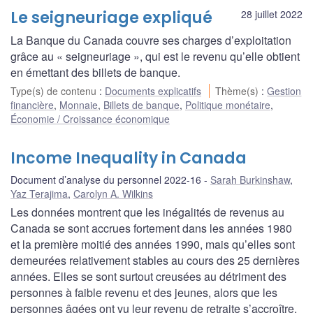
Le seigneuriage expliqué
28 juillet 2022
La Banque du Canada couvre ses charges d’exploitation
grâce au « seigneuriage », qui est le revenu qu’elle obtient
en émettant des billets de banque.
Type(s) de contenu
:
Documents explicatifs
Thème(s)
:
Gestion
financière
,
Monnaie
,
Billets de banque
,
Politique monétaire
,
Économie / Croissance économique
Income Inequality in Canada
Document d’analyse du personnel 2022-16
Sarah Burkinshaw
,
Yaz Terajima
,
Carolyn A. Wilkins
Les données montrent que les inégalités de revenus au
Canada se sont accrues fortement dans les années 1980
et la première moitié des années 1990, mais qu’elles sont
demeurées relativement stables au cours des 25 dernières
années. Elles se sont surtout creusées au détriment des
personnes à faible revenu et des jeunes, alors que les
personnes âgées ont vu leur revenu de retraite s’accroître.