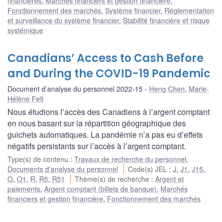
financières
,
Marchés financiers et gestion financière
,
Fonctionnement des marchés
,
Système financier
,
Réglementation
et surveillance du système financier
,
Stabilité financière et risque
systémique
Canadians’ Access to Cash Before
and During the COVID-19 Pandemic
Document d’analyse du personnel 2022-15
Heng Chen
,
Marie-
Hélène Felt
Nous étudions l’accès des Canadiens à l’argent comptant
en nous basant sur la répartition géographique des
guichets automatiques. La pandémie n’a pas eu d’effets
négatifs persistants sur l’accès à l’argent comptant.
Type(s) de contenu
:
Travaux de recherche du personnel
,
Documents d'analyse du personnel
Code(s) JEL
:
J
,
J1
,
J15
,
O
,
O1
,
R
,
R5
,
R51
Thème(s) de recherche
:
Argent et
paiements
,
Argent comptant (billets de banque)
,
Marchés
financiers et gestion financière
,
Fonctionnement des marchés