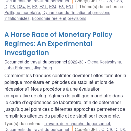
Documents de travail du personnel
Code(s) JEL
:
C
,
C8
,
C83
,
D
,
D8
,
D84
,
E
,
E2
,
E21
,
E24
,
E3
,
E31
Thème(s) de recherche
:
Politique monétaire
,
Dynamique de l’inflation et pressions
inflationnistes
,
Économie réelle et prévisions
A Horse Race of Monetary Policy
Regimes: An Experimental
Investigation
Document de travail du personnel 2022-33
Olena Kostyshyna
,
Luba Petersen
,
Jing Yang
Comment les banques centrales devraient-elles formuler la
politique monétaire en périodes de stabilité et lors de
récessions? Nous procédons à une évaluation
comparative de cinq régimes de politique monétaire dans
le cadre d’expériences de laboratoire, afin de déterminer
jusqu’à quel point ces différentes approches permettent de
remplir les attentes du public et de stabiliser l’économie.
Type(s) de contenu
:
Travaux de recherche du personnel
,
Documents de travail du personnel
Code(s) JEL
:
C
,
C9
,
D
,
D8
,