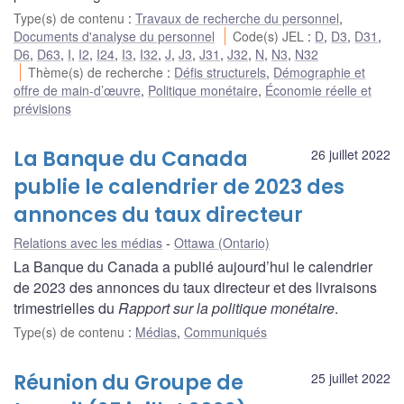
Type(s) de contenu
:
Travaux de recherche du personnel
,
Documents d'analyse du personnel
Code(s) JEL
:
D
,
D3
,
D31
,
D6
,
D63
,
I
,
I2
,
I24
,
I3
,
I32
,
J
,
J3
,
J31
,
J32
,
N
,
N3
,
N32
Thème(s) de recherche
:
Défis structurels
,
Démographie et
offre de main-d’œuvre
,
Politique monétaire
,
Économie réelle et
prévisions
La Banque du Canada
26 juillet 2022
publie le calendrier de 2023 des
annonces du taux directeur
Relations avec les médias
Ottawa (Ontario)
La Banque du Canada a publié aujourd’hui le calendrier
de 2023 des annonces du taux directeur et des livraisons
trimestrielles du
Rapport sur la politique monétaire
.
Type(s) de contenu
:
Médias
,
Communiqués
Réunion du Groupe de
25 juillet 2022