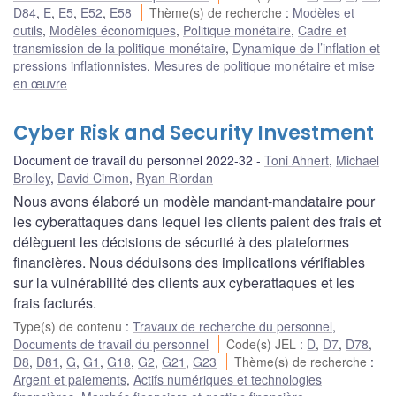
D84
,
E
,
E5
,
E52
,
E58
Thème(s) de recherche
:
Modèles et
outils
,
Modèles économiques
,
Politique monétaire
,
Cadre et
transmission de la politique monétaire
,
Dynamique de l’inflation et
pressions inflationnistes
,
Mesures de politique monétaire et mise
en œuvre
Cyber Risk and Security Investment
Document de travail du personnel 2022-32
Toni Ahnert
,
Michael
Brolley
,
David Cimon
,
Ryan Riordan
Nous avons élaboré un modèle mandant-mandataire pour
les cyberattaques dans lequel les clients paient des frais et
délèguent les décisions de sécurité à des plateformes
financières. Nous déduisons des implications vérifiables
sur la vulnérabilité des clients aux cyberattaques et les
frais facturés.
Type(s) de contenu
:
Travaux de recherche du personnel
,
Documents de travail du personnel
Code(s) JEL
:
D
,
D7
,
D78
,
D8
,
D81
,
G
,
G1
,
G18
,
G2
,
G21
,
G23
Thème(s) de recherche
:
Argent et paiements
,
Actifs numériques et technologies