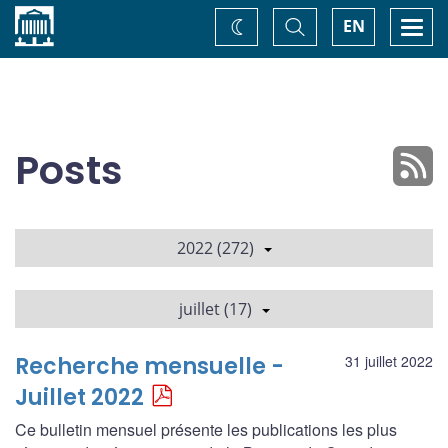
Accueil
Basculer
Togg
EN
Changez
la
navi
recherche
de
thème
Posts
2022 (272)
juillet (17)
Recherche mensuelle -
31 juillet 2022
Juillet 2022
Ce bulletin mensuel présente les publications les plus