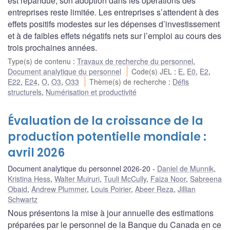
est répandue, son adoption dans les opérations des
entreprises reste limitée. Les entreprises s’attendent à des
effets positifs modestes sur les dépenses d’investissement
et à de faibles effets négatifs nets sur l’emploi au cours des
trois prochaines années.
Type(s) de contenu
:
Travaux de recherche du personnel
,
Document analytique du personnel
Code(s) JEL
:
E
,
E0
,
E2
,
E22
,
E24
,
O
,
O3
,
O33
Thème(s) de recherche
:
Défis
structurels
,
Numérisation et productivité
Évaluation de la croissance de la
production potentielle mondiale :
avril 2026
Document analytique du personnel 2026-20
Daniel de Munnik
,
Kristina Hess
,
Walter Muiruri
,
Tuuli McCully
,
Faiza Noor
,
Sabreena
Obaid
,
Andrew Plummer
,
Louis Poirier
,
Abeer Reza
,
Jillian
Schwartz
Nous présentons la mise à jour annuelle des estimations
préparées par le personnel de la Banque du Canada en ce