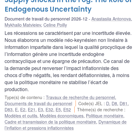
Endogenous Uncertainty
Document de travail du personnel 2026-12
Anastasiia Antonova
,
Mykhailo Matvieiev
,
Celine Poilly
Les récessions se caractérisent par une incertitude élevée.
Nous élaborons un modèle néo-keynésien non linéaire à
information imparfaite dans lequel la qualité procyclique de
l’information génère une incertitude endogène
contracyclique et une épargne de précaution. Ce canal de
la demande peut renverser l’impact inflationniste des
chocs d’offre négatifs, les rendant déflationnistes, à moins
que la politique monétaire ne stabilise l’écart de
production.
Type(s) de contenu
:
Travaux de recherche du personnel
,
Documents de travail du personnel
Code(s) JEL
:
D
,
D8
,
D81
,
D83
,
E
,
E2
,
E21
,
E3
,
E32
,
E5
,
E52
Thème(s) de recherche
:
Modèles et outils
,
Modèles économiques
,
Politique monétaire
,
Cadre et transmission de la politique monétaire
,
Dynamique de
l’inflation et pressions inflationnistes