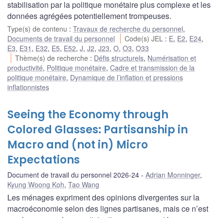
stabilisation par la politique monétaire plus complexe et les
données agrégées potentiellement trompeuses.
Type(s) de contenu
:
Travaux de recherche du personnel
,
Documents de travail du personnel
Code(s) JEL
:
E
,
E2
,
E24
,
E3
,
E31
,
E32
,
E5
,
E52
,
J
,
J2
,
J23
,
O
,
O3
,
O33
Thème(s) de recherche
:
Défis structurels
,
Numérisation et
productivité
,
Politique monétaire
,
Cadre et transmission de la
politique monétaire
,
Dynamique de l’inflation et pressions
inflationnistes
Seeing the Economy through
Colored Glasses: Partisanship in
Macro and (not in) Micro
Expectations
Document de travail du personnel 2026-24
Adrian Monninger
,
Kyung Woong Koh
,
Tao Wang
Les ménages expriment des opinions divergentes sur la
macroéconomie selon des lignes partisanes, mais ce n’est