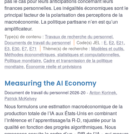
pas le cas pour leurs anticipations concernant leurs
finances personnelles. Les inégalités économiques sont le
principal facteur de la polarisation des perceptions de la
macroéconomie. La politique partisane n’en est qu’un
amplificateur.
Type(s) de contenu
:
Travaux de recherche du personnel
,
Documents de travail du personnel
Code(s) JEL
:
E
,
E2
,
E21
,
E3
,
E30
,
E7
,
E71
Thème(s) de recherche
:
Modèles et outils
,
Méthodes économétriques, statistiques et computationnelles
,
Politique monétaire
,
Cadre et transmission de la politique
monétaire
,
Économie réelle et prévisions
Measuring the AI Economy
Document de travail du personnel 2026-20
Anton Korinek
,
Patrick McKelvey
Nous formulons une estimation macroéconomique de la
production totale de l’IA aux États-Unis en combinant
l’inférence et l’apprentissage/la R-D, rajustée pour la
qualité en fonction des progrès algorithmiques. Nous
proposons ensuite le cadre d’un « PIB de l’IA » qui mesure