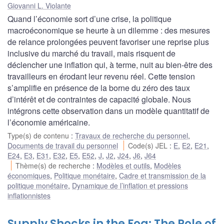
Giovanni L. Violante
Quand l’économie sort d’une crise, la politique
macroéconomique se heurte à un dilemme : des mesures
de relance prolongées peuvent favoriser une reprise plus
inclusive du marché du travail, mais risquent de
déclencher une inflation qui, à terme, nuit au bien-être des
travailleurs en érodant leur revenu réel. Cette tension
s’amplifie en présence de la borne du zéro des taux
d’intérêt et de contraintes de capacité globale. Nous
intégrons cette observation dans un modèle quantitatif de
l’économie américaine.
Type(s) de contenu
:
Travaux de recherche du personnel
,
Documents de travail du personnel
Code(s) JEL
:
E
,
E2
,
E21
,
E24
,
E3
,
E31
,
E32
,
E5
,
E52
,
J
,
J2
,
J24
,
J6
,
J64
Thème(s) de recherche
:
Modèles et outils
,
Modèles
économiques
,
Politique monétaire
,
Cadre et transmission de la
politique monétaire
,
Dynamique de l’inflation et pressions
inflationnistes
Supply Shocks in the Fog: The Role of