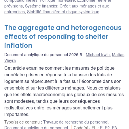
prévisions
,
Système financier
,
Crédit aux ménages et aux
entreprises
,
Stabilité financière et risque systémique
The aggregate and heterogeneous
effects of responding to shelter
inflation
Document analytique du personnel 2026-5
Michael Irwin
,
Matías
Vieyra
Cet article examine comment les mesures de politique
monétaire prises en réponse à la hausse des frais de
logement se répercutent à la fois sur l’économie dans son
ensemble et sur les différents ménages. Nous constatons
que les effets macroéconomiques globaux de ces mesures
sont modestes, tandis que leurs conséquences
redistributives entre les ménages sont nettement plus
importantes.
Type(s) de contenu
:
Travaux de recherche du personnel
,
Document analytique du personnel
Code(s) JEL
:
E
,
E2
,
E3
,