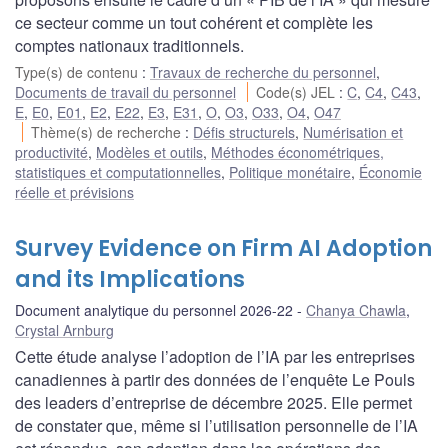
ce secteur comme un tout cohérent et complète les
comptes nationaux traditionnels.
Type(s) de contenu
:
Travaux de recherche du personnel
,
Documents de travail du personnel
Code(s) JEL
:
C
,
C4
,
C43
,
E
,
E0
,
E01
,
E2
,
E22
,
E3
,
E31
,
O
,
O3
,
O33
,
O4
,
O47
Thème(s) de recherche
:
Défis structurels
,
Numérisation et
productivité
,
Modèles et outils
,
Méthodes économétriques,
statistiques et computationnelles
,
Politique monétaire
,
Économie
réelle et prévisions
Survey Evidence on Firm AI Adoption
and its Implications
Document analytique du personnel 2026-22
Chanya Chawla
,
Crystal Arnburg
Cette étude analyse l’adoption de l’IA par les entreprises
canadiennes à partir des données de l’enquête Le Pouls
des leaders d’entreprise de décembre 2025. Elle permet
de constater que, même si l’utilisation personnelle de l’IA