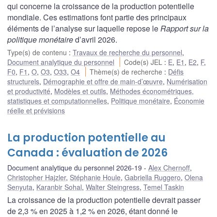
qui concerne la croissance de la production potentielle
mondiale. Ces estimations font partie des principaux
éléments de l’analyse sur laquelle repose le
Rapport sur la
politique monétaire
d’avril 2026.
Type(s) de contenu
:
Travaux de recherche du personnel
,
Document analytique du personnel
Code(s) JEL
:
E
,
E1
,
E2
,
F
,
F0
,
F1
,
O
,
O3
,
O33
,
O4
Thème(s) de recherche
:
Défis
structurels
,
Démographie et offre de main-d’œuvre
,
Numérisation
et productivité
,
Modèles et outils
,
Méthodes économétriques,
statistiques et computationnelles
,
Politique monétaire
,
Économie
réelle et prévisions
La production potentielle au
Canada : évaluation de 2026
Document analytique du personnel 2026-19
Alex Chernoff
,
Christopher Hajzler
,
Stéphanie Houle
,
Gabriella Ruggero
,
Olena
Senyuta
,
Karanbir Sohal
,
Walter Steingress
,
Temel Taskin
La croissance de la production potentielle devrait passer
de 2,3 % en 2025 à 1,2 % en 2026, étant donné le