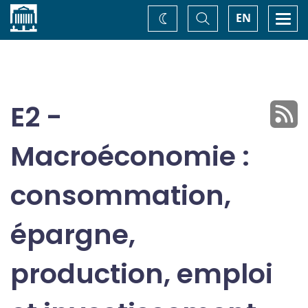
Accueil
Basculer
Togg
EN
Changez
la
navi
recherche
de
thème
E2 -
Macroéconomie :
consommation,
épargne,
production, emploi