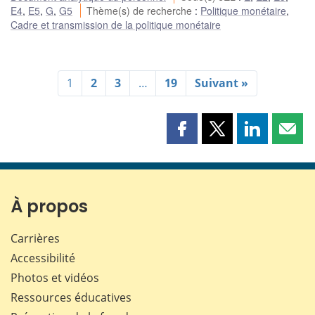
E4
,
E5
,
G
,
G5
Thème(s) de recherche
:
Politique monétaire
,
Cadre et transmission de la politique monétaire
1
2
3
…
19
Suivant »
Partager
Partager
Partager
Part
cette
cette
cette
cette
page
page
page
page
sur
sur
sur
par
Facebook
X
LinkedIn
courr
À propos
Carrières
Accessibilité
Photos et vidéos
Ressources éducatives