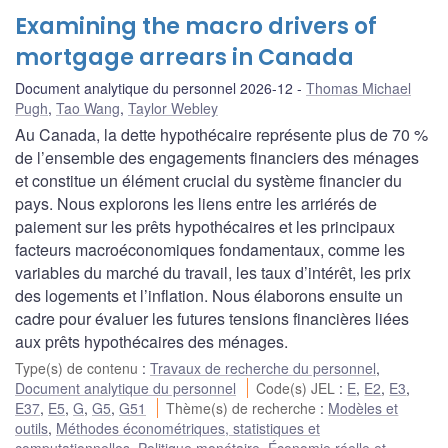
Examining the macro drivers of
mortgage arrears in Canada
Document analytique du personnel 2026-12
Thomas Michael
Pugh
,
Tao Wang
,
Taylor Webley
Au Canada, la dette hypothécaire représente plus de 70 %
de l’ensemble des engagements financiers des ménages
et constitue un élément crucial du système financier du
pays. Nous explorons les liens entre les arriérés de
paiement sur les prêts hypothécaires et les principaux
facteurs macroéconomiques fondamentaux, comme les
variables du marché du travail, les taux d’intérêt, les prix
des logements et l’inflation. Nous élaborons ensuite un
cadre pour évaluer les futures tensions financières liées
aux prêts hypothécaires des ménages.
Type(s) de contenu
:
Travaux de recherche du personnel
,
Document analytique du personnel
Code(s) JEL
:
E
,
E2
,
E3
,
E37
,
E5
,
G
,
G5
,
G51
Thème(s) de recherche
:
Modèles et
outils
,
Méthodes économétriques, statistiques et
computationnelles
,
Politique monétaire
,
Économie réelle et