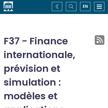
Accueil
Basculer
Togg
EN
Changez
la
navi
recherche
de
thème
F37 - Finance
internationale,
prévision et
simulation :
modèles et