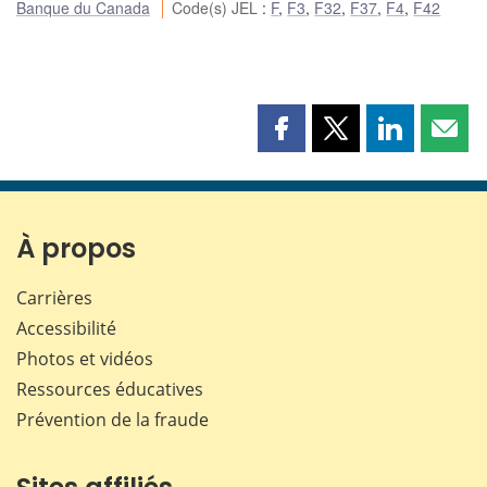
Banque du Canada
Code(s) JEL
:
F
,
F3
,
F32
,
F37
,
F4
,
F42
Partager
Partager
Partager
Part
cette
cette
cette
cette
page
page
page
page
sur
sur
sur
par
Facebook
X
LinkedIn
courr
À propos
Carrières
Accessibilité
Photos et vidéos
Ressources éducatives
Prévention de la fraude