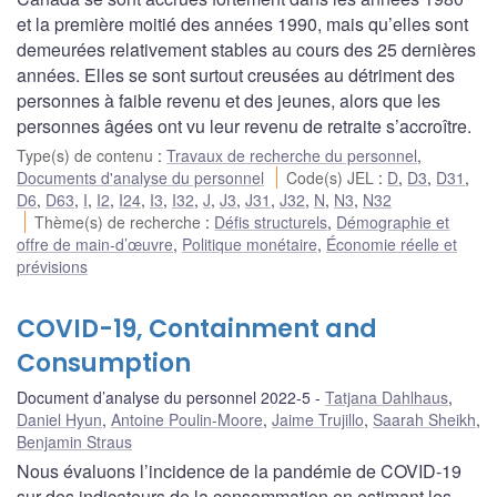
et la première moitié des années 1990, mais qu’elles sont
demeurées relativement stables au cours des 25 dernières
années. Elles se sont surtout creusées au détriment des
personnes à faible revenu et des jeunes, alors que les
personnes âgées ont vu leur revenu de retraite s’accroître.
Type(s) de contenu
:
Travaux de recherche du personnel
,
Documents d'analyse du personnel
Code(s) JEL
:
D
,
D3
,
D31
,
D6
,
D63
,
I
,
I2
,
I24
,
I3
,
I32
,
J
,
J3
,
J31
,
J32
,
N
,
N3
,
N32
Thème(s) de recherche
:
Défis structurels
,
Démographie et
offre de main-d’œuvre
,
Politique monétaire
,
Économie réelle et
prévisions
COVID-19, Containment and
Consumption
Document d’analyse du personnel 2022-5
Tatjana Dahlhaus
,
Daniel Hyun
,
Antoine Poulin-Moore
,
Jaime Trujillo
,
Saarah Sheikh
,
Benjamin Straus
Nous évaluons l’incidence de la pandémie de COVID-19
sur des indicateurs de la consommation en estimant les