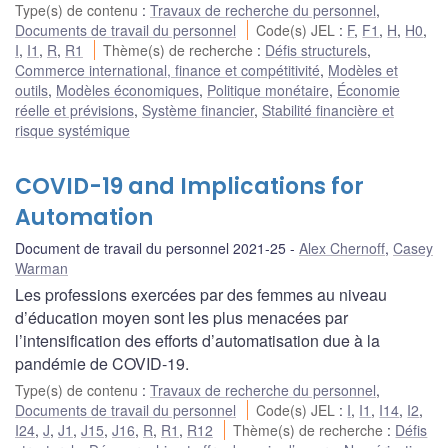
Type(s) de contenu
:
Travaux de recherche du personnel
,
Documents de travail du personnel
Code(s) JEL
:
F
,
F1
,
H
,
H0
,
I
,
I1
,
R
,
R1
Thème(s) de recherche
:
Défis structurels
,
Commerce international, finance et compétitivité
,
Modèles et
outils
,
Modèles économiques
,
Politique monétaire
,
Économie
réelle et prévisions
,
Système financier
,
Stabilité financière et
risque systémique
COVID-19 and Implications for
Automation
Document de travail du personnel 2021-25
Alex Chernoff
,
Casey
Warman
Les professions exercées par des femmes au niveau
d’éducation moyen sont les plus menacées par
l’intensification des efforts d’automatisation due à la
pandémie de COVID-19.
Type(s) de contenu
:
Travaux de recherche du personnel
,
Documents de travail du personnel
Code(s) JEL
:
I
,
I1
,
I14
,
I2
,
I24
,
J
,
J1
,
J15
,
J16
,
R
,
R1
,
R12
Thème(s) de recherche
:
Défis