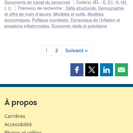
Documents de travail du personnel
Code(s) JEL
:
E
,
E1
,
H
,
H0
,
I
,
I1
Thème(s) de recherche
:
Défis structurels
,
Démographie
et offre de main-d’œuvre
,
Modèles et outils
,
Modèles
économiques
,
Politique monétaire
,
Dynamique de l’inflation et
pressions inflationnistes
,
Économie réelle et prévisions
1
2
Suivant »
Partager
Partager
Partager
Part
cette
cette
cette
cette
page
page
page
page
sur
sur
sur
par
Facebook
X
LinkedIn
courr
À propos
Carrières
Accessibilité
Photos et vidéos