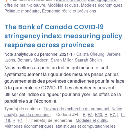
offre de main-d’œuvre
,
Modèles et outils
,
Modèles économiques
,
Politique monétaire
,
Économie réelle et prévisions
The Bank of Canada COVID‑19
stringency index: measuring policy
response across provinces
Note analytique du personnel 2021-1
Calista Cheung
,
Jerome
Lyons
,
Bethany Madsen
,
Sarah Miller
,
Saarah Sheikh
Nous mettons au point un indice qui mesure et suit
systématiquement la rigueur des mesures prises par les
gouvernements des provinces canadiennes pour faire face
à la pandémie de COVID-19. Les chercheurs peuvent
utiliser cet indice de rigueur pour analyser les effets de la
pandémie sur l’économie.
Type(s) de contenu
:
Travaux de recherche du personnel
,
Notes
analytiques du personnel
Code(s) JEL
:
E
,
E2
,
E20
,
H
,
H7
,
I
,
I1
,
I18
,
R
,
R1
Thème(s) de recherche
:
Modèles et outils
,
Méthodes économétriques, statistiques et computationnelles
,