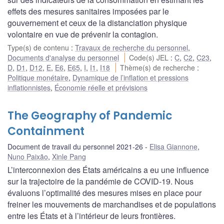
effets des mesures sanitaires imposées par le
gouvernement et ceux de la distanciation physique
volontaire en vue de prévenir la contagion.
Type(s) de contenu
:
Travaux de recherche du personnel
,
Documents d'analyse du personnel
Code(s) JEL
:
C
,
C2
,
C23
,
D
,
D1
,
D12
,
E
,
E6
,
E65
,
I
,
I1
,
I18
Thème(s) de recherche
:
Politique monétaire
,
Dynamique de l’inflation et pressions
inflationnistes
,
Économie réelle et prévisions
The Geography of Pandemic
Containment
Document de travail du personnel 2021-26
Elisa Giannone
,
Nuno Paixão
,
Xinle Pang
L’interconnexion des États américains a eu une influence
sur la trajectoire de la pandémie de COVID-19. Nous
évaluons l’optimalité des mesures mises en place pour
freiner les mouvements de marchandises et de populations
entre les États et à l’intérieur de leurs frontières.