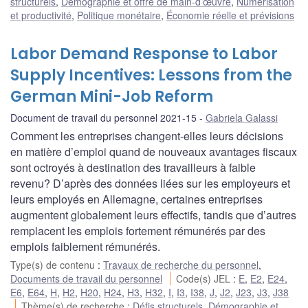
structurels
,
Démographie et offre de main-d’œuvre
,
Numérisation
et productivité
,
Politique monétaire
,
Économie réelle et prévisions
Labor Demand Response to Labor
Supply Incentives: Lessons from the
German Mini-Job Reform
Document de travail du personnel 2021-15
Gabriela Galassi
Comment les entreprises changent-elles leurs décisions
en matière d’emploi quand de nouveaux avantages fiscaux
sont octroyés à destination des travailleurs à faible
revenu? D’après des données liées sur les employeurs et
leurs employés en Allemagne, certaines entreprises
augmentent globalement leurs effectifs, tandis que d’autres
remplacent les emplois fortement rémunérés par des
emplois faiblement rémunérés.
Type(s) de contenu
:
Travaux de recherche du personnel
,
Documents de travail du personnel
Code(s) JEL
:
E
,
E2
,
E24
,
E6
,
E64
,
H
,
H2
,
H20
,
H24
,
H3
,
H32
,
I
,
I3
,
I38
,
J
,
J2
,
J23
,
J3
,
J38
Thème(s) de recherche
:
Défis structurels
,
Démographie et