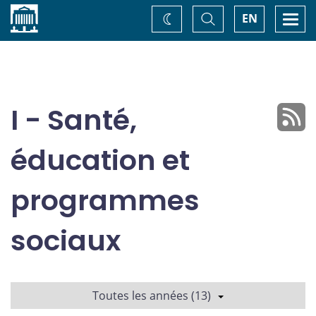
Accueil
Basculer
Togg
EN
Changez
la
navi
recherche
de
thème
I - Santé,
éducation et
programmes
sociaux
Toutes les années (13)