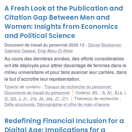
A Fresh Look at the Publication and
Citation Gap Between Men and
Women: Insights from Economics
and Political Science
Document de travail du personnel 2025-13
Daniel Stockemer
,
Gabriela Galassi
,
Engi Abou-El-Kheir
Au cours des dernières années, des efforts considérables
ont été déployés pour attirer davantage de femmes dans le
milieu universitaire et pour faire avancer leur carrière, dans
le but d’accroître leur représentation.
Type(s) de contenu
:
Travaux de recherche du personnel
,
Documents de travail du personnel
Code(s) JEL
:
A
,
A1
,
A14
,
I
,
I2
,
I23
,
J
,
J1
,
J16
,
J4
,
J44
,
J7
,
J71
Thème(s) de recherche
:
Défis structurels
,
Démographie et offre de main-d’œuvre
Redefining Financial Inclusion for a
Digital Age: Implications for a