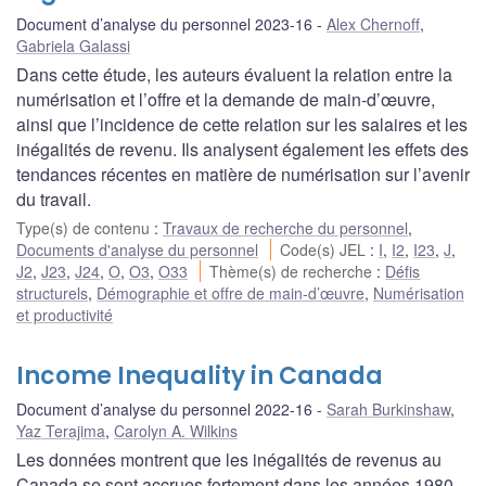
Document d’analyse du personnel 2023-16
Alex Chernoff
,
Gabriela Galassi
Dans cette étude, les auteurs évaluent la relation entre la
numérisation et l’offre et la demande de main-d’œuvre,
ainsi que l’incidence de cette relation sur les salaires et les
inégalités de revenu. Ils analysent également les effets des
tendances récentes en matière de numérisation sur l’avenir
du travail.
Type(s) de contenu
:
Travaux de recherche du personnel
,
Documents d'analyse du personnel
Code(s) JEL
:
I
,
I2
,
I23
,
J
,
J2
,
J23
,
J24
,
O
,
O3
,
O33
Thème(s) de recherche
:
Défis
structurels
,
Démographie et offre de main-d’œuvre
,
Numérisation
et productivité
Income Inequality in Canada
Document d’analyse du personnel 2022-16
Sarah Burkinshaw
,
Yaz Terajima
,
Carolyn A. Wilkins
Les données montrent que les inégalités de revenus au
Canada se sont accrues fortement dans les années 1980