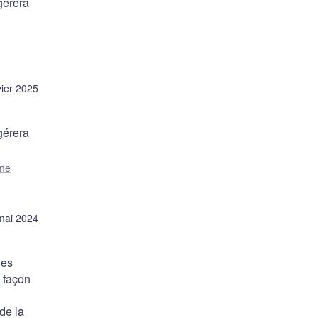
gèrera
vier 2025
gérera
me
mai 2024
les
e façon
de la