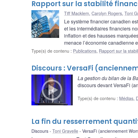
Rapport sur la stabilité finan
Tiff Macklem
,
Carolyn Rogers
,
Toni G
Le système financier canadien est
et les intermédiaires financiers n
inflation et des hausses marquées 
menace l’économie canadienne et p
Type(s) de contenu
:
Publications
,
Rapport sur la stabil
Discours : VersaFi (ancienne
La gestion du bilan de la
discours devant VersaFi (an
Type(s) de contenu
:
Médias
,
D
La fin du resserrement quanti
Discours
Toni Gravelle
VersaFi (anciennement Wome