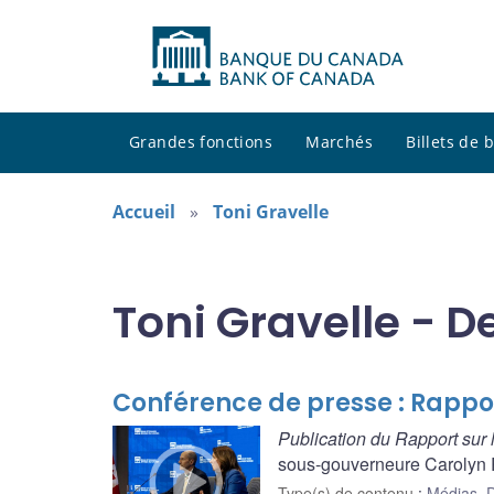
Grandes fonctions
Marchés
Billets de
Accueil
Toni Gravelle
Toni Gravelle - D
Conférence de presse : Rapport
Publication du Rapport sur l
sous-gouverneure Carolyn Ro
Type(s) de contenu
:
Médias
,
D