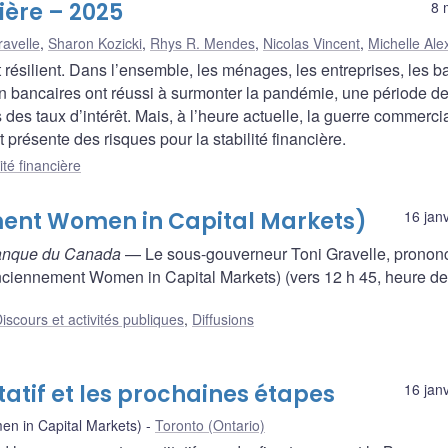
cière – 2025
8 
ravelle
,
Sharon Kozicki
,
Rhys R. Mendes
,
Nicolas Vincent
,
Michelle Ale
 résilient. Dans l’ensemble, les ménages, les entreprises, les 
on bancaires ont réussi à surmonter la pandémie, une période de
des taux d’intérêt. Mais, à l’heure actuelle, la guerre commerci
résente des risques pour la stabilité financière.
ité financière
ment Women in Capital Markets)
16 jan
 Banque du Canada
— Le sous-gouverneur Toni Gravelle, pronon
ciennement Women in Capital Markets) (vers 12 h 45, heure de 
iscours et activités publiques
,
Diffusions
tatif et les prochaines étapes
16 jan
n in Capital Markets)
Toronto (Ontario)