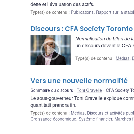
dette et l’évaluation des actifs.
Type(s) de contenu
:
Publications
,
Rapport sur la stabil
Discours : CFA Society Toronto
Normalisation du bilan de
un discours devant la CFA So
Type(s) de contenu
:
Médias
,
D
Vers une nouvelle normalité
Sommaire du discours
Toni Gravelle
CFA Society T
Le sous-gouverneur Toni Gravelle explique com
quantitatif prendra fin.
Type(s) de contenu
:
Médias
,
Discours et activités pub
Croissance économique
,
Système financier
,
Marchés f