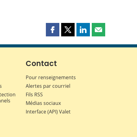
Partager
Partager
Partager
Partager
cette
cette
cette
cette
page
page
page
page
sur
sur
sur
par
Facebook
X
LinkedIn
courriel
Contact
Pour renseignements
s
Alertes par courriel
tection
Fils RSS
nnels
Médias sociaux
Interface (API) Valet