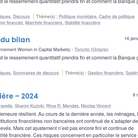
 le resserrement quantitatif prendra fin et comment la Banque 
liques
,
Discours
Thème(s)
:
Politique monétaire
,
Cadre de politique
me financier
,
Marchés financiers
,
Stabilité financière
 du bilan
16 jan
ennement Women in Capital Markets)
Toronto (Ontario)
 le resserrement quantitatif prendra fin et comment la Banque 
liques
,
Sommaires de discours
Thème(s)
:
Gestion financière
,
Systè
cière – 2024
9 
ravelle
,
Sharon Kozicki
,
Rhys R. Mendes
,
Nicolas Vincent
emeure résilient. Au cours de la dernière année, les ménages, 
stitutions financières non bancaires ont continué de s’adapter d
élevés. Mais cet ajustement n’est pas encore fini et continue de
lité financière. Ces risques concernent en particulier le service 