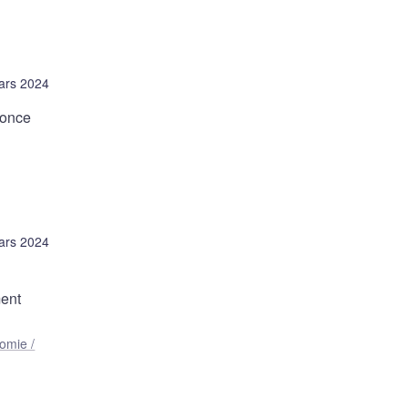
ars 2024
nonce
ars 2024
ment
omie /