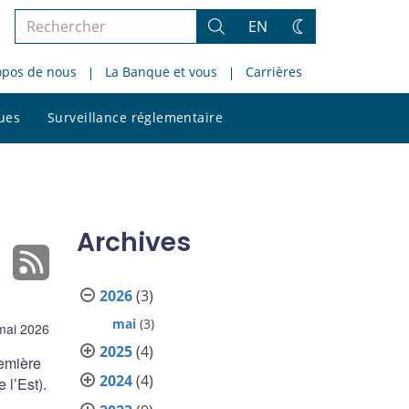
Rechercher
EN
Rechercher
Changez
dans
de
opos de nous
La Banque et vous
Carrières
le
thème
site
Rechercher
ques
Surveillance réglementaire
dans
le
site
Archives
2026
(3)
mai
(3)
mai 2026
2025
(4)
emière
2024
(4)
 l’Est).