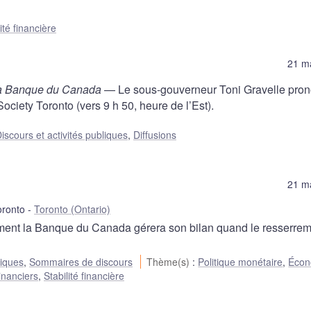
ité financière
21 m
 la Banque du Canada
— Le sous-gouverneur Toni Gravelle pro
ciety Toronto (vers 9 h 50, heure de l’Est).
iscours et activités publiques
,
Diffusions
21 m
oronto
Toronto (Ontario)
ment la Banque du Canada gérera son bilan quand le resserre
liques
,
Sommaires de discours
Thème(s)
:
Politique monétaire
,
Écon
inanciers
,
Stabilité financière