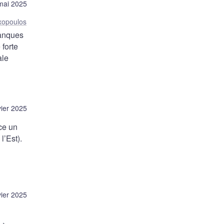
mai 2025
xopoulos
banques
 forte
ale
vier 2025
ce un
l’Est).
vier 2025