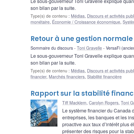
Le sous-gouverneur Toni Gravelle explique quand
son bilan par la suite.
Type(s) de contenu
:
Médias
,
Discours et activités pub
monétaire
,
Économie / Croissance économique
,
Systè
Retour à une gestion normale
Sommaire du discours
Toni Gravelle
VersaFi (anci
Le sous-gouverneur Toni Gravelle explique quand
son bilan par la suite.
Type(s) de contenu
:
Médias
,
Discours et activités pub
financier
,
Marchés financiers
,
Stabilité financière
Rapport sur la stabilité finan
Tiff Macklem
,
Carolyn Rogers
,
Toni G
Le système financier du Canada d
entreprises, les banques et les in
proactive aux taux d’intérêt plus 
présenter des risques pour la stabi