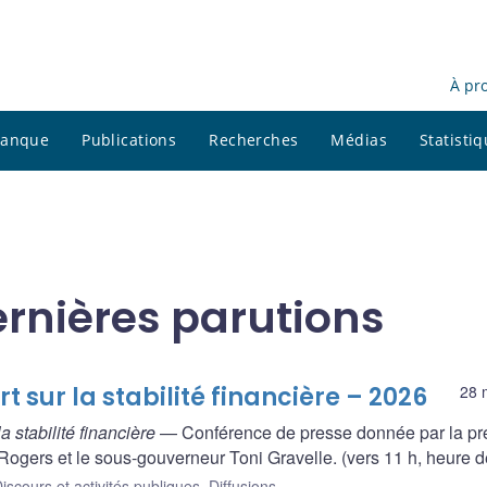
À pr
 banque
Publications
Recherches
Médias
Statisti
ernières parutions
 sur la stabilité financière – 2026
28 
a stabilité financière
— Conférence de presse donnée par la pr
gers et le sous-gouverneur Toni Gravelle. (vers 11 h, heure de
iscours et activités publiques
,
Diffusions