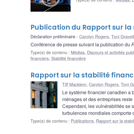
Publication du Rapport sur la 
Déclaration préliminaire
Carolyn Rogers
,
Toni Gravel
Conférence de presse suivant la publication du
R
Type(s) de contenu
:
Médias
,
Discours et activités pub
financiers
,
Stabilité financière
Rapport sur la stabilité finan
Tiff Macklem
,
Carolyn Rogers
,
Toni G
Le système financier canadien a bi
ménages et des entreprises reste s
Cependant, les vulnérabilités se s
turbulences mondiales comporte des
Type(s) de contenu
:
Publications
,
Rapport sur la stabil