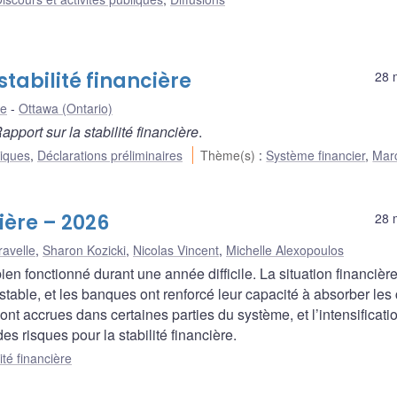
stabilité financière
28 
le
Ottawa (Ontario)
apport sur la stabilité financière
.
liques
,
Déclarations préliminaires
Thème(s)
:
Système financier
,
Mar
cière – 2026
28 
ravelle
,
Sharon Kozicki
,
Nicolas Vincent
,
Michelle Alexopoulos
en fonctionné durant une année difficile. La situation financièr
table, et les banques ont renforcé leur capacité à absorber les
ont accrues dans certaines parties du système, et l’intensificati
 risques pour la stabilité financière.
ité financière