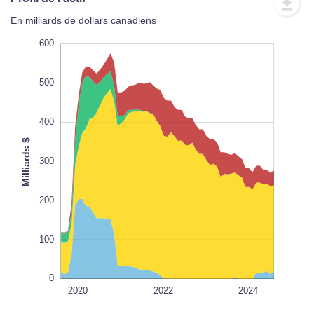
En milliards de dollars canadiens
-100
-200
700
600
500
400
Milliards $
100
300
L
100%
200
100
0
2018
2026
L
2020
2022
2024