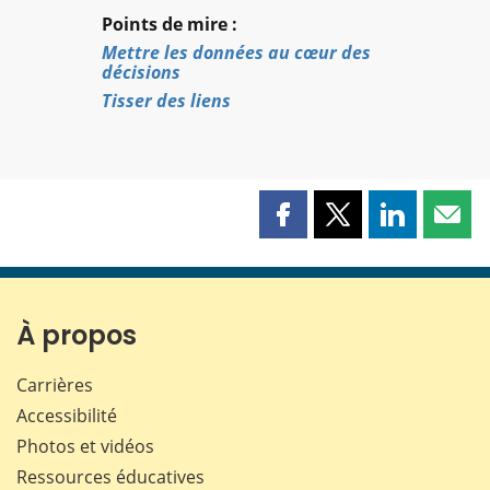
Points de mire :
Mettre les données au cœur des
décisions
Tisser des liens
Partager
Partager
Partager
Part
cette
cette
cette
cette
page
page
page
page
sur
sur
sur
par
Facebook
X
LinkedIn
courr
À propos
Carrières
Accessibilité
Photos et vidéos
Ressources éducatives