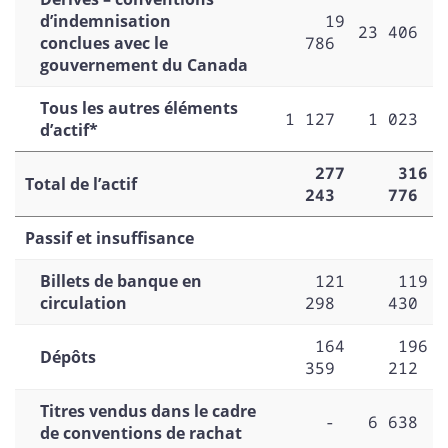
d’indemnisation
19
23 406
conclues avec le
786
gouvernement du Canada
Tous les autres éléments
1 127
1 023
d’actif*
277
316
Total de l’actif
243
776
Passif et insuffisance
Billets de banque en
121
119
circulation
298
430
164
196
Dépôts
359
212
Titres vendus dans le cadre
-
6 638
de conventions de rachat