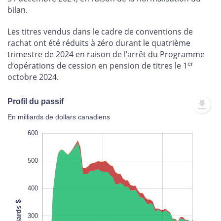
bilan.
Les titres vendus dans le cadre de conventions de
rachat ont été réduits à zéro durant le quatrième
trimestre de 2024 en raison de l’arrêt du Programme
er
d’opérations de cession en pension de titres le 1
octobre 2024.
Profil du passif
En milliards de dollars canadiens
-100
-200
700
600
500
400
Milliards $
100
300
L