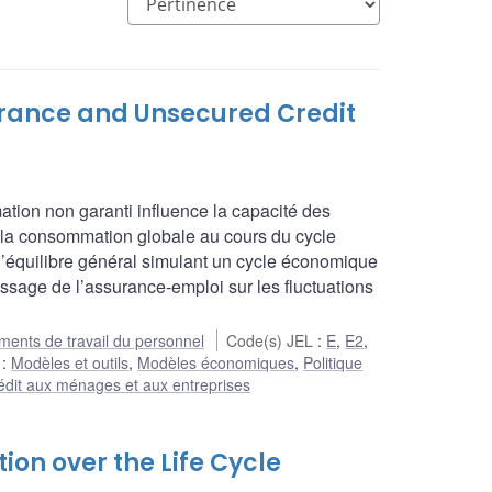
rance and Unsecured Credit
mation non garanti influence la capacité des
de la consommation globale au cours du cycle
d’équilibre général simulant un cycle économique
 lissage de l’assurance-emploi sur les fluctuations
ents de travail du personnel
Code(s) JEL
:
E
,
E2
,
e
:
Modèles et outils
,
Modèles économiques
,
Politique
édit aux ménages et aux entreprises
ion over the Life Cycle