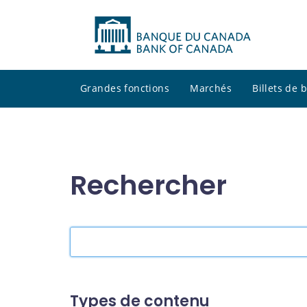
Grandes fonctions
Marchés
Billets de
Rechercher
Rechercher
dans
le
site
Types de contenu