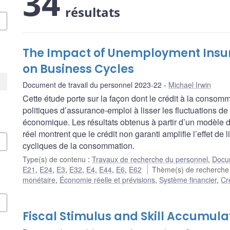
34
résultats
The Impact of Unemployment Insu
on Business Cycles
Document de travail du personnel 2023-22
Michael Irwin
Cette étude porte sur la façon dont le crédit à la consom
politiques d’assurance-emploi à lisser les fluctuations 
économique. Les résultats obtenus à partir d’un modèle 
réel montrent que le crédit non garanti amplifie l’effet de
cycliques de la consommation.
Type(s) de contenu
:
Travaux de recherche du personnel
,
Docum
E21
,
E24
,
E3
,
E32
,
E4
,
E44
,
E6
,
E62
Thème(s) de recherch
monétaire
,
Économie réelle et prévisions
,
Système financier
,
Cr
Fiscal Stimulus and Skill Accumulat