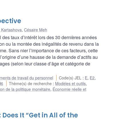
pective
 Kartashova
,
Césaire Meh
des taux d’intérêt lors des 30 dernières années
tion ou la montée des inégalités de revenu dans la
me. Sans nier l’importance de ces facteurs, cette
l’origine d’une hausse de la demande d’actifs au
nages (selon leur classe d’âge et catégorie de
ents de travail du personnel
Code(s) JEL
:
E
,
E2
,
H6
Thème(s) de recherche
:
Modèles et outils
,
on de la politique monétaire
,
Économie réelle et
Does It “Get in All of the