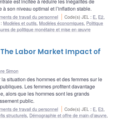
ale est incitée à réduire les inégalités de
à son niveau optimal et l’inflation stable.
ents de travail du personnel
Code(s) JEL
:
E
,
E2
,
e
:
Modèles et outils
,
Modèles économiques
,
Politique
ures de politique monétaire et mise en œuvre
 The Labor Market Impact of
ure Simon
r la situation des hommes et des femmes sur le
s publiques. Les femmes profitent davantage
e, alors que les hommes sont les grands
ssement public.
ents de travail du personnel
Code(s) JEL
:
E
,
E3
,
fis structurels
,
Démographie et offre de main-d’œuvre
,