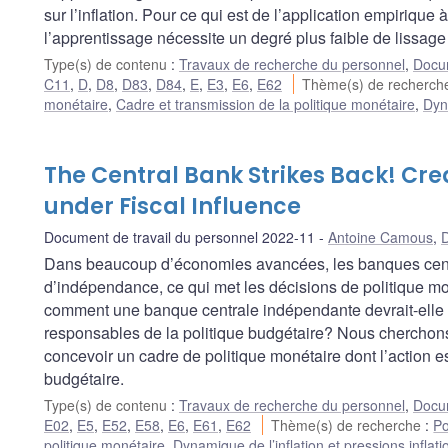
sur l’inflation. Pour ce qui est de l’application empirique
l’apprentissage nécessite un degré plus faible de lissage 
Type(s) de contenu
:
Travaux de recherche du personnel
,
Docum
C11
,
D
,
D8
,
D83
,
D84
,
E
,
E3
,
E6
,
E62
Thème(s) de recherc
monétaire
,
Cadre et transmission de la politique monétaire
,
Dyna
The Central Bank Strikes Back! Cred
under Fiscal Influence
Document de travail du personnel 2022-11
Antoine Camous
,
Dans beaucoup d’économies avancées, les banques centr
d’indépendance, ce qui met les décisions de politique moné
comment une banque centrale indépendante devrait-elle ré
responsables de la politique budgétaire? Nous cherchons
concevoir un cadre de politique monétaire dont l’action es
budgétaire.
Type(s) de contenu
:
Travaux de recherche du personnel
,
Docum
E02
,
E5
,
E52
,
E58
,
E6
,
E61
,
E62
Thème(s) de recherche
:
Po
politique monétaire
,
Dynamique de l’inflation et pressions inflati