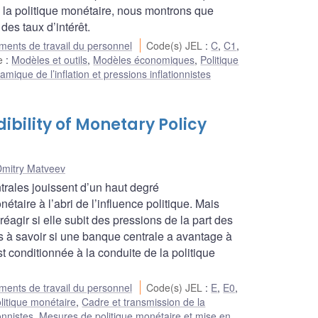
 à la politique monétaire, nous montrons que
des taux d’intérêt.
ents de travail du personnel
Code(s) JEL
:
C
,
C1
,
he
:
Modèles et outils
,
Modèles économiques
,
Politique
mique de l’inflation et pressions inflationnistes
ibility of Monetary Policy
Dmitry Matveev
ales jouissent d’un haut degré
taire à l’abri de l’influence politique. Mais
agir si elle subit des pressions de la part des
 à savoir si une banque centrale a avantage à
t conditionnée à la conduite de la politique
ents de travail du personnel
Code(s) JEL
:
E
,
E0
,
litique monétaire
,
Cadre et transmission de la
onnistes
,
Mesures de politique monétaire et mise en