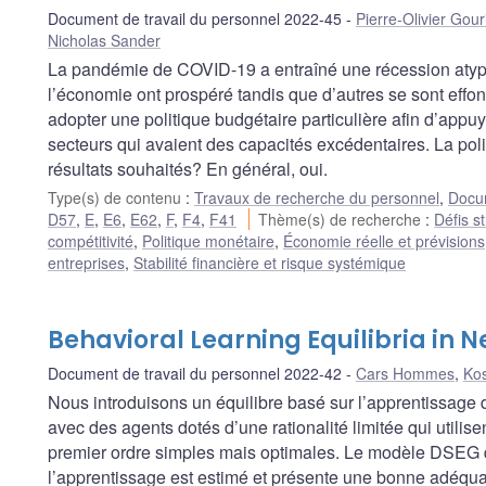
Document de travail du personnel 2022-45
Pierre-Olivier Gou
Nicholas Sander
La pandémie de COVID-19 a entraîné une récession atypi
l’économie ont prospéré tandis que d’autres se sont effondré
adopter une politique budgétaire particulière afin d’appuye
secteurs qui avaient des capacités excédentaires. La polit
résultats souhaités? En général, oui.
Type(s) de contenu
:
Travaux de recherche du personnel
,
Docum
D57
,
E
,
E6
,
E62
,
F
,
F4
,
F41
Thème(s) de recherche
:
Défis s
compétitivité
,
Politique monétaire
,
Économie réelle et prévisions
entreprises
,
Stabilité financière et risque systémique
Behavioral Learning Equilibria in
Document de travail du personnel 2022-42
Cars Hommes
,
Ko
Nous introduisons un équilibre basé sur l’apprentissa
avec des agents dotés d’une rationalité limitée qui utilis
premier ordre simples mais optimales. Le modèle DSEG 
l’apprentissage est estimé et présente une bonne adéquat