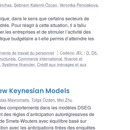
rinchas
,
Şebnem Kalemli-Özcan
,
Veronika Penciakova
,
que, dans le sens que certains secteurs de
s. Pour réagir à cette situation, il a fallu
r les entreprises et de stimuler l’activité des
ique budgétaire a-t-elle permis d’atteindre les
ents de travail du personnel
Code(s) JEL
:
D
,
D5
,
tructurels
,
Commerce international, finance et
,
Système financier
,
Crédit aux ménages et aux
 New Keynesian Models
stas Mavromatis
,
Tolga Özden
,
Mei Zhu
ge des comportements dans les modèles DSEG
ent des règles d’anticipation autorégressives de
de Smets-Wouters avec équilibre basé sur
ion avec les anticipations tirées des enquêtes