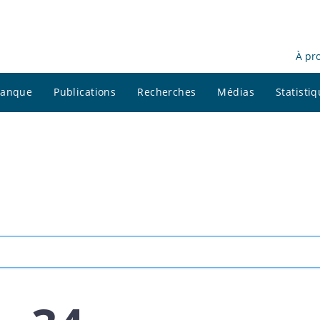
À pr
 banque
Publications
Recherches
Médias
Statisti