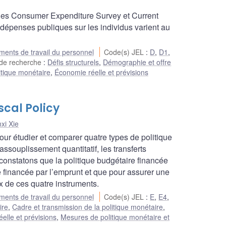
nes Consumer Expenditure Survey et Current
 dépenses publiques sur les individus varient au
ents de travail du personnel
Code(s) JEL
:
D
,
D1
,
de recherche
:
Défis structurels
,
Démographie et offre
itique monétaire
,
Économie réelle et prévisions
cal Policy
nxi Xie
r étudier et comparer quatre types de politique
’assouplissement quantitatif, les transferts
constatons que la politique budgétaire financée
le financée par l’emprunt et que pour assurer une
ux de ces quatre instruments.
ents de travail du personnel
Code(s) JEL
:
E
,
E4
,
ire
,
Cadre et transmission de la politique monétaire
,
elle et prévisions
,
Mesures de politique monétaire et