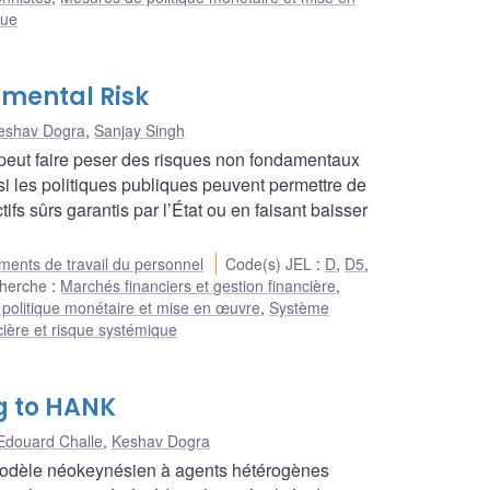
que
amental Risk
eshav Dogra
,
Sanjay Singh
r peut faire peser des risques non fondamentaux
i les politiques publiques peuvent permettre de
ifs sûrs garantis par l’État ou en faisant baisser
ents de travail du personnel
Code(s) JEL
:
D
,
D5
,
cherche
:
Marchés financiers et gestion financière
,
politique monétaire et mise en œuvre
,
Système
ncière et risque systémique
g to HANK
Edouard Challe
,
Keshav Dogra
 modèle néokeynésien à agents hétérogènes