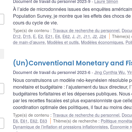
Document de travail du personnel 2023-9
Laure Simon
À l’aide de microdonnées issues des enquêtes américai
Population Survey, je montre que les effets des chocs de
cours du cycle de vie.
Type(s) de contenu
:
Travaux de recherche du personnel
,
Docum
D12
,
D15
,
E
,
E2
,
E21
,
E6
,
E62
,
J
,
J1
,
J11
,
J2
,
J24
Thème(s) 
de main-d’œuvre
,
Modèles et outils
,
Modèles économiques
,
Pol
(Un)Conventional Monetary and Fis
Document de travail du personnel 2023-6
Jing Cynthia Wu
,
Yi
Nous construisons un modèle néo-keynésien résoluble pou
monétaire et budgétaire : l’ajustement du taux directeur, l
budgétaires forfaitaires et les dépenses publiques. Nous 
par les recettes fiscales est plus expansionniste que cel
coordination optimale des politiques, il faut au moins de
Type(s) de contenu
:
Travaux de recherche du personnel
,
Docum
E6
,
E61
,
E62
,
E63
Thème(s) de recherche
:
Politique monéta
Dynamique de l’inflation et pressions inflationnistes
,
Économie ré