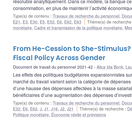
résoluble analytiquement. Dans ce modèle, la banque centr
consommation, en plus de maintenir l’activité économique 
Type(s) de contenu
:
Travaux de recherche du personnel
,
Docum
E21
,
E3
,
E30
,
E5
,
E52
,
E6
,
E62
,
E63
Thème(s) de recherch
monétaire
,
Cadre et transmission de la politique monétaire
,
Mes
From He-Cession to She-Stimulus?
Fiscal Policy Across Gender
Document de travail du personnel 2021-42
Alica Ida Bonk
,
La
Les effets des politiques budgétaires expansionnistes su
marché du travail varient selon la catégorie de dépense
d’une hausse des dépenses affectées à la masse salarial
bénéficiaires d’une augmentation des dépenses d’investi
Type(s) de contenu
:
Travaux de recherche du personnel
,
Docum
E32
,
E6
,
E62
,
J
,
J1
,
J16
,
J2
,
J21
Thème(s) de recherche
:
Dé
Politique monétaire
,
Économie réelle et prévisions