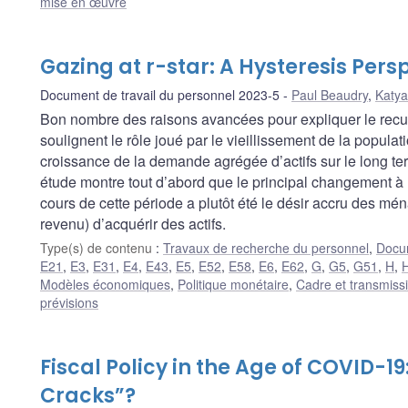
mise en œuvre
Gazing at r-star: A Hysteresis Pers
Document de travail du personnel 2023-5
Paul Beaudry
,
Katya
Bon nombre des raisons avancées pour expliquer le recul 
soulignent le rôle joué par le vieillissement de la popula
croissance de la demande agrégée d’actifs sur le long ter
étude montre tout d’abord que le principal changement à 
cours de cette période a plutôt été le désir accru des mé
revenu) d’acquérir des actifs.
Type(s) de contenu
:
Travaux de recherche du personnel
,
Docum
E21
,
E3
,
E31
,
E4
,
E43
,
E5
,
E52
,
E58
,
E6
,
E62
,
G
,
G5
,
G51
,
H
,
Modèles économiques
,
Politique monétaire
,
Cadre et transmissi
prévisions
Fiscal Policy in the Age of COVID-19: 
Cracks”?