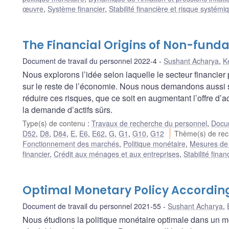
œuvre
,
Système financier
,
Stabilité financière et risque systémi
The Financial Origins of Non-fund
Document de travail du personnel 2022-4
Sushant Acharya
,
K
Nous explorons l’idée selon laquelle le secteur financie
sur le reste de l’économie. Nous nous demandons aussi s
réduire ces risques, que ce soit en augmentant l’offre d’act
la demande d’actifs sûrs.
Type(s) de contenu
:
Travaux de recherche du personnel
,
Docum
D52
,
D8
,
D84
,
E
,
E6
,
E62
,
G
,
G1
,
G10
,
G12
Thème(s) de re
Fonctionnement des marchés
,
Politique monétaire
,
Mesures de 
financier
,
Crédit aux ménages et aux entreprises
,
Stabilité fina
Optimal Monetary Policy Accordin
Document de travail du personnel 2021-55
Sushant Acharya
,
Nous étudions la politique monétaire optimale dans un