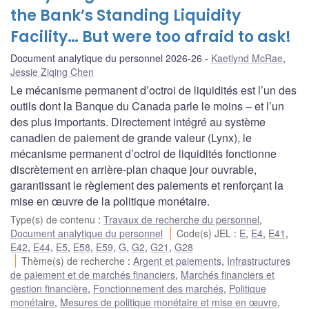
the Bank’s Standing Liquidity
Facility… But were too afraid to ask!
Document analytique du personnel 2026-26
Kaetlynd McRae
,
Jessie Ziqing Chen
Le mécanisme permanent d’octroi de liquidités est l’un des
outils dont la Banque du Canada parle le moins – et l’un
des plus importants. Directement intégré au système
canadien de paiement de grande valeur (Lynx), le
mécanisme permanent d’octroi de liquidités fonctionne
discrètement en arrière-plan chaque jour ouvrable,
garantissant le règlement des paiements et renforçant la
mise en œuvre de la politique monétaire.
Type(s) de contenu
:
Travaux de recherche du personnel
,
Document analytique du personnel
Code(s) JEL
:
E
,
E4
,
E41
,
E42
,
E44
,
E5
,
E58
,
E59
,
G
,
G2
,
G21
,
G28
Thème(s) de recherche
:
Argent et paiements
,
Infrastructures
de paiement et de marchés financiers
,
Marchés financiers et
gestion financière
,
Fonctionnement des marchés
,
Politique
monétaire
,
Mesures de politique monétaire et mise en œuvre
,