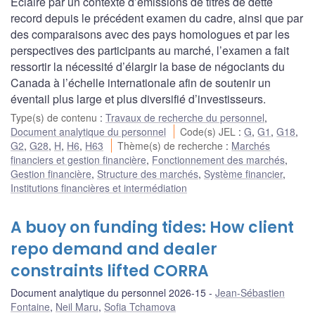
Éclairé par un contexte d’émissions de titres de dette
record depuis le précédent examen du cadre, ainsi que par
des comparaisons avec des pays homologues et par les
perspectives des participants au marché, l’examen a fait
ressortir la nécessité d’élargir la base de négociants du
Canada à l’échelle internationale afin de soutenir un
éventail plus large et plus diversifié d’investisseurs.
Type(s) de contenu
:
Travaux de recherche du personnel
,
Document analytique du personnel
Code(s) JEL
:
G
,
G1
,
G18
,
G2
,
G28
,
H
,
H6
,
H63
Thème(s) de recherche
:
Marchés
financiers et gestion financière
,
Fonctionnement des marchés
,
Gestion financière
,
Structure des marchés
,
Système financier
,
Institutions financières et intermédiation
A buoy on funding tides: How client
repo demand and dealer
constraints lifted CORRA
Document analytique du personnel 2026-15
Jean-Sébastien
Fontaine
,
Neil Maru
,
Sofia Tchamova