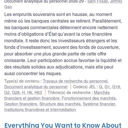
Document analytique du personnel 2026-29
Sam Foxall
,
Jeffrey
Gao
Les emprunts souverains sont en hausse, au moment
même où les banques centrales se retirent. Parallèlement,
les banques commerciales détiennent encore nettement
moins d’obligations d’État qu’avant la crise financière
mondiale. Il reste donc les investisseurs étrangers et les
fonds d’investissement, souvent des fonds de couverture,
pour absorber une plus grande partie de cette offre
croissante. Leur participation accrue favorise la liquidité et
des résultats solides aux adjudications, mais elle peut
aussi concentrer les risques.
Type(s) de contenu
:
Travaux de recherche du personnel
,
Document analytique du personnel
Code(s) JEL
:
G
,
G1
,
G18
,
G2
,
G28
,
H
,
H6
,
H63
Thème(s) de recherche
:
Marchés
financiers et gestion financière
,
Fonctionnement des marchés
,
Gestion financière
,
Structure des marchés
,
Système financier
,
Institutions financières et intermédiation
Everything You Want to Know About