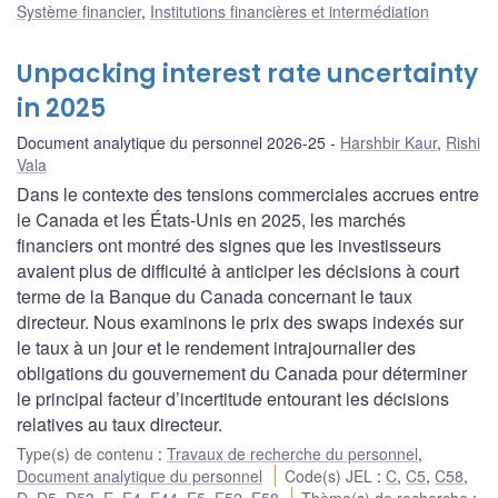
Système financier
,
Institutions financières et intermédiation
Unpacking interest rate uncertainty
in 2025
Document analytique du personnel 2026-25
Harshbir Kaur
,
Rishi
Vala
Dans le contexte des tensions commerciales accrues entre
le Canada et les États-Unis en 2025, les marchés
financiers ont montré des signes que les investisseurs
avaient plus de difficulté à anticiper les décisions à court
terme de la Banque du Canada concernant le taux
directeur. Nous examinons le prix des swaps indexés sur
le taux à un jour et le rendement intrajournalier des
obligations du gouvernement du Canada pour déterminer
le principal facteur d’incertitude entourant les décisions
relatives au taux directeur.
Type(s) de contenu
:
Travaux de recherche du personnel
,
Document analytique du personnel
Code(s) JEL
:
C
,
C5
,
C58
,
D
,
D5
,
D53
,
E
,
E4
,
E44
,
E5
,
E52
,
E58
Thème(s) de recherche
: