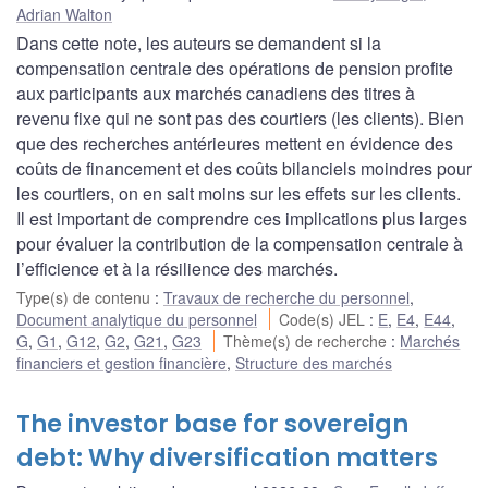
Adrian Walton
Dans cette note, les auteurs se demandent si la
compensation centrale des opérations de pension profite
aux participants aux marchés canadiens des titres à
revenu fixe qui ne sont pas des courtiers (les clients). Bien
que des recherches antérieures mettent en évidence des
coûts de financement et des coûts bilanciels moindres pour
les courtiers, on en sait moins sur les effets sur les clients.
Il est important de comprendre ces implications plus larges
pour évaluer la contribution de la compensation centrale à
l’efficience et à la résilience des marchés.
Type(s) de contenu
:
Travaux de recherche du personnel
,
Document analytique du personnel
Code(s) JEL
:
E
,
E4
,
E44
,
G
,
G1
,
G12
,
G2
,
G21
,
G23
Thème(s) de recherche
:
Marchés
financiers et gestion financière
,
Structure des marchés
The investor base for sovereign
debt: Why diversification matters