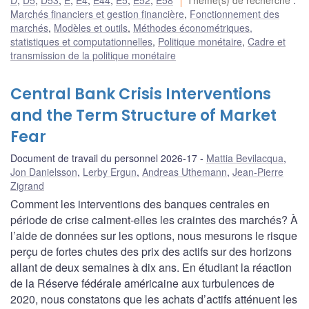
Marchés financiers et gestion financière
,
Fonctionnement des
marchés
,
Modèles et outils
,
Méthodes économétriques,
statistiques et computationnelles
,
Politique monétaire
,
Cadre et
transmission de la politique monétaire
Central Bank Crisis Interventions
and the Term Structure of Market
Fear
Document de travail du personnel 2026-17
Mattia Bevilacqua
,
Jon Danielsson
,
Lerby Ergun
,
Andreas Uthemann
,
Jean-Pierre
Zigrand
Comment les interventions des banques centrales en
période de crise calment-elles les craintes des marchés? À
l’aide de données sur les options, nous mesurons le risque
perçu de fortes chutes des prix des actifs sur des horizons
allant de deux semaines à dix ans. En étudiant la réaction
de la Réserve fédérale américaine aux turbulences de
2020, nous constatons que les achats d’actifs atténuent les