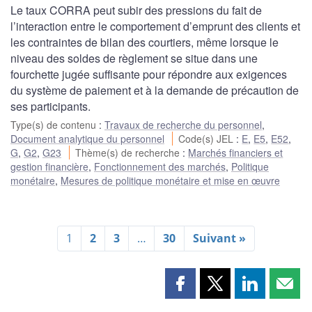
Le taux CORRA peut subir des pressions du fait de
l’interaction entre le comportement d’emprunt des clients et
les contraintes de bilan des courtiers, même lorsque le
niveau des soldes de règlement se situe dans une
fourchette jugée suffisante pour répondre aux exigences
du système de paiement et à la demande de précaution de
ses participants.
Type(s) de contenu
:
Travaux de recherche du personnel
,
Document analytique du personnel
Code(s) JEL
:
E
,
E5
,
E52
,
G
,
G2
,
G23
Thème(s) de recherche
:
Marchés financiers et
gestion financière
,
Fonctionnement des marchés
,
Politique
monétaire
,
Mesures de politique monétaire et mise en œuvre
1
2
3
…
30
Suivant »
Partager
Partager
Partager
Part
cette
cette
cette
cette