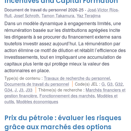
Incentives and Capital Formation
Document de travail du personnel 2026-25
José-Víctor Ríos-
Rull
,
Josef Schroth
,
Tamon Takamura
,
Yaz Terajima
Dans un modèle dynamique à engagements limités, une
rémunération basée sur les distributions agrégées incite
les dirigeants à se procurer du financement externe sans
toutefois investir assez aujourd’hui. La rémunération par
action élimine ce motif de dilution et rétablit l’efficience des
investissements, tout en impliquant une accumulation de
capitaux plus lente qui protège mieux la valeur des
actionnaires en place.
Type(s) de contenu
:
Travaux de recherche du personnel
,
Documents de travail du personnel
Code(s) JEL
:
G
,
G3
,
G32
,
G34
,
J
,
J3
,
J33
Thème(s) de recherche
:
Marchés financiers et
gestion financière
,
Fonctionnement des marchés
,
Modèles et
outils
,
Modèles économiques
Prix du pétrole : évaluer les risques
grâce aux marchés des options