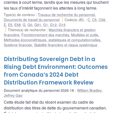
craintes à court terme, tandis que les mesures qui touchent
les taux d’intérêt façonnent les attentes à long terme.
Type(s) de contenu
:
Travaux de recherche du personnel
,
Documents de travail du personnel
Code(s) JEL
:
C
,
C5
,
C58
,
E
,
E5
,
E58
,
G
,
G0
,
G01
,
G1
,
G12
,
G15
Thème(s) de recherche
:
Marchés financiers et gestion
financière
,
Fonctionnement des marchés
,
Modèles et outils
,
Méthodes économétriques, statistiques et computationnelles
,
Système financier
,
Stabilité financière et risque systémique
Distributing Sovereign Debt in a
Rising Debt Environment: Outcomes
from Canada’s 2024 Debt
Distribution Framework Review
Document analytique du personnel 2026-18
William Bradley
,
Jeffrey Gao
Cette étude fait état du récent examen du cadre de
distribution des titres de dette du gouvernement canadien.