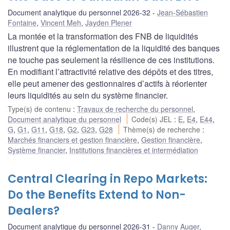
Document analytique du personnel 2026-32
Jean-Sébastien
Fontaine
,
Vincent Meh
,
Jayden Plener
La montée et la transformation des FNB de liquidités
illustrent que la réglementation de la liquidité des banques
ne touche pas seulement la résilience de ces institutions.
En modifiant l’attractivité relative des dépôts et des titres,
elle peut amener des gestionnaires d’actifs à réorienter
leurs liquidités au sein du système financier.
Type(s) de contenu
:
Travaux de recherche du personnel
,
Document analytique du personnel
Code(s) JEL
:
E
,
E4
,
E44
,
G
,
G1
,
G11
,
G18
,
G2
,
G23
,
G28
Thème(s) de recherche
:
Marchés financiers et gestion financière
,
Gestion financière
,
Système financier
,
Institutions financières et intermédiation
Central Clearing in Repo Markets:
Do the Benefits Extend to Non-
Dealers?
Document analytique du personnel 2026-31
Danny Auger
,