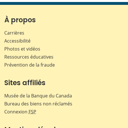
page
page
page
page
sur
sur
sur
par
Facebook
X
LinkedIn
courr
À propos
Carrières
Accessibilité
Photos et vidéos
Ressources éducatives
Prévention de la fraude
Sites affiliés
Musée de la Banque du Canada
Bureau des biens non réclamés
Connexion
FSP