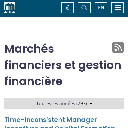
Accueil
Basculer
Togg
EN
Changez
la
navi
recherche
de
thème
Marchés
financiers et gestion
financière
Toutes les années (297)
Time-Inconsistent Manager