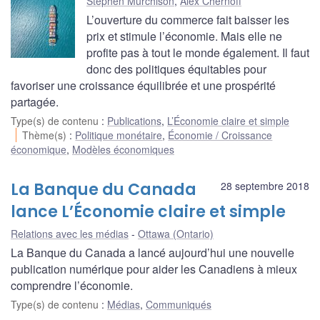
Stephen Murchison
,
Alex Chernoff
L’ouverture du commerce fait baisser les
prix et stimule l’économie. Mais elle ne
profite pas à tout le monde également. Il faut
donc des politiques équitables pour
favoriser une croissance équilibrée et une prospérité
partagée.
Type(s) de contenu
:
Publications
,
L’Économie claire et simple
Thème(s)
:
Politique monétaire
,
Économie / Croissance
économique
,
Modèles économiques
La Banque du Canada
28 septembre 2018
lance L’Économie claire et simple
Relations avec les médias
Ottawa (Ontario)
La Banque du Canada a lancé aujourd’hui une nouvelle
publication numérique pour aider les Canadiens à mieux
comprendre l’économie.
Type(s) de contenu
:
Médias
,
Communiqués