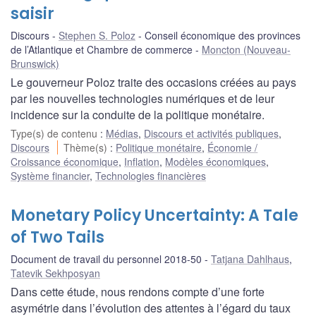
saisir
Discours
Stephen S. Poloz
Conseil économique des provinces
de l’Atlantique et Chambre de commerce
Moncton (Nouveau-
Brunswick)
Le gouverneur Poloz traite des occasions créées au pays
par les nouvelles technologies numériques et de leur
incidence sur la conduite de la politique monétaire.
Type(s) de contenu
:
Médias
,
Discours et activités publiques
,
Discours
Thème(s)
:
Politique monétaire
,
Économie /
Croissance économique
,
Inflation
,
Modèles économiques
,
Système financier
,
Technologies financières
Monetary Policy Uncertainty: A Tale
of Two Tails
Document de travail du personnel 2018-50
Tatjana Dahlhaus
,
Tatevik Sekhposyan
Dans cette étude, nous rendons compte d’une forte
asymétrie dans l’évolution des attentes à l’égard du taux