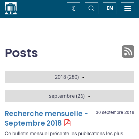
Accueil
Basculer
Togg
EN
Changez
la
navi
recherche
de
thème
Posts
2018 (280)
septembre (26)
Recherche mensuelle -
30 septembre 2018
Septembre 2018
Ce bulletin mensuel présente les publications les plus