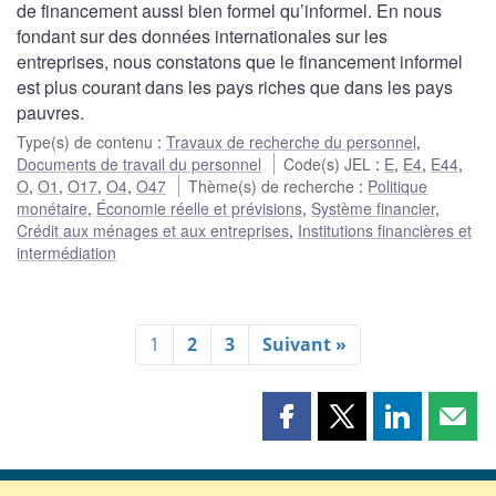
de financement aussi bien formel qu’informel. En nous
fondant sur des données internationales sur les
entreprises, nous constatons que le financement informel
est plus courant dans les pays riches que dans les pays
pauvres.
Type(s) de contenu
:
Travaux de recherche du personnel
,
Documents de travail du personnel
Code(s) JEL
:
E
,
E4
,
E44
,
O
,
O1
,
O17
,
O4
,
O47
Thème(s) de recherche
:
Politique
monétaire
,
Économie réelle et prévisions
,
Système financier
,
Crédit aux ménages et aux entreprises
,
Institutions financières et
intermédiation
1
2
3
Suivant »
Partager
Partager
Partager
Part
cette
cette
cette
cette
page
page
page
page