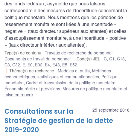
des fonds fédéraux, asymétrie que nous faisons
correspondre à des mesures de l’incertitude concernant la
politique monétaire. Nous montrons que les périodes de
resserrement monétaire sont liées à une incertitude «
négative » (taux directeur supérieur aux attentes) et celles
d’assouplissement monétaire, à une incertitude « positive
» (taux directeur inférieur aux attentes).
Type(s) de contenu
:
Travaux de recherche du personnel
,
Documents de travail du personnel
Code(s) JEL
:
C
,
C1
,
C18
,
C3
,
C32
,
E
,
E0
,
E02
,
E4
,
E43
,
E5
,
E52
Thème(s) de recherche
:
Modèles et outils
,
Méthodes
économétriques, statistiques et computationnelles
,
Politique
monétaire
,
Cadre et transmission de la politique monétaire
,
Économie réelle et prévisions
,
Mesures de politique monétaire et
mise en œuvre
Consultations sur la
25 septembre 2018
Stratégie de gestion de la dette
2019-2020