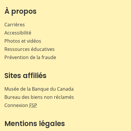
sur
sur
sur
par
Facebook
X
LinkedIn
courr
À propos
Carrières
Accessibilité
Photos et vidéos
Ressources éducatives
Prévention de la fraude
Sites affiliés
Musée de la Banque du Canada
Bureau des biens non réclamés
Connexion
FSP
Mentions légales