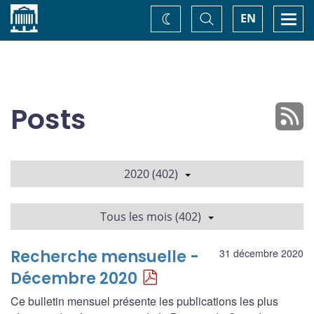
Accueil
Basculer
Togg
EN
Changez
la
navi
recherche
de
thème
Posts
2020 (402)
Tous les mois (402)
Recherche mensuelle -
31 décembre 2020
Décembre 2020
Ce bulletin mensuel présente les publications les plus