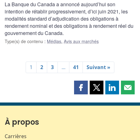
La Banque du Canada a annoncé aujourd’hui son
intention de rétablir progressivement, d’ici juin 2021, les
modalités standard d’adjudication des obligations à
rendement nominal et des obligations à rendement réel du
gouvernement du Canada.
Type(s) de contenu
:
Médias
,
Avis aux marchés
1
2
3
…
41
Suivant »
Partager
Partager
Partager
Part
cette
cette
cette
cette
page
page
page
page
sur
sur
sur
par
Facebook
X
LinkedIn
courr
À propos
Carrières