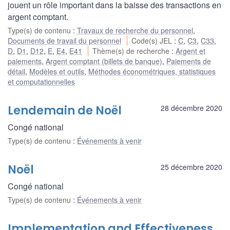
jouent un rôle important dans la baisse des transactions en
argent comptant.
Type(s) de contenu
:
Travaux de recherche du personnel
,
Documents de travail du personnel
Code(s) JEL
:
C
,
C3
,
C33
,
D
,
D1
,
D12
,
E
,
E4
,
E41
Thème(s) de recherche
:
Argent et
paiements
,
Argent comptant (billets de banque)
,
Paiements de
détail
,
Modèles et outils
,
Méthodes économétriques, statistiques
et computationnelles
Lendemain de Noël
28 décembre 2020
Congé national
Type(s) de contenu
:
Événements à venir
Noël
25 décembre 2020
Congé national
Type(s) de contenu
:
Événements à venir
Implementation and Effectiveness