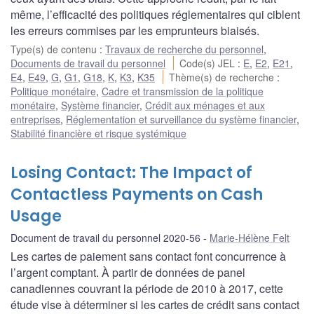
même, l’efficacité des politiques réglementaires qui ciblent
les erreurs commises par les emprunteurs biaisés.
Type(s) de contenu
:
Travaux de recherche du personnel
,
Documents de travail du personnel
Code(s) JEL
:
E
,
E2
,
E21
,
E4
,
E49
,
G
,
G1
,
G18
,
K
,
K3
,
K35
Thème(s) de recherche
:
Politique monétaire
,
Cadre et transmission de la politique
monétaire
,
Système financier
,
Crédit aux ménages et aux
entreprises
,
Réglementation et surveillance du système financier
,
Stabilité financière et risque systémique
Losing Contact: The Impact of
Contactless Payments on Cash
Usage
Document de travail du personnel 2020-56
Marie-Hélène Felt
Les cartes de paiement sans contact font concurrence à
l’argent comptant. À partir de données de panel
canadiennes couvrant la période de 2010 à 2017, cette
étude vise à déterminer si les cartes de crédit sans contact