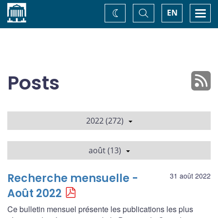
Accueil
Basculer
Togg
EN
Changez
la
navi
recherche
de
thème
Posts
2022 (272)
août (13)
Recherche mensuelle -
31 août 2022
Août 2022
Ce bulletin mensuel présente les publications les plus