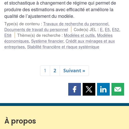
et stochastique à changement de régime qui permet de
produire des estimations avec efficacité et améliore la
qualité de l’ajustement du modèle.
Type(s) de contenu
:
Travaux de recherche du personnel
,
Documents de travail du personnel
Code(s) JEL
:
E
,
E5
,
E52
,
E58
Thème(s) de recherche
:
Modèles et outils
,
Modèles
économiques
,
Système financier
,
Crédit aux ménages et aux
entreprises
,
Stabilité financière et risque systémique
1
2
Suivant »
Partager
Partager
Partager
Part
cette
cette
cette
cette
page
page
page
page
sur
sur
sur
par
Facebook
X
LinkedIn
courr
À propos