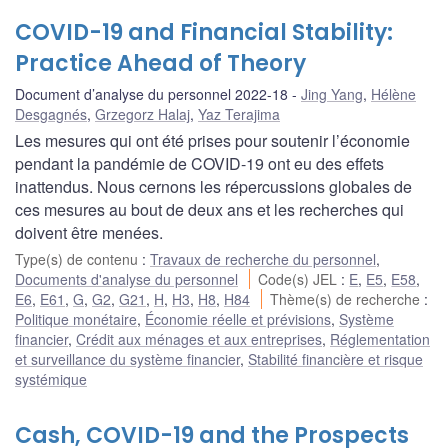
COVID-19 and Financial Stability:
Practice Ahead of Theory
Document d’analyse du personnel 2022-18
Jing Yang
,
Hélène
Desgagnés
,
Grzegorz Halaj
,
Yaz Terajima
Les mesures qui ont été prises pour soutenir l’économie
pendant la pandémie de COVID-19 ont eu des effets
inattendus. Nous cernons les répercussions globales de
ces mesures au bout de deux ans et les recherches qui
doivent être menées.
Type(s) de contenu
:
Travaux de recherche du personnel
,
Documents d'analyse du personnel
Code(s) JEL
:
E
,
E5
,
E58
,
E6
,
E61
,
G
,
G2
,
G21
,
H
,
H3
,
H8
,
H84
Thème(s) de recherche
:
Politique monétaire
,
Économie réelle et prévisions
,
Système
financier
,
Crédit aux ménages et aux entreprises
,
Réglementation
et surveillance du système financier
,
Stabilité financière et risque
systémique
Cash, COVID-19 and the Prospects