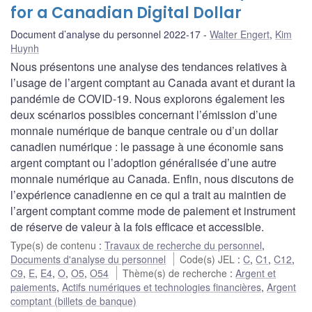
for a Canadian Digital Dollar
Document d’analyse du personnel 2022-17
Walter Engert
,
Kim
Huynh
Nous présentons une analyse des tendances relatives à
l’usage de l’argent comptant au Canada avant et durant la
pandémie de COVID-19. Nous explorons également les
deux scénarios possibles concernant l’émission d’une
monnaie numérique de banque centrale ou d’un dollar
canadien numérique : le passage à une économie sans
argent comptant ou l’adoption généralisée d’une autre
monnaie numérique au Canada. Enfin, nous discutons de
l’expérience canadienne en ce qui a trait au maintien de
l’argent comptant comme mode de paiement et instrument
de réserve de valeur à la fois efficace et accessible.
Type(s) de contenu
:
Travaux de recherche du personnel
,
Documents d'analyse du personnel
Code(s) JEL
:
C
,
C1
,
C12
,
C9
,
E
,
E4
,
O
,
O5
,
O54
Thème(s) de recherche
:
Argent et
paiements
,
Actifs numériques et technologies financières
,
Argent
comptant (billets de banque)