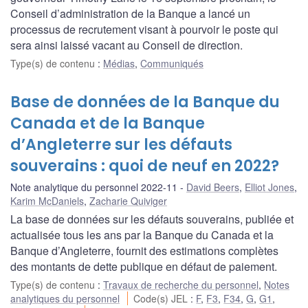
Conseil d’administration de la Banque a lancé un
processus de recrutement visant à pourvoir le poste qui
sera ainsi laissé vacant au Conseil de direction.
Type(s) de contenu
:
Médias
,
Communiqués
Base de données de la Banque du
Canada et de la Banque
d’Angleterre sur les défauts
souverains : quoi de neuf en 2022?
Note analytique du personnel 2022-11
David Beers
,
Elliot Jones
,
Karim McDaniels
,
Zacharie Quiviger
La base de données sur les défauts souverains, publiée et
actualisée tous les ans par la Banque du Canada et la
Banque d’Angleterre, fournit des estimations complètes
des montants de dette publique en défaut de paiement.
Type(s) de contenu
:
Travaux de recherche du personnel
,
Notes
analytiques du personnel
Code(s) JEL
:
F
,
F3
,
F34
,
G
,
G1
,