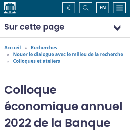
Accueil
Basculer
Togg
EN
Changez
la
navi
recherche
de
thème
Sur cette page
Programme : jeudi 3 novembre
Programme : vendredi 4 novembre
Accueil
Recherches
Nouer le dialogue avec le milieu de la recherche
Colloques et ateliers
Colloque
économique annuel
2022 de la Banque