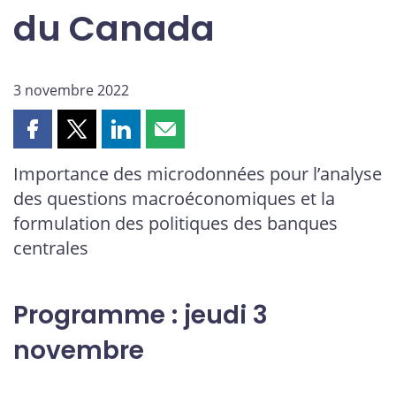
du Canada
3 novembre 2022
Partager
Partager
Partager
Partager
cette
cette
cette
cette
Importance des microdonnées pour l’analyse
page
page
page
page
des questions macroéconomiques et la
sur
sur
sur
par
Facebook
X
LinkedIn
courriel
formulation des politiques des banques
centrales
Programme : jeudi 3
novembre