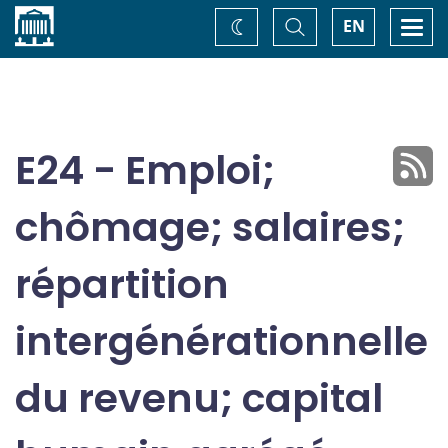
Accueil
Basculer
Togg
EN
Changez
la
navi
recherche
de
thème
E24 - Emploi;
chômage; salaires;
répartition
intergénérationnelle
du revenu; capital