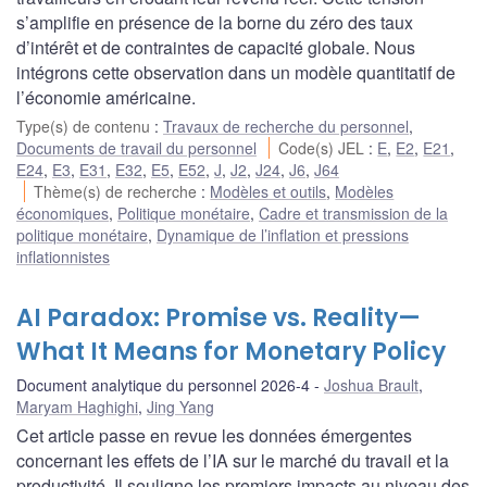
s’amplifie en présence de la borne du zéro des taux
d’intérêt et de contraintes de capacité globale. Nous
intégrons cette observation dans un modèle quantitatif de
l’économie américaine.
Type(s) de contenu
:
Travaux de recherche du personnel
,
Documents de travail du personnel
Code(s) JEL
:
E
,
E2
,
E21
,
E24
,
E3
,
E31
,
E32
,
E5
,
E52
,
J
,
J2
,
J24
,
J6
,
J64
Thème(s) de recherche
:
Modèles et outils
,
Modèles
économiques
,
Politique monétaire
,
Cadre et transmission de la
politique monétaire
,
Dynamique de l’inflation et pressions
inflationnistes
AI Paradox: Promise vs. Reality—
What It Means for Monetary Policy
Document analytique du personnel 2026-4
Joshua Brault
,
Maryam Haghighi
,
Jing Yang
Cet article passe en revue les données émergentes
concernant les effets de l’IA sur le marché du travail et la
productivité. Il souligne les premiers impacts au niveau des