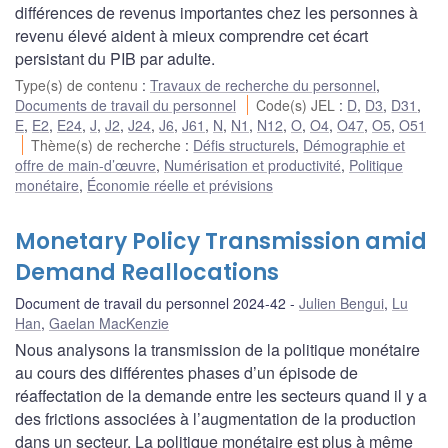
différences de revenus importantes chez les personnes à
revenu élevé aident à mieux comprendre cet écart
persistant du PIB par adulte.
Type(s) de contenu
:
Travaux de recherche du personnel
,
Documents de travail du personnel
Code(s) JEL
:
D
,
D3
,
D31
,
E
,
E2
,
E24
,
J
,
J2
,
J24
,
J6
,
J61
,
N
,
N1
,
N12
,
O
,
O4
,
O47
,
O5
,
O51
Thème(s) de recherche
:
Défis structurels
,
Démographie et
offre de main-d’œuvre
,
Numérisation et productivité
,
Politique
monétaire
,
Économie réelle et prévisions
Monetary Policy Transmission amid
Demand Reallocations
Document de travail du personnel 2024-42
Julien Bengui
,
Lu
Han
,
Gaelan MacKenzie
Nous analysons la transmission de la politique monétaire
au cours des différentes phases d’un épisode de
réaffectation de la demande entre les secteurs quand il y a
des frictions associées à l’augmentation de la production
dans un secteur. La politique monétaire est plus à même