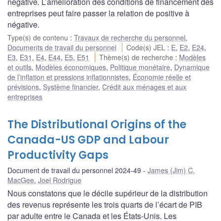
négative. L’amélioration des conditions de financement des
entreprises peut faire passer la relation de positive à
négative.
Type(s) de contenu
:
Travaux de recherche du personnel
,
Documents de travail du personnel
Code(s) JEL
:
E
,
E2
,
E24
,
E3
,
E31
,
E4
,
E44
,
E5
,
E51
Thème(s) de recherche
:
Modèles
et outils
,
Modèles économiques
,
Politique monétaire
,
Dynamique
de l’inflation et pressions inflationnistes
,
Économie réelle et
prévisions
,
Système financier
,
Crédit aux ménages et aux
entreprises
The Distributional Origins of the
Canada-US GDP and Labour
Productivity Gaps
Document de travail du personnel 2024-49
James (Jim) C.
MacGee
,
Joel Rodrigue
Nous constatons que le décile supérieur de la distribution
des revenus représente les trois quarts de l’écart de PIB
par adulte entre le Canada et les États-Unis. Les