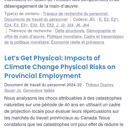
désengagement de la main-d’œuvre.
Type(s) de contenu
:
Travaux de recherche du personnel
,
Documents de travail du personnel
Code(s) JEL
:
E
,
E2
,
E21
,
E24
,
E3
,
E31
,
E32
,
E5
,
E52
,
J
,
J2
,
J24
,
J6
,
J64
Thème(s) de recherche
:
Défis structurels
,
Démographie et
offre de main-d’œuvre
,
Politique monétaire
,
Cadre et transmission
de la politique monétaire
,
Économie réelle et prévisions
Let’s Get Physical: Impacts of
Climate Change Physical Risks on
Provincial Employment
Document de travail du personnel 2024-32
Thibaut Duprey
,
Soojin Jo
,
Geneviève Vallée
Nous analysons les chocs attribuables à des catastrophes
naturelles sur une période de 40 ans en utilisant un cadre
de projection locale pour évaluer leurs répercussions sur
les marchés du travail provinciaux au Canada. Nous
constatons que les catastrophes ont pour effet de réduire le