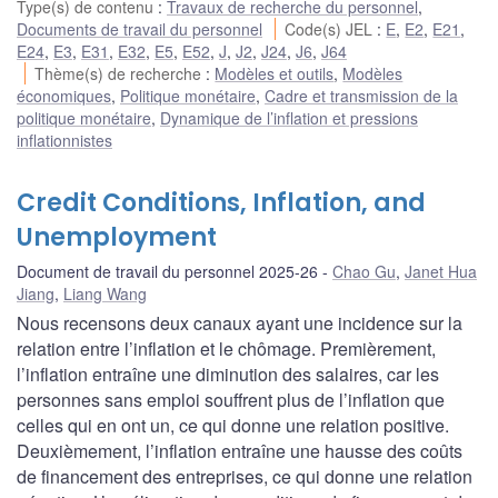
Type(s) de contenu
:
Travaux de recherche du personnel
,
Documents de travail du personnel
Code(s) JEL
:
E
,
E2
,
E21
,
E24
,
E3
,
E31
,
E32
,
E5
,
E52
,
J
,
J2
,
J24
,
J6
,
J64
Thème(s) de recherche
:
Modèles et outils
,
Modèles
économiques
,
Politique monétaire
,
Cadre et transmission de la
politique monétaire
,
Dynamique de l’inflation et pressions
inflationnistes
Credit Conditions, Inflation, and
Unemployment
Document de travail du personnel 2025-26
Chao Gu
,
Janet Hua
Jiang
,
Liang Wang
Nous recensons deux canaux ayant une incidence sur la
relation entre l’inflation et le chômage. Premièrement,
l’inflation entraîne une diminution des salaires, car les
personnes sans emploi souffrent plus de l’inflation que
celles qui en ont un, ce qui donne une relation positive.
Deuxièmement, l’inflation entraîne une hausse des coûts
de financement des entreprises, ce qui donne une relation