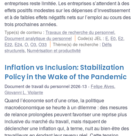
entreprises reste limitée. Les entreprises s’attendent à des
effets positifs modestes sur les dépenses d’investissement
et à de faibles effets négatifs nets sur l’emploi au cours des
trois prochaines années.
Type(s) de contenu
:
Travaux de recherche du personnel
,
Document analytique du personnel
Code(s) JEL
:
E
,
E0
,
E2
,
E22
,
E24
,
O
,
O3
,
O33
Thème(s) de recherche
:
Défis
structurels
,
Numérisation et productivité
Inflation vs Inclusion: Stabilization
Policy in the Wake of the Pandemic
Document de travail du personnel 2026-13
Felipe Alves
,
Giovanni L. Violante
Quand l’économie sort d’une crise, la politique
macroéconomique se heurte à un dilemme : des mesures
de relance prolongées peuvent favoriser une reprise plus
inclusive du marché du travail, mais risquent de
déclencher une inflation qui, à terme, nuit au bien-être des
travailleurs en érodant leur revenu réel. Cette tension