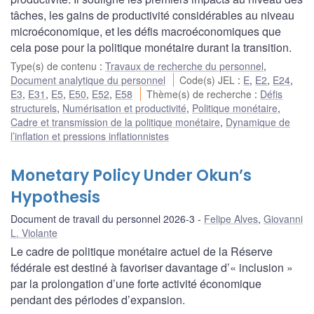
tâches, les gains de productivité considérables au niveau
microéconomique, et les défis macroéconomiques que
cela pose pour la politique monétaire durant la transition.
Type(s) de contenu
:
Travaux de recherche du personnel
,
Document analytique du personnel
Code(s) JEL
:
E
,
E2
,
E24
,
E3
,
E31
,
E5
,
E50
,
E52
,
E58
Thème(s) de recherche
:
Défis
structurels
,
Numérisation et productivité
,
Politique monétaire
,
Cadre et transmission de la politique monétaire
,
Dynamique de
l’inflation et pressions inflationnistes
Monetary Policy Under Okun’s
Hypothesis
Document de travail du personnel 2026-3
Felipe Alves
,
Giovanni
L. Violante
Le cadre de politique monétaire actuel de la Réserve
fédérale est destiné à favoriser davantage d’« inclusion »
par la prolongation d’une forte activité économique
pendant des périodes d’expansion.