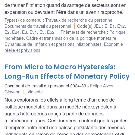
de freiner l’inflation quand davantage de secteurs sont en
expansion ou devraient l’être dans un avenir rapproché.
Type(s) de contenu
:
Travaux de recherche du personnel
,
Documents de travail du personnel
Code(s) JEL
:
E
,
E1
,
E12
,
E2
,
E24
,
E3
,
E31
,
E5
,
E52
Thème(s) de recherche
:
Politique
monétaire
,
Cadre et transmission de la politique monétaire
,
Dynamique de l’inflation et pressions inflationnistes
,
Économie
réelle et prévisions
From Micro to Macro Hysteresis:
Long-Run Effects of Monetary Policy
Document de travail du personnel 2024-39
Felipe Alves
,
Giovanni L. Violante
Nous explorons les effets à long terme d’un choc de
politique monétaire dans un modèle néokeynésien à
agents hétérogènes conçu à partir de données
microéconomiques. Ces données montrent que les pertes
d’emplois entraînent une baisse persistante des revenus
individuels en raison de l’érosion des compétences et du