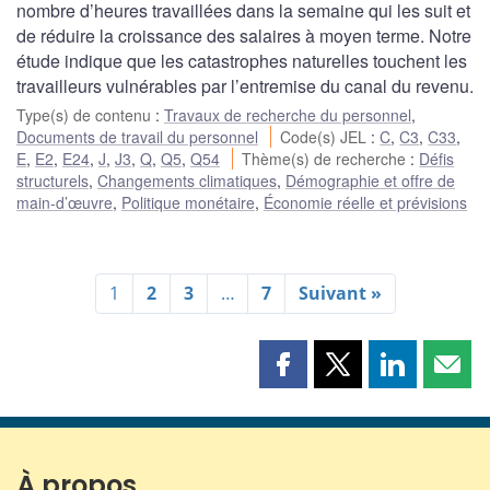
nombre d’heures travaillées dans la semaine qui les suit et
de réduire la croissance des salaires à moyen terme. Notre
étude indique que les catastrophes naturelles touchent les
travailleurs vulnérables par l’entremise du canal du revenu.
Type(s) de contenu
:
Travaux de recherche du personnel
,
Documents de travail du personnel
Code(s) JEL
:
C
,
C3
,
C33
,
E
,
E2
,
E24
,
J
,
J3
,
Q
,
Q5
,
Q54
Thème(s) de recherche
:
Défis
structurels
,
Changements climatiques
,
Démographie et offre de
main-d’œuvre
,
Politique monétaire
,
Économie réelle et prévisions
1
2
3
…
7
Suivant »
Partager
Partager
Partager
Part
cette
cette
cette
cette
page
page
page
page
sur
sur
sur
par
Facebook
X
LinkedIn
courr
À propos