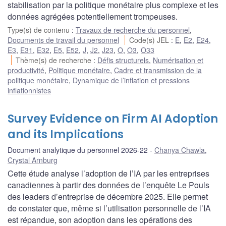
stabilisation par la politique monétaire plus complexe et les
données agrégées potentiellement trompeuses.
Type(s) de contenu
:
Travaux de recherche du personnel
,
Documents de travail du personnel
Code(s) JEL
:
E
,
E2
,
E24
,
E3
,
E31
,
E32
,
E5
,
E52
,
J
,
J2
,
J23
,
O
,
O3
,
O33
Thème(s) de recherche
:
Défis structurels
,
Numérisation et
productivité
,
Politique monétaire
,
Cadre et transmission de la
politique monétaire
,
Dynamique de l’inflation et pressions
inflationnistes
Survey Evidence on Firm AI Adoption
and its Implications
Document analytique du personnel 2026-22
Chanya Chawla
,
Crystal Arnburg
Cette étude analyse l’adoption de l’IA par les entreprises
canadiennes à partir des données de l’enquête Le Pouls
des leaders d’entreprise de décembre 2025. Elle permet
de constater que, même si l’utilisation personnelle de l’IA
est répandue, son adoption dans les opérations des