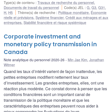
Type(s) de contenu
:
Travaux de recherche du personnel
,
Documents de travail du personnel
Code(s) JEL
:
G
,
G3
,
G31
,
H
,
H5
Thème(s) de recherche
:
Politique monétaire
,
Économie
réelle et prévisions
,
Système financier
,
Crédit aux ménages et aux
entreprises
,
Stabilité financière et risque systémique
Corporate investment and
monetary policy transmission in
Canada
Note analytique du personnel 2020-26
Min Jae Kim
,
Jonathan
Witmer
Quand les taux d’intérêt varient de façon inattendue, les
petites entreprises modifient nettement leur taux
d’investissement. Les grandes entreprises, elles, ont une
réaction plus modérée. Ce constat donne à penser que les
conditions financières sont un important canal de
transmission de la politique monétaire et que les
caractéristiques des entreprises peuvent nous aider à
mieux comprendre les fluctuations de leurs