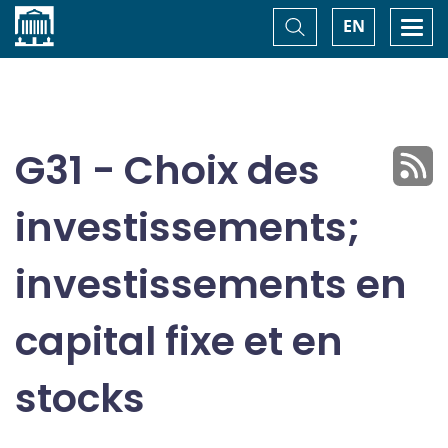
Accueil
Basculer
Togg
EN
la
navi
recherche
G31 - Choix des
investissements;
investissements en
capital fixe et en
stocks