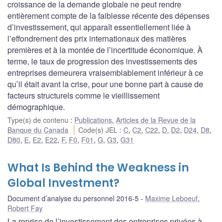
croissance de la demande globale ne peut rendre
entièrement compte de la faiblesse récente des dépenses
d’investissement, qui apparaît essentiellement liée à
l’effondrement des prix internationaux des matières
premières et à la montée de l’incertitude économique. À
terme, le taux de progression des investissements des
entreprises demeurera vraisemblablement inférieur à ce
qu’il était avant la crise, pour une bonne part à cause de
facteurs structurels comme le vieillissement
démographique.
Type(s) de contenu
:
Publications
,
Articles de la Revue de la
Banque du Canada
Code(s) JEL
:
C
,
C2
,
C22
,
D
,
D2
,
D24
,
D8
,
D80
,
E
,
E2
,
E22
,
F
,
F0
,
F01
,
G
,
G3
,
G31
What Is Behind the Weakness in
Global Investment?
Document d’analyse du personnel 2016-5
Maxime Leboeuf
,
Robert Fay
La reprise de l’investissement des entreprises privées à