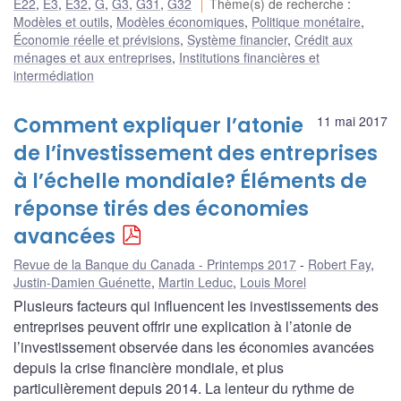
E22
,
E3
,
E32
,
G
,
G3
,
G31
,
G32
Thème(s) de recherche
:
Modèles et outils
,
Modèles économiques
,
Politique monétaire
,
Économie réelle et prévisions
,
Système financier
,
Crédit aux
ménages et aux entreprises
,
Institutions financières et
intermédiation
Comment expliquer l’atonie
11 mai 2017
de l’investissement des entreprises
à l’échelle mondiale? Éléments de
réponse tirés des économies
avancées
Revue de la Banque du Canada - Printemps 2017
Robert Fay
,
Justin-Damien Guénette
,
Martin Leduc
,
Louis Morel
Plusieurs facteurs qui influencent les investissements des
entreprises peuvent offrir une explication à l’atonie de
l’investissement observée dans les économies avancées
depuis la crise financière mondiale, et plus
particulièrement depuis 2014. La lenteur du rythme de