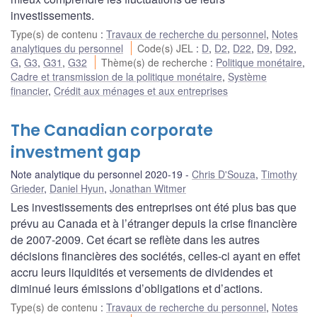
investissements.
Type(s) de contenu
:
Travaux de recherche du personnel
,
Notes
analytiques du personnel
Code(s) JEL
:
D
,
D2
,
D22
,
D9
,
D92
,
G
,
G3
,
G31
,
G32
Thème(s) de recherche
:
Politique monétaire
,
Cadre et transmission de la politique monétaire
,
Système
financier
,
Crédit aux ménages et aux entreprises
The Canadian corporate
investment gap
Note analytique du personnel 2020-19
Chris D'Souza
,
Timothy
Grieder
,
Daniel Hyun
,
Jonathan Witmer
Les investissements des entreprises ont été plus bas que
prévu au Canada et à l’étranger depuis la crise financière
de 2007-2009. Cet écart se reflète dans les autres
décisions financières des sociétés, celles-ci ayant en effet
accru leurs liquidités et versements de dividendes et
diminué leurs émissions d’obligations et d’actions.
Type(s) de contenu
:
Travaux de recherche du personnel
,
Notes