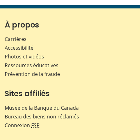
cette
cette
cette
cette
page
page
page
page
sur
sur
sur
par
Facebook
X
LinkedIn
courr
À propos
Carrières
Accessibilité
Photos et vidéos
Ressources éducatives
Prévention de la fraude
Sites affiliés
Musée de la Banque du Canada
Bureau des biens non réclamés
Connexion
FSP