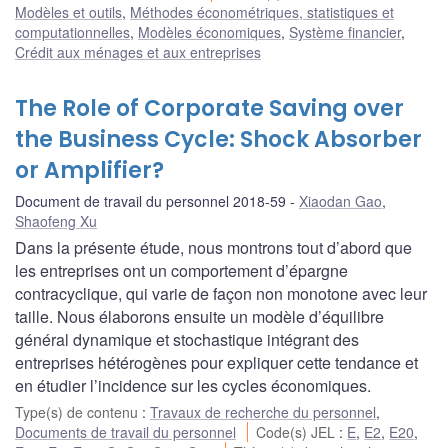
Modèles et outils
,
Méthodes économétriques, statistiques et
computationnelles
,
Modèles économiques
,
Système financier
,
Crédit aux ménages et aux entreprises
The Role of Corporate Saving over
the Business Cycle: Shock Absorber
or Amplifier?
Document de travail du personnel 2018-59
Xiaodan Gao
,
Shaofeng Xu
Dans la présente étude, nous montrons tout d’abord que
les entreprises ont un comportement d’épargne
contracyclique, qui varie de façon non monotone avec leur
taille. Nous élaborons ensuite un modèle d’équilibre
général dynamique et stochastique intégrant des
entreprises hétérogènes pour expliquer cette tendance et
en étudier l’incidence sur les cycles économiques.
Type(s) de contenu
:
Travaux de recherche du personnel
,
Documents de travail du personnel
Code(s) JEL
:
E
,
E2
,
E20
,