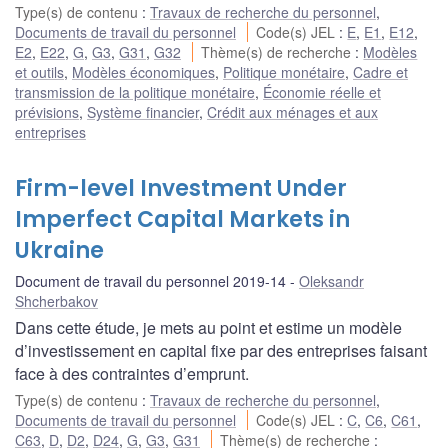
Type(s) de contenu
:
Travaux de recherche du personnel
,
Documents de travail du personnel
Code(s) JEL
:
E
,
E1
,
E12
,
E2
,
E22
,
G
,
G3
,
G31
,
G32
Thème(s) de recherche
:
Modèles
et outils
,
Modèles économiques
,
Politique monétaire
,
Cadre et
transmission de la politique monétaire
,
Économie réelle et
prévisions
,
Système financier
,
Crédit aux ménages et aux
entreprises
Firm-level Investment Under
Imperfect Capital Markets in
Ukraine
Document de travail du personnel 2019-14
Oleksandr
Shcherbakov
Dans cette étude, je mets au point et estime un modèle
d’investissement en capital fixe par des entreprises faisant
face à des contraintes d’emprunt.
Type(s) de contenu
:
Travaux de recherche du personnel
,
Documents de travail du personnel
Code(s) JEL
:
C
,
C6
,
C61
,
C63
,
D
,
D2
,
D24
,
G
,
G3
,
G31
Thème(s) de recherche
: