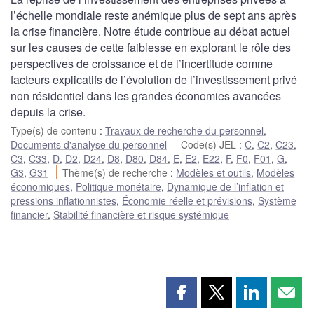
l’échelle mondiale reste anémique plus de sept ans après
la crise financière. Notre étude contribue au débat actuel
sur les causes de cette faiblesse en explorant le rôle des
perspectives de croissance et de l’incertitude comme
facteurs explicatifs de l’évolution de l’investissement privé
non résidentiel dans les grandes économies avancées
depuis la crise.
Type(s) de contenu
:
Travaux de recherche du personnel
,
Documents d'analyse du personnel
Code(s) JEL
:
C
,
C2
,
C23
,
C3
,
C33
,
D
,
D2
,
D24
,
D8
,
D80
,
D84
,
E
,
E2
,
E22
,
F
,
F0
,
F01
,
G
,
G3
,
G31
Thème(s) de recherche
:
Modèles et outils
,
Modèles
économiques
,
Politique monétaire
,
Dynamique de l’inflation et
pressions inflationnistes
,
Économie réelle et prévisions
,
Système
financier
,
Stabilité financière et risque systémique
Partager
Partager
Partager
Part