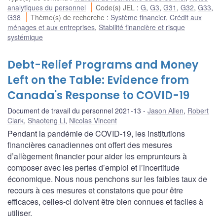
analytiques du personnel
Code(s) JEL
:
G
,
G3
,
G31
,
G32
,
G33
,
G38
Thème(s) de recherche
:
Système financier
,
Crédit aux
ménages et aux entreprises
,
Stabilité financière et risque
systémique
Debt-Relief Programs and Money
Left on the Table: Evidence from
Canada's Response to COVID-19
Document de travail du personnel 2021-13
Jason Allen
,
Robert
Clark
,
Shaoteng Li
,
Nicolas Vincent
Pendant la pandémie de COVID-19, les institutions
financières canadiennes ont offert des mesures
d’allègement financier pour aider les emprunteurs à
composer avec les pertes d’emploi et l’incertitude
économique. Nous nous penchons sur les faibles taux de
recours à ces mesures et constatons que pour être
efficaces, celles-ci doivent être bien connues et faciles à
utiliser.