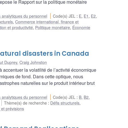
repose le Rapport sur la politique monétaire
 analytiques du personnel
Code(s) JEL
:
E
,
E1
,
E2
,
ucturels
,
Commerce international, finance et
ion et productivité
,
Politique monétaire
,
Économie
natural disasters in Canada
ut Duprey
,
Craig Johnston
ccentuer la volatilité de l’activité économique
nomiques de fond. Dans cette optique, nous
trophes naturelles sur le produit intérieur brut
 analytiques du personnel
Code(s) JEL
:
B
,
B2
,
Thème(s) de recherche
:
Défis structurels
,
 et prévisions