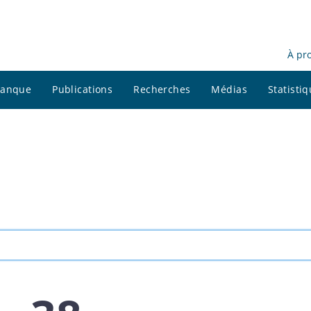
À pr
 banque
Publications
Recherches
Médias
Statisti