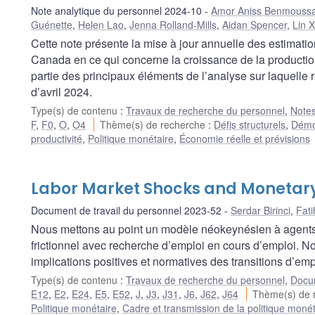
Note analytique du personnel 2024-10
Amor Aniss Benmouss
Guénette
,
Helen Lao
,
Jenna Rolland-Mills
,
Aidan Spencer
,
Lin 
Cette note présente la mise à jour annuelle des estimati
Canada en ce qui concerne la croissance de la production
partie des principaux éléments de l’analyse sur laquelle 
d’avril 2024.
Type(s) de contenu
:
Travaux de recherche du personnel
,
Notes
F
,
F0
,
O
,
O4
Thème(s) de recherche
:
Défis structurels
,
Démo
productivité
,
Politique monétaire
,
Économie réelle et prévisions
Labor Market Shocks and Monetary
Document de travail du personnel 2023-52
Serdar Birinci
,
Fat
Nous mettons au point un modèle néokeynésien à agents 
frictionnel avec recherche d’emploi en cours d’emploi. Notr
implications positives et normatives des transitions d’emp
Type(s) de contenu
:
Travaux de recherche du personnel
,
Docum
E12
,
E2
,
E24
,
E5
,
E52
,
J
,
J3
,
J31
,
J6
,
J62
,
J64
Thème(s) de 
Politique monétaire
,
Cadre et transmission de la politique monét