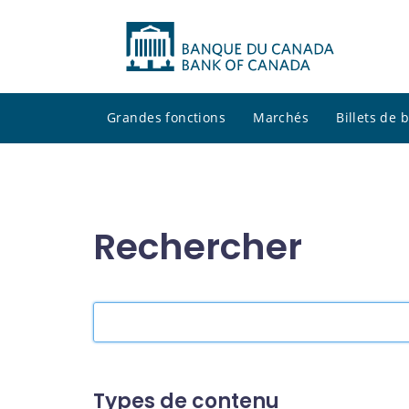
Grandes fonctions
Marchés
Billets de
Rechercher
Rechercher
dans
le
site
Types de contenu