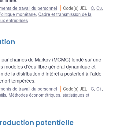
ents de travail du personnel
Code(s) JEL
:
C
,
C3
,
Politique monétaire
,
Cadre et transmission de la
ux entreprises
ation
lo par chaînes de Markov (MCMC) fondé sur une
 des modèles d’équilibre général dynamique et
 de la distribution d’intérêt a posteriori à l’aide
eriori tempérées.
ents de travail du personnel
Code(s) JEL
:
C
,
C1
,
tils
,
Méthodes économétriques, statistiques et
roduction potentielle