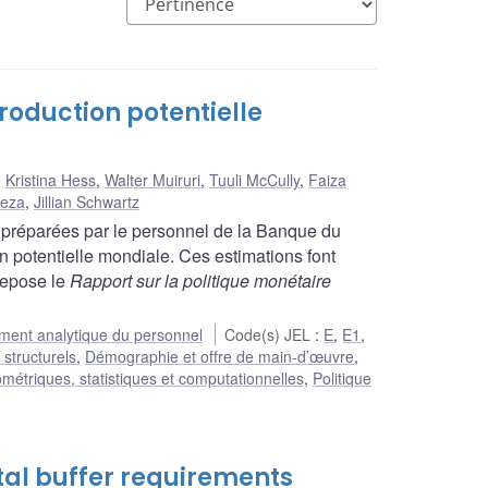
roduction potentielle
,
Kristina Hess
,
Walter Muiruri
,
Tuuli McCully
,
Faiza
Reza
,
Jillian Schwartz
 préparées par le personnel de la Banque du
 potentielle mondiale. Ces estimations font
 repose le
Rapport sur la politique monétaire
ent analytique du personnel
Code(s) JEL
:
E
,
E1
,
 structurels
,
Démographie et offre de main-d’œuvre
,
étriques, statistiques et computationnelles
,
Politique
tal buffer requirements