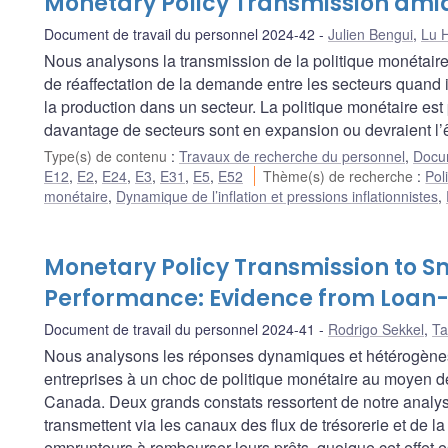
Monetary Policy Transmission ami
Document de travail du personnel 2024-42
Julien Bengui
,
Lu 
Nous analysons la transmission de la politique monétair
de réaffectation de la demande entre les secteurs quand i
la production dans un secteur. La politique monétaire est 
davantage de secteurs sont en expansion ou devraient l’
Type(s) de contenu
:
Travaux de recherche du personnel
,
Docum
E12
,
E2
,
E24
,
E3
,
E31
,
E5
,
E52
Thème(s) de recherche
:
Pol
monétaire
,
Dynamique de l’inflation et pressions inflationnistes
,
Monetary Policy Transmission to S
Performance: Evidence from Loan-
Document de travail du personnel 2024-41
Rodrigo Sekkel
,
Ta
Nous analysons les réponses dynamiques et hétérogènes 
entreprises à un choc de politique monétaire au moyen d
Canada. Deux grands constats ressortent de notre analyse,
transmettent via les canaux des flux de trésorerie et de l
emprunteurs à rembourser leurs prêts, quoique cet effet es