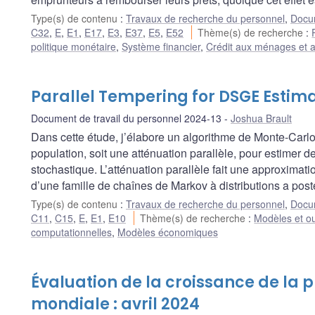
Type(s) de contenu
:
Travaux de recherche du personnel
,
Docum
C32
,
E
,
E1
,
E17
,
E3
,
E37
,
E5
,
E52
Thème(s) de recherche
:
politique monétaire
,
Système financier
,
Crédit aux ménages et a
Parallel Tempering for DSGE Estim
Document de travail du personnel 2024-13
Joshua Brault
Dans cette étude, j’élabore un algorithme de Monte-Car
population, soit une atténuation parallèle, pour estimer
stochastique. L’atténuation parallèle fait une approximation
d’une famille de chaînes de Markov à distributions a post
Type(s) de contenu
:
Travaux de recherche du personnel
,
Docum
C11
,
C15
,
E
,
E1
,
E10
Thème(s) de recherche
:
Modèles et ou
computationnelles
,
Modèles économiques
Évaluation de la croissance de la p
mondiale : avril 2024