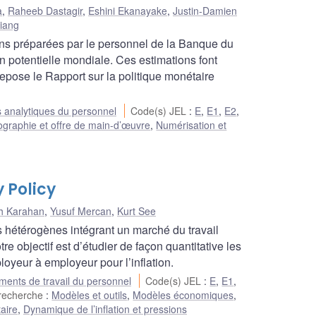
a
,
Raheeb Dastagir
,
Eshini Ekanayake
,
Justin-Damien
Xiang
ons préparées par le personnel de la Banque du
 potentielle mondiale. Ces estimations font
repose le Rapport sur la politique monétaire
 analytiques du personnel
Code(s) JEL
:
E
,
E1
,
E2
,
graphie et offre de main-d’œuvre
,
Numérisation et
 Policy
ih Karahan
,
Yusuf Mercan
,
Kurt See
hétérogènes intégrant un marché du travail
e objectif est d’étudier de façon quantitative les
loyeur à employeur pour l’inflation.
ents de travail du personnel
Code(s) JEL
:
E
,
E1
,
recherche
:
Modèles et outils
,
Modèles économiques
,
aire
,
Dynamique de l’inflation et pressions