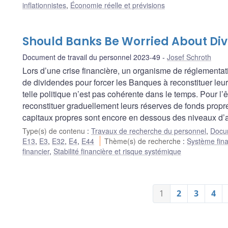
inflationnistes
,
Économie réelle et prévisions
Should Banks Be Worried About Div
Document de travail du personnel 2023-49
Josef Schroth
Lors d’une crise financière, un organisme de réglementati
de dividendes pour forcer les Banques à reconstituer le
telle politique n’est pas cohérente dans le temps. Pour l’
reconstituer graduellement leurs réserves de fonds prop
capitaux propres sont encore en dessous des niveaux d’av
Type(s) de contenu
:
Travaux de recherche du personnel
,
Docum
E13
,
E3
,
E32
,
E4
,
E44
Thème(s) de recherche
:
Système fina
financier
,
Stabilité financière et risque systémique
1
2
3
4