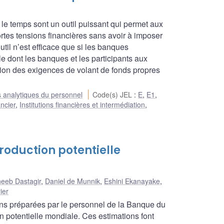
le temps sont un outil puissant qui permet aux
rtes tensions financières sans avoir à imposer
util n’est efficace que si les banques
e dont les banques et les participants aux
ution des exigences de volant de fonds propres
 analytiques du personnel
Code(s) JEL
:
E
,
E1
,
ncier
,
Institutions financières et intermédiation
,
roduction potentielle
eeb Dastagir
,
Daniel de Munnik
,
Eshini Ekanayake
,
ier
ons préparées par le personnel de la Banque du
 potentielle mondiale. Ces estimations font