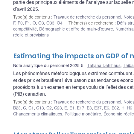
partie des principaux éléments de l’analyse sur laquelle 
d’avril 2025.
Type(s) de contenu
:
Travaux de recherche du personnel
,
Notes
F
,
F0
,
F1
,
O
,
O3
,
O33
,
O4
Thème(s) de recherche
:
Défis str
compétitivité
,
Démographie et offre de main-d’œuvre
,
Numérisat
réelle et prévisions
Estimating the impacts on GDP of 
Note analytique du personnel 2025-5
Tatjana Dahlhaus
,
Thiba
Les phénomènes météorologiques extrêmes contribuent à a
et des prix et brouillent l’évaluation des tendances éco
procédons à un examen en temps voulu de l’effet des catas
(PIB) canadien.
Type(s) de contenu
:
Travaux de recherche du personnel
,
Notes
B23
,
C
,
C1
,
C13
,
C2
,
C23
,
E
,
E1
,
E17
,
E3
,
E37
,
E6
,
E62
,
H
,
H6
Changements climatiques
,
Politique monétaire
,
Économie réelle