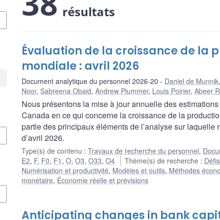
38
résultats
Évaluation de la croissance de la p
mondiale : avril 2026
Document analytique du personnel 2026-20
Daniel de Munnik
Noor
,
Sabreena Obaid
,
Andrew Plummer
,
Louis Poirier
,
Abeer 
Nous présentons la mise à jour annuelle des estimations
Canada en ce qui concerne la croissance de la production
partie des principaux éléments de l’analyse sur laquelle
d’avril 2026.
Type(s) de contenu
:
Travaux de recherche du personnel
,
Docum
E2
,
F
,
F0
,
F1
,
O
,
O3
,
O33
,
O4
Thème(s) de recherche
:
Défis
Numérisation et productivité
,
Modèles et outils
,
Méthodes économ
monétaire
,
Économie réelle et prévisions
Anticipating changes in bank capi