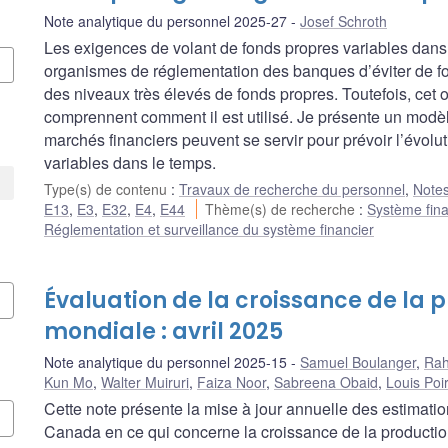
Note analytique du personnel 2025-27
Josef Schroth
Les exigences de volant de fonds propres variables dans 
organismes de réglementation des banques d’éviter de fo
des niveaux très élevés de fonds propres. Toutefois, cet o
comprennent comment il est utilisé. Je présente un modèl
marchés financiers peuvent se servir pour prévoir l’évol
variables dans le temps.
Type(s) de contenu
:
Travaux de recherche du personnel
,
Notes
E13
,
E3
,
E32
,
E4
,
E44
Thème(s) de recherche
:
Système fina
Réglementation et surveillance du système financier
Évaluation de la croissance de la p
mondiale : avril 2025
Note analytique du personnel 2025-15
Samuel Boulanger
,
Rah
Kun Mo
,
Walter Muiruri
,
Faiza Noor
,
Sabreena Obaid
,
Louis Poir
Cette note présente la mise à jour annuelle des estimati
Canada en ce qui concerne la croissance de la production