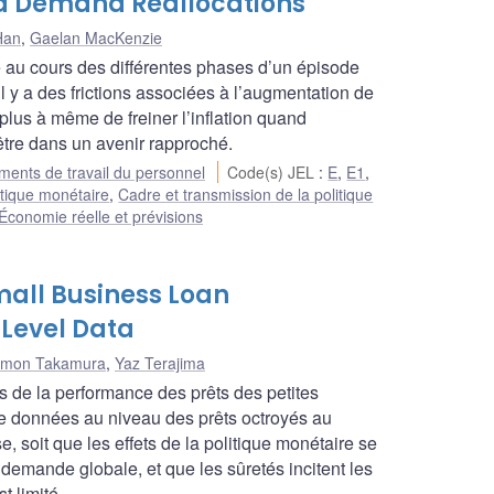
d Demand Reallocations
Han
,
Gaelan MacKenzie
e au cours des différentes phases d’un épisode
l y a des frictions associées à l’augmentation de
plus à même de freiner l’inflation quand
être dans un avenir rapproché.
ents de travail du personnel
Code(s) JEL
:
E
,
E1
,
itique monétaire
,
Cadre et transmission de la politique
Économie réelle et prévisions
mall Business Loan
Level Data
mon Takamura
,
Yaz Terajima
de la performance des prêts des petites
e données au niveau des prêts octroyés au
 soit que les effets de la politique monétaire se
a demande globale, et que les sûretés incitent les
t limité.